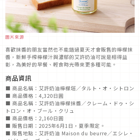
圖片來源
喜歡抹醬的朋友當然也不能錯過夏天才會販售的檸檬抹
醬，新鮮手榨檸檬汁與濃郁的艾許奶油可說是相得益
彰，為美好的早餐、輕食時光帶來更多種可能。
商品資訊
■ 商品名稱：艾許奶油檸檬塔／タルト・オ・シトロン
■ 商品價格：4,320日圓
■ 商品名稱：艾許奶油檸檬抹醬／クレーム・ドゥ・シ
トロン・オ・ブール・クリュ
■ 商品價格：2,160日圓
■ 販售日期：2025年6月1日，夏季限定。
■ 販售地點：艾許奶油 Maison du beurre／エシレ・