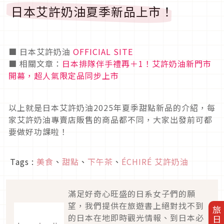
日本艾許奶油夏季新品上市！
■ 日本艾許奶油
OFFICIAL SITE
■ 相關文章：
日本排隊伴手禮再＋1！艾許奶油新門市
開幕，超人氣限定品同步上市
以上就是日本艾許奶油2025年夏季甜點新品的介紹，每
家艾許奶油專賣店販售的商品都不同，大家出發前可都
要做好功課啦！
Tags :
美食
、
甜點
、
下午茶
、
ÉCHIRÉ 艾許奶油
滿足好奇心旺盛的日系女子們的願
望，我們提供在旅遊書上絕對找不到
的日本在地即時觀光情報、到日本必