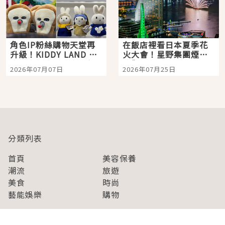
角色IP粉絲購物天堂再
在飯店裡看日本夏季花
升級！KIDDY LAND 原
火大會！星野集團煙火
宿店吉伊卡哇迎客，新
景觀飯店6選，讓你不用
2026年07月07日
2026年07月25日
開幕 OMOKADO 店3分
人擠人悠閒欣賞
即達
分類列表
首頁
美容保養
潮流
旅遊
美食
時尚
藝能娛樂
購物
關於Japaholic