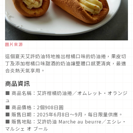
圖片來源
這個夏天艾許奶油特地推出柑橘口味的奶油捲，果皮切
丁及添加柑橘口味甜酒的奶油讓整體口感更清爽，最適
合炎熱天氣享用。
商品資訊
■ 商品名稱：艾許柑橘奶油捲／オムレット・オランジ
ュ
■ 商品價格：2個908日圓
■ 販售日期：2025年6月8日～9月，每日限量供應。
■ 販售地點：艾許奶油 Marche au beurre／エシレ・
マルシェ オ ブール