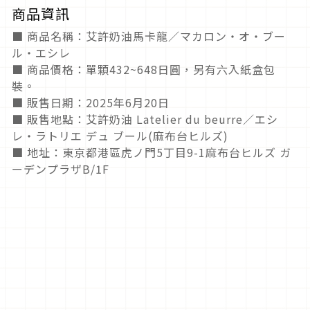
商品資訊
■ 商品名稱：艾許奶油馬卡龍／マカロン・オ・ブー
ル・エシレ
■ 商品價格：單顆432~648日圓，另有六入紙盒包
裝。
■ 販售日期：2025年6月20日
■ 販售地點：艾許奶油 Latelier du beurre／エシ
レ・ラトリエ デュ ブール(麻布台ヒルズ)
■ 地址：東京都港區虎ノ門5丁目9-1麻布台ヒルズ ガ
ーデンプラザB/1F