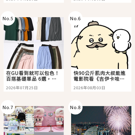
選
美食體驗！
No.
5
No.
6
在GU看到就可以包色！
快90公斤肌肉大叔能進
百搭基礎單品 6選，閉
電影院看《吉伊卡哇》
眼全收也不心疼
嗎？日本重金屬樂團
2026年07月25日
2026年08月03日
「打首」會長與nagano
老師一同給出了答案
No.
7
No.
8