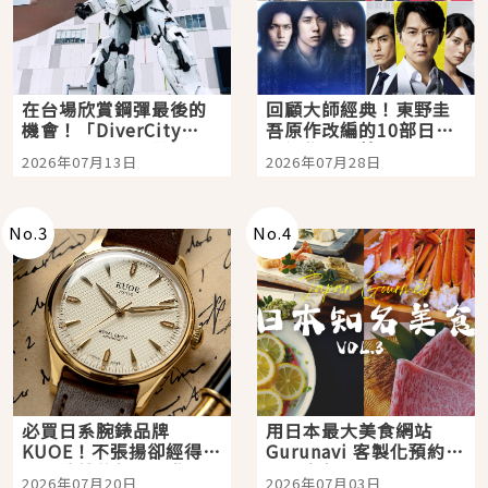
在台場欣賞鋼彈最後的
回顧大師經典！東野圭
機會！「DiverCity
吾原作改編的10部日本
Tokyo Plaza」搭船、
影視作品推薦
2026年07月13日
2026年07月28日
購物、美食及夜景，一
次全體驗
No.
3
No.
4
必買日系腕錶品牌
用日本最大美食網站
KUOE！不張揚卻經得起
Gurunavi 客製化預約九
時間洗鍊的經典之作五
大都市餐廳，打造專屬
2026年07月20日
2026年07月03日