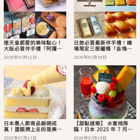
連天皇都愛的美味點心！
日旅必買最新伴手禮！機
大阪必買伴手禮「阿彌陀
場限定三根蠟燭「金塊・
池大黑」甜點三選
銀塊費南雪」，甜點控絕
2025年07月11日
2025年07月09日
不能錯過日本熱銷王
日本愚人節商品敲碗成
【甜點速報】 水蜜桃降
真！蛋糕擠上去的是美乃
臨！日本 2025 年 7 月必
滋還是卡士達醬？衝擊系
吃美麗甜點
2025年07月17日
2025年07月19日