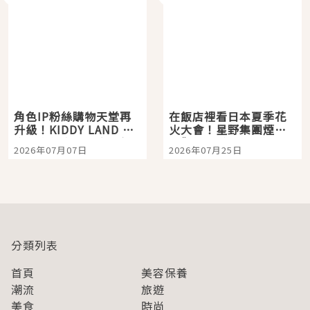
角色IP粉絲購物天堂再
在飯店裡看日本夏季花
升級！KIDDY LAND 原
火大會！星野集團煙火
宿店吉伊卡哇迎客，新
景觀飯店6選，讓你不用
2026年07月07日
2026年07月25日
開幕 OMOKADO 店3分
人擠人悠閒欣賞
即達
分類列表
首頁
美容保養
潮流
旅遊
美食
時尚