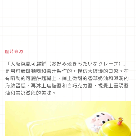
圖片來源
「大阪燒風可麗餅（お好み焼きみたいなクレープ）」
是用可麗餅麵糊和醬汁製作的，模仿大阪燒的口感。在
有嚼勁的可麗餅麵糊上，鋪上微甜的香草奶油和濕潤的
海綿蛋糕，再淋上焦糖醬和白巧克力醬，視覺上重現醬
油和美奶滋般的美味。