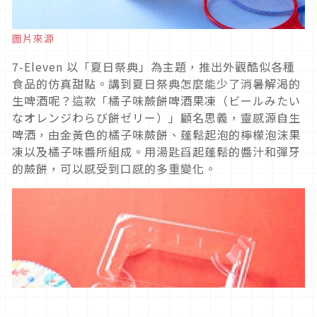
圖片來源
7-Eleven 以「夏日祭典」為主題，推出外觀酷似各種
食品的仿真甜點。講到夏日祭典怎麼能少了消暑解渴的
生啤酒呢？這款「橘子味蕨餅啤酒果凍（ビールみたい
なオレンジわらび餅ゼリー）」顧名思義，靈感源自生
啤酒，由金黃色的橘子味蕨餅、蓬鬆起泡的檸檬泡沫果
凍以及橘子味醬所組成。用湯匙舀起蓬鬆的醬汁和彈牙
的蕨餅，可以感受到口感的多重變化。