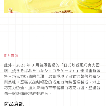
圖片來源
此外，2025 年 3 月曾販售過的「日式炒麵風巧克力蛋
糕（焼きそばみたいなショコラケーキ）」也將重新發
售。巧克力奶油的苦甜，忠實重現了日式炒麵般的造型
與美味。蛋糕以蓬鬆輕盈的巧克力海綿蛋糕製成，淋上
巧克力奶油、加入果肉的草莓醬和白巧克力醬，整體就
像一盤炒麵般地維妙維肖。
商品資訊