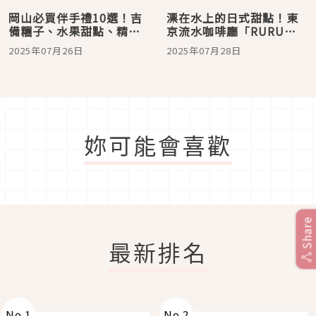
岡山必買伴手禮10選！吉
漂在水上的日式甜點！東
備糰子、水果甜點、精釀
京流水咖啡廳「RURU
啤酒一次打包
SHIBUYA」，在澀谷也能
2025年07月26日
2025年07月28日
感受日式庭園的清幽
妳可能會喜歡
Share
最新排名
No.
1
No.
2