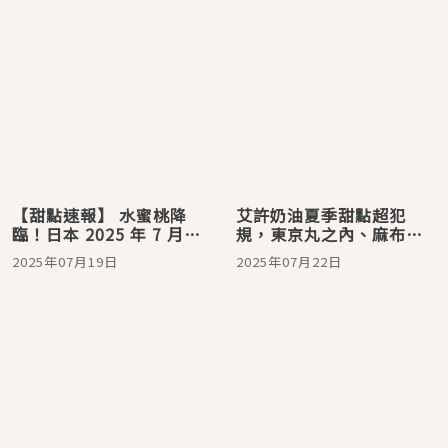
【甜點速報】 水蜜桃降
艾許奶油夏季甜點超犯
臨！日本 2025 年 7 月必
規，東京丸之內、麻布台
吃美麗甜點
之丘、大阪梅田等你來攻
2025年07月19日
2025年07月22日
略！