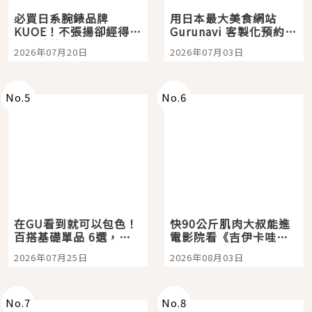
必買日系腕錶品牌
用日本最大美食網站
KUOE！不張揚卻經得起
Gurunavi 客製化預約九
時間洗鍊的經典之作五
大都市餐廳，打造專屬
2026年07月20日
2026年07月03日
選
美食體驗！
No.
5
No.
6
在GU看到就可以包色！
快90公斤肌肉大叔能進
百搭基礎單品 6選，閉
電影院看《吉伊卡哇》
眼全收也不心疼
嗎？日本重金屬樂團
2026年07月25日
2026年08月03日
「打首」會長與nagano
老師一同給出了答案
No.
7
No.
8