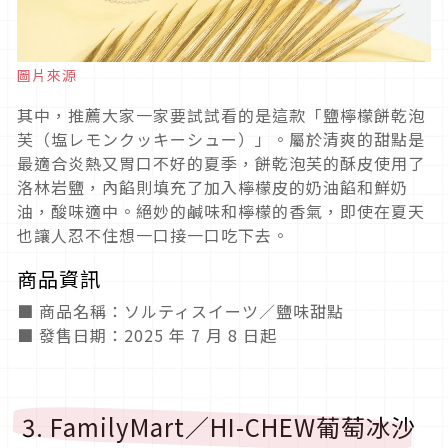
圖片來源
其中，推薦大家一家要試試看的是這款「鹽檸檬餅乾泡
芙（塩レモンクッキーシュー）」。屬於清爽的甜點是
最適合炎熱又胃口不好的夏季，餅乾泡芙的酥皮使用了
洛林岩鹽，內餡則填充了加入檸檬皮的奶油餡和鮮奶
油，酸味適中。絕妙的鹹味和檸檬的香氣，即使在夏天
也讓人忍不住想一口接一口吃下去。
商品資訊
■ 商品名稱：ソルティスイーツ／鹽味甜點
■ 發售日期：2025 年 7 月 8 日起
3. FamilyMart／HI-CHEW葡萄冰沙