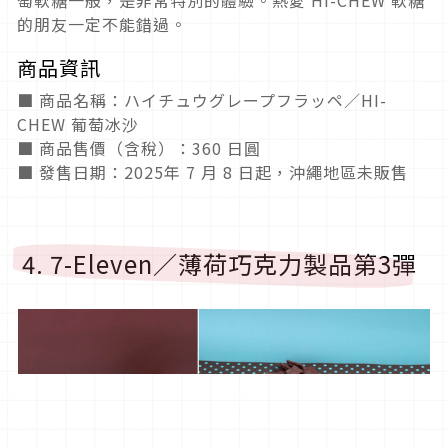
的朋友一定不能錯過。
商品資訊
■ 商品名稱：ハイチュウグレープフラッペ／HI-
CHEW 葡萄冰沙
■ 商品售價（含稅）：360 日圓
■ 發售日期：2025年 7 月 8 日起，沖繩地區未販售
4. 7-Eleven／薄荷巧克力製品第3彈