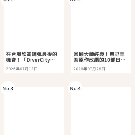
在台場欣賞鋼彈最後的
回顧大師經典！東野圭
機會！「DiverCity
吾原作改編的10部日本
Tokyo Plaza」搭船、
影視作品推薦
2026年07月13日
2026年07月28日
購物、美食及夜景，一
次全體驗
No.
3
No.
4