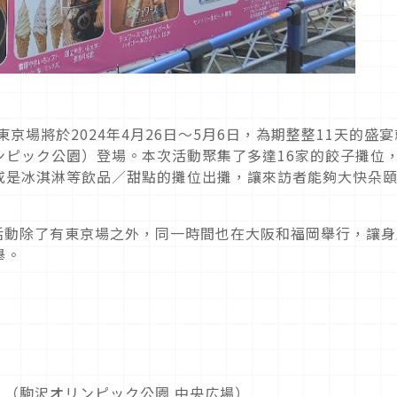
2024」東京場將於2024年4月26日～5月6日，為期整整11天的盛
ンピック公園）登場。本次活動聚集了多達16家的餃子攤位
或是冰淇淋等飲品／甜點的攤位出攤，讓來訪者能夠大快朵
」該系列活動除了有東京場之外，同一時間也在大阪和福岡舉行，讓
舉。
１（駒沢オリンピック公園 中央広場）