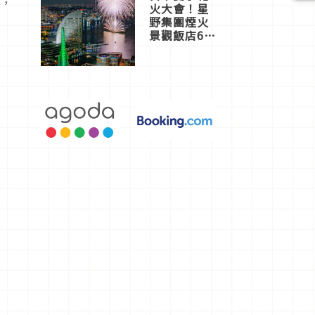
作，
火大會！星
野集團煙火
景觀飯店6
選，讓你不
用人擠人悠
閒欣賞