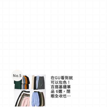
No.
5
在GU看到就
可以包色！
百搭基礎單
品 6選，閉
眼全收也不
心疼