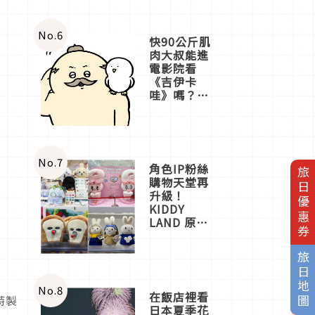
No.
6
快90公斤肌
肉大叔能進
電影院看
《吉伊卡
哇》嗎？日
本重金屬樂
團「打首」
會長與
nagano老師
一同給出了
No.
7
角色IP粉絲
旅日優惠券
答案
購物天堂再
升級！
KIDDY
LAND 原宿
店吉伊卡哇
迎客，新開
旅日地圖
幕
OMOKADO
店3分即達
No.
8
在飯店裡看
特製
日本夏季花