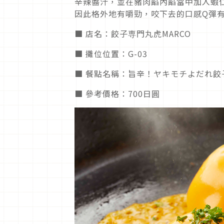
辛辣醬汁，並在豬肉餡內餡當中加入蝦
因此格外地有嚼勁，咬下去的口感Q彈
■ 店名：餃子専門丸虎MARCO
■ 攤位位置：G-03
■ 餐點名稱：旨辛！ヤキモチよだれ餃
■ 參考價格：700日圓