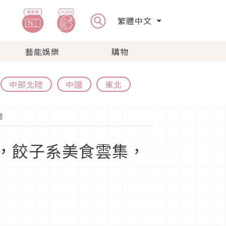
繁體中文
藝能娛樂
購物
中部北陸
中國
東北
蕾
」登場，餃子系美食雲集，