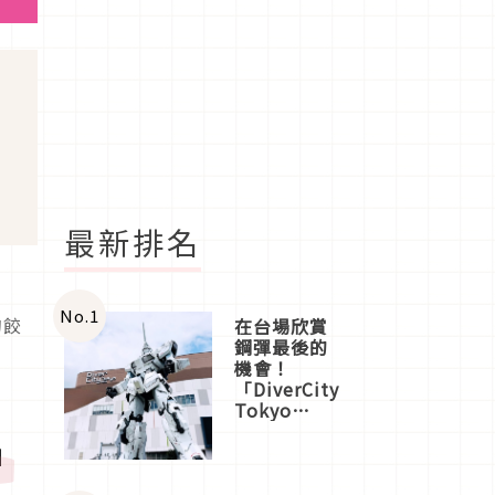
最新排名
No.
1
的餃
在台場欣賞
鋼彈最後的
機會！
「DiverCity
Tokyo
Plaza」搭
」
船、購物、
美食及夜
景，一次全