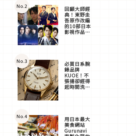
體驗
No.
2
回顧大師經
典！東野圭
吾原作改編
的10部日本
影視作品推
薦
No.
3
必買日系腕
錶品牌
KUOE！不
張揚卻經得
起時間洗鍊
的經典之作
五選
No.
4
用日本最大
美食網站
Gurunavi