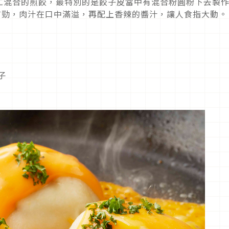
仁混合的煎餃，最特別的是餃子皮當中有混合粉圓粉下去製
有勁，肉汁在口中滿溢，再配上香辣的醬汁，讓人食指大動。
子