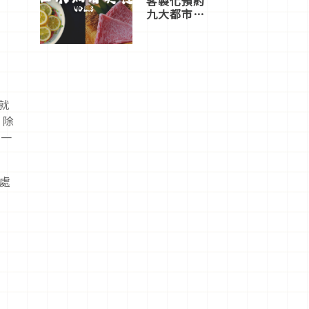
客製化預約
九大都市餐
廳，打造專
屬美食體
驗！
宴就
，除
頤一
身處