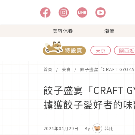
美容保養
潮流
東京
關西近
首頁
美食
餃子盛宴「CRAFT GYOZ
餃子盛宴「CRAFT G
擄獲餃子愛好者的味
2024年04月29日
｜ By
菲比