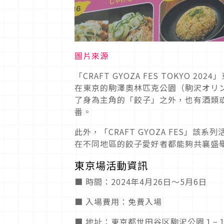
圖片來源
「CRAFT GYOZA FES TOKYO 
在東京的駒澤奧林匹克公園（駒沢オリ
了身為主角的「餃子」之外，也有酒類
番。
此外，「CRAFT GYOZA FES
在不同地區的餃子愛好者都能夠共襄盛
東京場活動資訊
■ 時間：2024年4月26日～5月6日
■ 入場費用：免費入場
■ 地址：東京都世田谷区駒沢公園１−