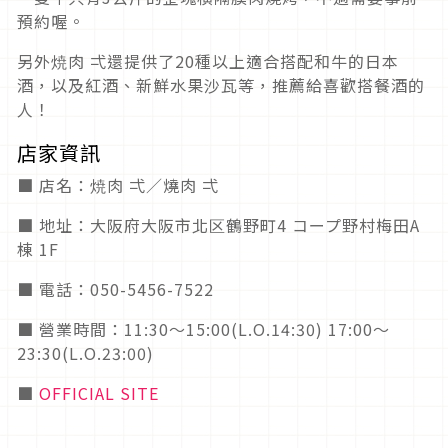
預約喔。
另外焼肉 弌還提供了20種以上適合搭配和牛的日本
酒，以及紅酒、新鮮水果沙瓦等，推薦給喜歡搭餐酒的
人！
店家資訊
■ 店名：焼肉 弌／燒肉 弌
■ 地址：大阪府大阪市北区鶴野町4 コープ野村梅田A
棟 1F
■ 電話：050-5456-7522
■ 營業時間：11:30～15:00(L.O.14:30) 17:00〜
23:30(L.O.23:00)
■
OFFICIAL SITE