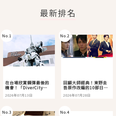
最新排名
No.
1
No.
2
在台場欣賞鋼彈最後的
回顧大師經典！東野圭
機會！「DiverCity
吾原作改編的10部日本
Tokyo Plaza」搭船、
影視作品推薦
2026年07月13日
2026年07月28日
購物、美食及夜景，一
次全體驗
No.
3
No.
4