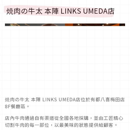
焼肉の牛太 本陣 LINKS UMEDA店
焼肉の牛太 本陣 LINKS UMEDA店位於有都八喜梅田店
8F餐廳區。
店內牛肉通過自有渠道從全國各地採購，並由工匠精心
切割牛肉的每一部位，以最美味的狀態提供給顧客。