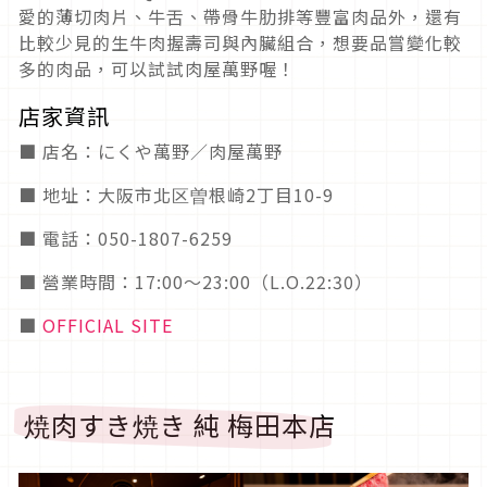
愛的薄切肉片、牛舌、帶骨牛肋排等豐富肉品外，還有
比較少見的生牛肉握壽司與內臟組合，想要品嘗變化較
多的肉品，可以試試肉屋萬野喔！
店家資訊
■ 店名：にくや萬野／肉屋萬野
■ 地址：大阪市北区曽根崎2丁目10-9
■ 電話：050-1807-6259
■ 營業時間：17:00～23:00（L.O.22:30）
■
OFFICIAL SITE
焼肉すき焼き 純 梅田本店