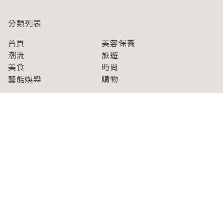
分類列表
首頁
美容保養
潮流
旅遊
美食
時尚
藝能娛樂
購物
關於Japaholic
關於我們
免責事項
寫手招募
Japaholic Girls招募
廣告、合作洽談
關鍵字列表
お問い合わせ