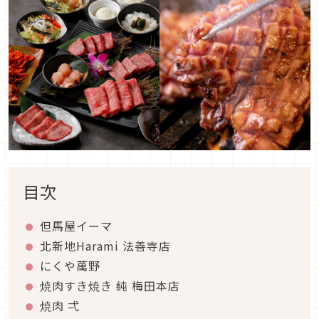
目次
但馬屋イーマ
北新地Harami 法善寺店
にくや萬野
焼肉すき焼き 純 梅田本店
焼肉 弌