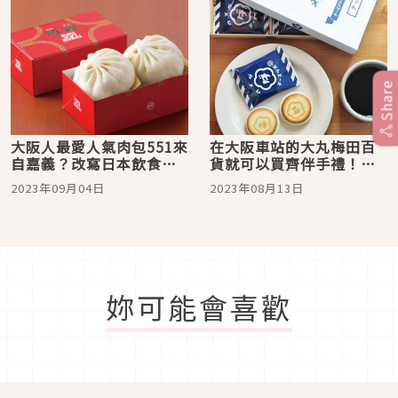
Share
大阪人最愛人氣肉包551來
在大阪車站的大丸梅田百
自嘉義？改寫日本飲食文
貨就可以買齊伴手禮！
化的蓬萊肉包
2023年夏天日本超人氣甜
2023年09月04日
2023年08月13日
點攻略
妳可能會喜歡