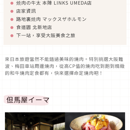
焼肉の牛太 本陣 LINKS UMEDA店
店家資訊
路地裏焼肉 マックスザホルモン
食道園 北新地店
下一站，享受大阪美食之旅
來日本旅遊當然不能錯過美味的燒肉。特別挑選大阪難
波、梅田車站周邊燒肉，從高CP值的燒肉吃到飽到精緻
的和牛燒肉定食都有，快來選擇命定燒肉吧！
但馬屋イーマ