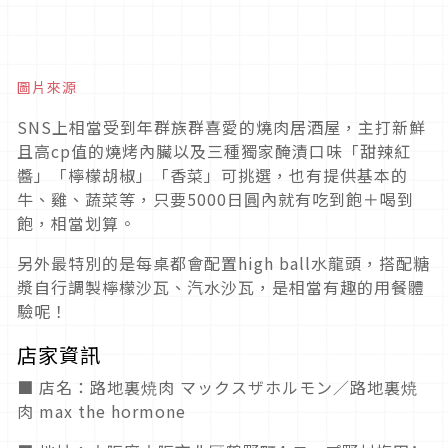
圖片來源
SNS上相當受到年群族群喜愛的燒肉居酒屋，主打新鮮
且高cp值的燒烤內臟以及三種獨家醃漬口味「甜辣紅
醬」「檸檬胡椒」「香菜」可挑選，也有提供基本的
牛、雞、蔬菜等，只要5000日圓內就有吃到飽＋喝到
飽，相當划算。
另外最特別的是每桌都會配置high ball水龍頭，搭配糖
漿自行調製檸檬沙瓦、汽水沙瓦，是相當有趣的用餐體
驗呢！
店家資訊
■ 店名：路地裏焼肉 マックスザホルモン／路地裏焼
肉 max the hormone