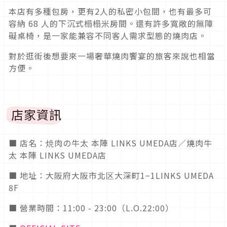
本店有多種包房，更有2人的私密小包間，也有最多可
容納 68 人的下沉式榻榻米房間。還有許多寬敞的無障
礙桌椅，是一家能兼容不同客人需求型態的燒肉店。
對於逛街後想要來一場奢華燒肉饗宴的旅客來說也相當
方便。
店家資訊
■ 店名：焼肉の牛太 本陣 LINKS UMEDA店／燒肉牛
太 本陣 LINKS UMEDA店
■ 地址：大阪府大阪市北区大深町1−1LINKS UMEDA
8F
■ 營業時間：11:00 - 23:00（L.O.22:00）