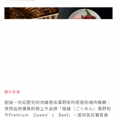
圖片來源
超過一世紀歷史的肉鋪老店萬野家所經營的燒肉餐廳，
使用血統優異的極上牛品牌「極雌（ごくめん）萬野和
牛Premium Queen’s Beef」，提供各式饕客最