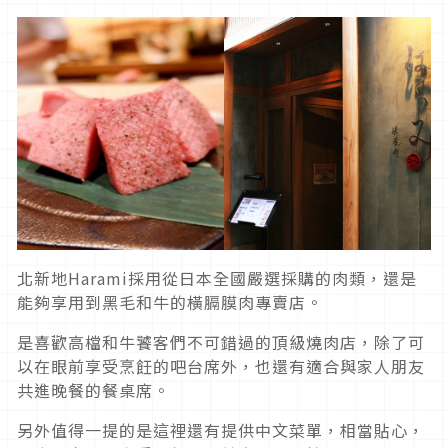
北新地Harami採用從日本全國嚴選採購的肉類，還是
能夠享用到黑毛和牛的橫膈膜肉專賣店。
是喜歡高檔和牛饕客們不可錯過的頂級燒肉店，除了可
以在眼前享受烹飪的吧台席外，也還有適合與家人朋友
共進晚餐的餐桌席。
另外值得一提的是這裡還有提供中文菜單，相當貼心，