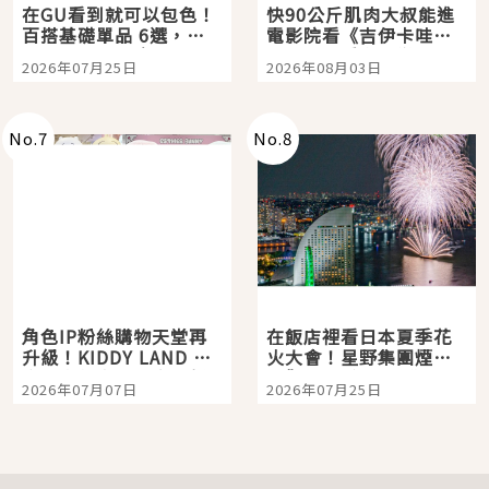
在GU看到就可以包色！
快90公斤肌肉大叔能進
百搭基礎單品 6選，閉
電影院看《吉伊卡哇》
眼全收也不心疼
嗎？日本重金屬樂團
2026年07月25日
2026年08月03日
「打首」會長與nagano
老師一同給出了答案
No.
7
No.
8
角色IP粉絲購物天堂再
在飯店裡看日本夏季花
升級！KIDDY LAND 原
火大會！星野集團煙火
宿店吉伊卡哇迎客，新
景觀飯店6選，讓你不用
2026年07月07日
2026年07月25日
開幕 OMOKADO 店3分
人擠人悠閒欣賞
即達