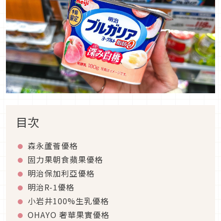
目次
森永蘆薈優格
固力果朝食蘋果優格
明治保加利亞優格
明治R-1優格
小岩井100%生乳優格
OHAYO 奢華果實優格