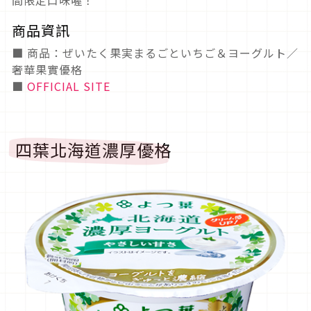
間限定口味喔！
商品資訊
■ 商品：ぜいたく果実まるごといちご＆ヨーグルト／
奢華果實優格
■
OFFICIAL SITE
四葉北海道濃厚優格