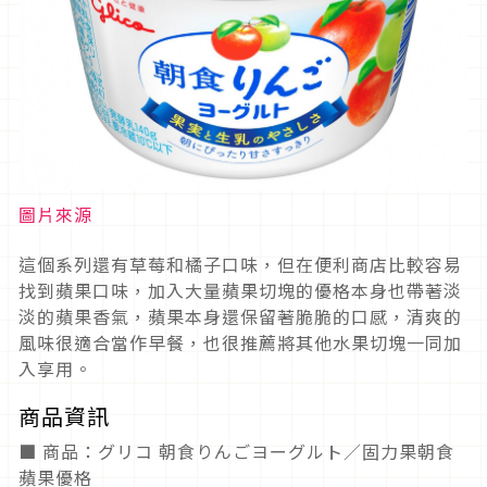
圖片來源
這個系列還有草莓和橘子口味，但在便利商店比較容易
找到蘋果口味，加入大量蘋果切塊的優格本身也帶著淡
淡的蘋果香氣，蘋果本身還保留著脆脆的口感，清爽的
風味很適合當作早餐，也很推薦將其他水果切塊一同加
入享用。
商品資訊
■ 商品：グリコ 朝食りんごヨーグルト／固力果朝食
蘋果優格