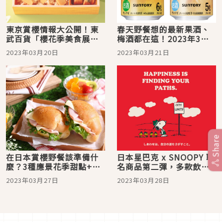
東京賞櫻情報大公開！東
春天野餐想的最新果酒、
武百貨「櫻花季美食展」
梅酒都在這！2023年3月
好多櫻花季限定商品等你
日本人氣酒類介紹
2023年03月20日
2023年03月21日
帶回家
Share
在日本賞櫻野餐該準備什
日本星巴克 x SNOOPY 聯
麼？3種應景花季甜點+必
名商品第二彈，多款飲品
備賞櫻美食5選推薦
將在3月29日上市！
2023年03月27日
2023年03月28日