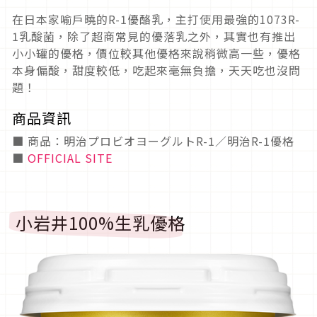
在日本家喻戶曉的R-1優酪乳，主打使用最強的1073R-
1乳酸菌，除了超商常見的優落乳之外，其實也有推出
小小罐的優格，價位較其他優格來說稍微高一些，優格
本身偏酸，甜度較低，吃起來毫無負擔，天天吃也沒問
題！
商品資訊
■ 商品：明治プロビオヨーグルトR-1／明治R-1優格
■
OFFICIAL SITE
小岩井100%生乳優格