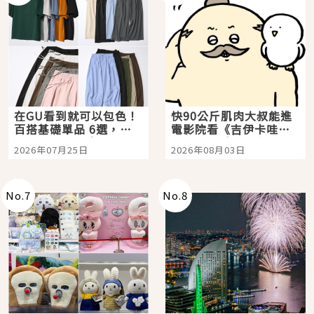
在GU看到就可以包色！
快90公斤肌肉大叔能進
百搭基礎單品 6選，閉
電影院看《吉伊卡哇》
眼全收也不心疼
嗎？日本重金屬樂團
2026年07月25日
2026年08月03日
「打首」會長與nagano
老師一同給出了答案
No.
7
No.
8