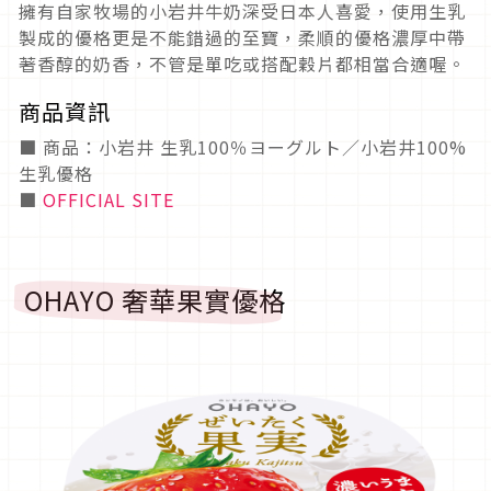
擁有自家牧場的小岩井牛奶深受日本人喜愛，使用生乳
製成的優格更是不能錯過的至寶，柔順的優格濃厚中帶
著香醇的奶香，不管是單吃或搭配穀片都相當合適喔。
商品資訊
■ 商品：小岩井 生乳100％ヨーグルト／小岩井100%
生乳優格
■
OFFICIAL SITE
OHAYO 奢華果實優格