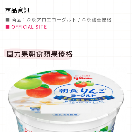
商品資訊
■ 商品：森永アロエヨーグルト / 森永蘆薈優格
■ OFFICIAL SITE
固力果朝食蘋果優格