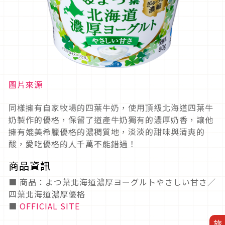
圖片來源
同樣擁有自家牧場的四葉牛奶，使用頂級北海道四葉牛
奶製作的優格，保留了道產牛奶獨有的濃厚奶香，讓他
擁有媲美希臘優格的濃稠質地，淡淡的甜味與清爽的
酸，愛吃優格的人千萬不能錯過！
商品資訊
■ 商品：よつ葉北海道濃厚ヨーグルトやさしい甘さ／
四葉北海道濃厚優格
■
OFFICIAL SITE