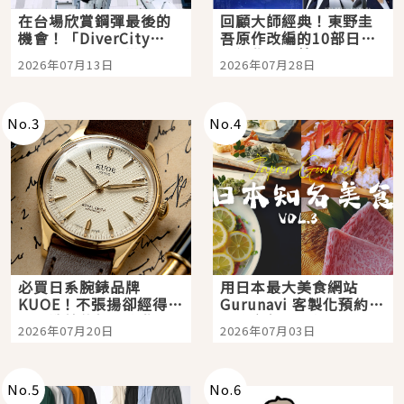
在台場欣賞鋼彈最後的
回顧大師經典！東野圭
機會！「DiverCity
吾原作改編的10部日本
Tokyo Plaza」搭船、
影視作品推薦
2026年07月13日
2026年07月28日
購物、美食及夜景，一
次全體驗
No.
3
No.
4
必買日系腕錶品牌
用日本最大美食網站
KUOE！不張揚卻經得起
Gurunavi 客製化預約九
時間洗鍊的經典之作五
大都市餐廳，打造專屬
2026年07月20日
2026年07月03日
選
美食體驗！
No.
5
No.
6