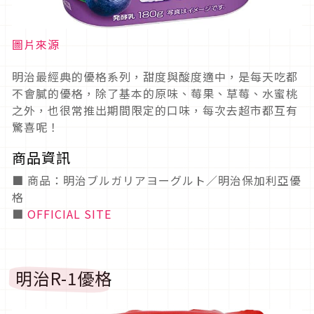
圖片來源
明治最經典的優格系列，甜度與酸度適中，是每天吃都
不會膩的優格，除了基本的原味、莓果、草莓、水蜜桃
之外，也很常推出期間限定的口味，每次去超市都互有
驚喜呢！
商品資訊
■ 商品：明治ブルガリアヨーグルト／明治保加利亞優
格
■
OFFICIAL SITE
明治R-1優格