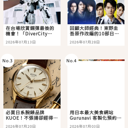
在台場欣賞鋼彈最後的
回顧大師經典！東野圭
機會！「DiverCity
吾原作改編的10部日本
Tokyo Plaza」搭船、
影視作品推薦
2026年07月13日
2026年07月28日
購物、美食及夜景，一
次全體驗
No.
3
No.
4
必買日系腕錶品牌
用日本最大美食網站
KUOE！不張揚卻經得起
Gurunavi 客製化預約九
時間洗鍊的經典之作五
大都市餐廳，打造專屬
2026年07月20日
2026年07月03日