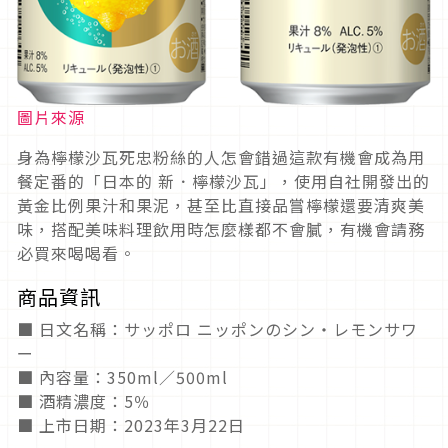
圖片來源
身為檸檬沙瓦死忠粉絲的人怎會錯過這款有機會成為用
餐定番的「日本的 新．檸檬沙瓦」，使用自社開發出的
黃金比例果汁和果泥，甚至比直接品嘗檸檬還要清爽美
味，搭配美味料理飲用時怎麼樣都不會膩，有機會請務
必買來喝喝看。
商品資訊
■ 日文名稱：サッポロ ニッポンのシン・レモンサワ
ー
■ 內容量：350ml／500ml
■ 酒精濃度：5％
■ 上市日期：2023年3月22日