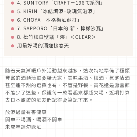
4. SUNTORY「CRAFT－196℃系列」
5. KIRIN「冰結調酒–玫瑰氣泡酒」
6. CHOYA「本格梅酒蘇打」
7. SAPPORO「日本的 新．檸檬沙瓦」
8. 松竹梅白壁蔵「澪」＜CLEAR＞
用最好喝的酒迎接春天
隨著天氣漸暖戶外活動越來越多，這次特地準備了種類
豐富的酒類清單要給大家，美味果酒、梅酒、氣泡清酒
甚至連不甜的選擇也有，不管是野餐、賞花還是露營都
不能少了這些，保證每一款看起來都超欠喝，近期打算
去日本旅遊的酒友們記得要筆記下來。
飲酒過量有害健康
開車不喝酒、喝酒不開車
未成年請勿飲酒