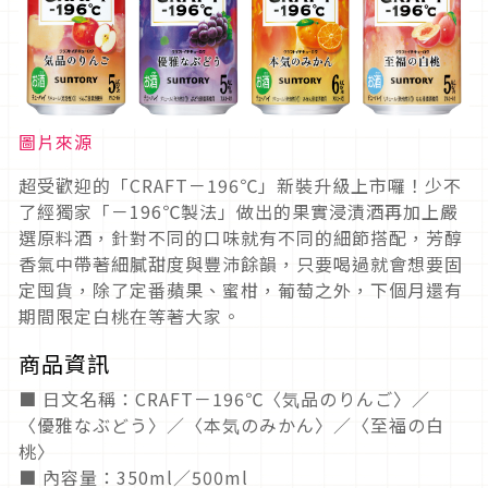
圖片來源
超受歡迎的「CRAFT－196℃」新裝升級上市囉！少不
了經獨家「－196℃製法」做出的果實浸漬酒再加上嚴
選原料酒，針對不同的口味就有不同的細節搭配，芳醇
香氣中帶著細膩甜度與豐沛餘韻，只要喝過就會想要固
定囤貨，除了定番蘋果、蜜柑，葡萄之外，下個月還有
期間限定白桃在等著大家。
商品資訊
■ 日文名稱：CRAFT－196℃〈気品のりんご〉／
〈優雅なぶどう〉／〈本気のみかん〉／〈至福の白
桃〉
■ 內容量：350ml／500ml