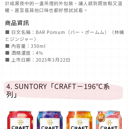
計成黑夜中的一盞吊燈的外包裝，讓人感到既放鬆又溫
暖，甚至是其他口味也都好想試試看。
商品資訊
■ 日文名稱：BAR Pomum（バー・ポームム）〈林檎
とジンジャー〉
■ 內容量：350ml
■ 酒精濃度：4％
■ 上市日期：2023年3月22日
4. SUNTORY「CRAFT－196℃系
列」