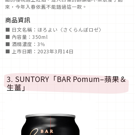
來，今年入春依舊不能錯過這一款。
商品資訊
■ 日文名稱：ほろよい〈さくらんぼロゼ〉
■ 內容量：350ml
■ 酒精濃度：3％
■ 上市日期：2023年3月14日
3. SUNTORY「BAR Pomum–蘋果＆
生薑」