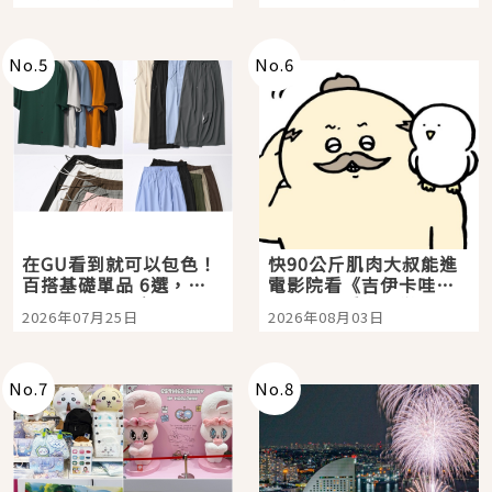
選
美食體驗！
No.
5
No.
6
在GU看到就可以包色！
快90公斤肌肉大叔能進
百搭基礎單品 6選，閉
電影院看《吉伊卡哇》
眼全收也不心疼
嗎？日本重金屬樂團
2026年07月25日
2026年08月03日
「打首」會長與nagano
老師一同給出了答案
No.
7
No.
8