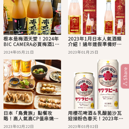
根本是梅酒天堂！2024年
2023年1月日本人氣酒類
BIC CAMERA必買梅酒10
介紹！過年連假準備好團
選
圓開喝
2024年05月21日
2023年01月25日
Share
日本「鳥貴族」點餐攻
用櫻花啤酒＆乳酸菌沙瓦
略！高人氣高CP值串燒居
迎接粉色春天！2023年2
酒屋隨便點都好好吃
月日本人氣酒類介紹
2023年02月22日
2023年03月02日