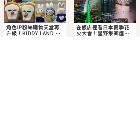
角色IP粉絲購物天堂再
在飯店裡看日本夏季花
升級！KIDDY LAND 原
火大會！星野集團煙火
宿店吉伊卡哇迎客，新
景觀飯店6選，讓你不用
2026年07月07日
2026年07月25日
開幕 OMOKADO 店3分
人擠人悠閒欣賞
即達
分類列表
首頁
美容保養
潮流
旅遊
美食
時尚
藝能娛樂
購物
關於Japaholic