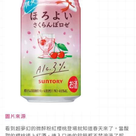
圖片來源
看到超夢幻的微醉粉紅櫻桃登場就知道春天來了。當酸
甜的櫻桃遇上紅酒，連入口後的餘韻都不禁浪漫了起