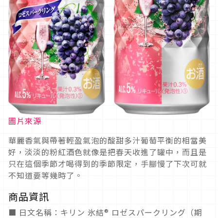
圖片來源
華麗香氣與帶著輕盈氣泡的酸甜多汁葡萄平衡的相當美
好，淡淡的粉紅酒色就像是把春天收進了罐中，而且是
只在這個季節才喝得到的季節限定，手腳慢了下次可就
不知道要等幾時了。
商品資訊
■ 日文名稱：キリン 氷結® ロゼスパークリング（期