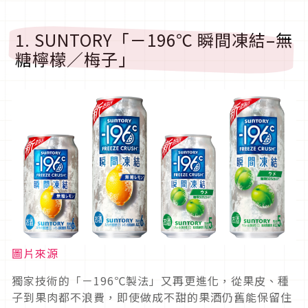
1. SUNTORY「－196℃ 瞬間凍結–無
糖檸檬／梅子」
圖片來源
獨家技術的「－196℃製法」又再更進化，從果皮、種
子到果肉都不浪費，即使做成不甜的果酒仍舊能保留住