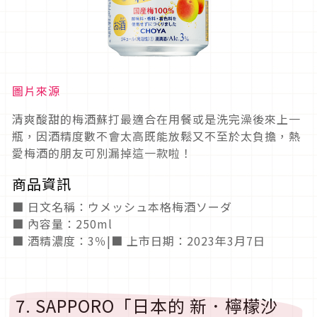
圖片來源
清爽酸甜的梅酒蘇打最適合在用餐或是洗完澡後來上一
瓶，因酒精度數不會太高既能放鬆又不至於太負擔，熱
愛梅酒的朋友可別漏掉這一款啦！
商品資訊
■ 日文名稱：ウメッシュ本格梅酒ソーダ
■ 內容量：250ml
■ 酒精濃度：3％|■ 上市日期：2023年3月7日
7. SAPPORO「日本的 新．檸檬沙