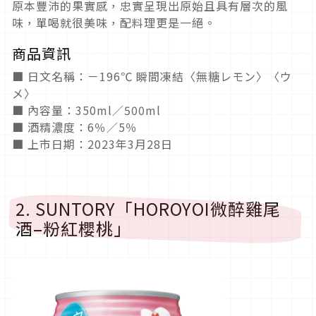
原本豐沛的果實感，忠實呈現出原始且具有層次的風
味，單喝就很美味，配料理更是一絕。
商品資訊
■ 日文名稱：－196℃ 瞬間凍結〈無糖レモン〉〈ウ
メ〉
■ 內容量：350ml／500ml
■ 酒精濃度：6％／5％
■ 上市日期：2023年3月28日
2. SUNTORY「HOROYOI微醉雞尾
酒–粉紅櫻桃」