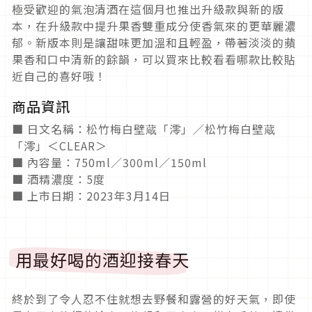
極受歡迎的氣泡清酒在這個月也推出升級款與新的版
本，在升級款中提升果香雙重成分使香氣來的更華麗濃
郁。新版本則是讓甜味更加溫和且輕盈，帶著淡淡的蘋
果香和口中清新的餘韻，可以買來比較看看哪款比較貼
近自己的喜好哦！
商品資訊
■ 日文名稱：松竹梅白壁蔵「澪」／松竹梅白壁蔵
「澪」＜CLEAR＞
■ 內容量：750ml／300ml／150ml
■ 酒精濃度：5度
■ 上市日期：2023年3月14日
用最好喝的酒迎接春天
終於到了令人忍不住就想去野餐和露營的好天氣，即使