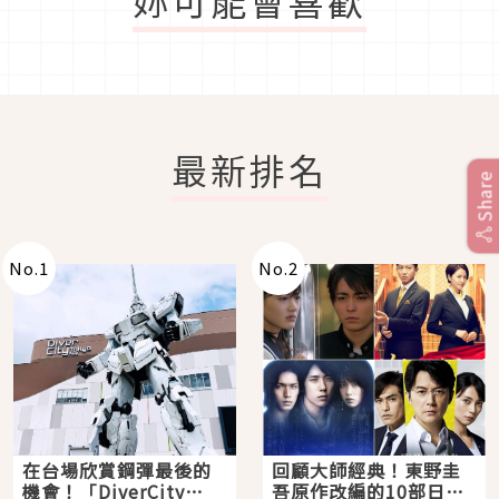
最新排名
Share
No.
1
No.
2
在台場欣賞鋼彈最後的
回顧大師經典！東野圭
機會！「DiverCity
吾原作改編的10部日本