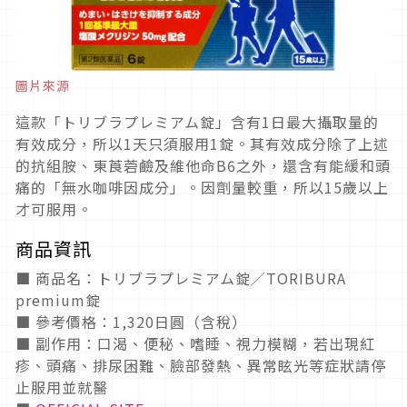
圖片來源
這款「トリブラプレミアム錠」含有
1
日最大攝取量的
有效成分，所以
1
天只須服用
1
錠
。
其有效成分除了上述
的抗組胺、東莨菪鹼及維他命
B6
之外，還含有能緩和頭
痛的「無水咖啡因成分」。因劑量較重，所以
15
歲以上
才可服用。
商品資訊
■
商品名：
トリブラプレミアム
錠／
TORIBURA
premium
錠
■
參考價格：
1,320
日圓（含稅）
■ 副作用：口渴、便秘、嗜睡、視力模糊，若出現紅
疹、頭痛、排尿困難、臉部發熱、異常眩光等症狀請停
止服用並就醫