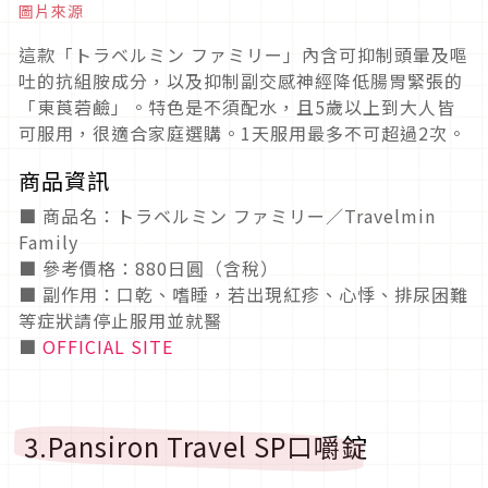
圖片來源
這款「トラベルミン ファミリー」
內含可抑制頭暈及嘔
吐的抗組胺成分，以及抑制副交感神經降低腸胃緊張的
「
東莨菪鹼
」
。
特色是不須配水，且
5
歲以上到大人皆
可服用，很適合家庭選購。
1
天服用最多不可超過
2
次。
商品資訊
■
商品名：
トラベルミン ファミリー／
Travelmin
Family
■
參考價格：
880
日圓（含稅）
■ 副作用：口乾、嗜睡，若出現紅疹、心悸、排尿困難
等症狀請停止服用並就醫
■
OFFICIAL SITE
3.Pansiron Travel SP
口嚼錠