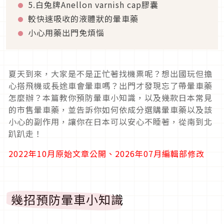
5.白兔牌
Anellon varnish cap
膠囊
較快速吸收的液體狀的暈車藥
小心用藥出門免煩惱
夏天到來，大家是不是正忙著找機票呢？想出國玩但擔
心搭飛機或長途車會暈車嗎？出門才發現忘了帶暈車藥
怎麼辦？本篇教你預防暈車小知識，以及幾款日本常見
的市售暈車藥，並告訴你如何依成分選購暈車藥以及該
小心的副作用，讓你在日本可以安心不睡著，從南到北
趴趴走！
2022年10月原始文章公開、2026年07月編輯部修改
幾招預防暈車小知識