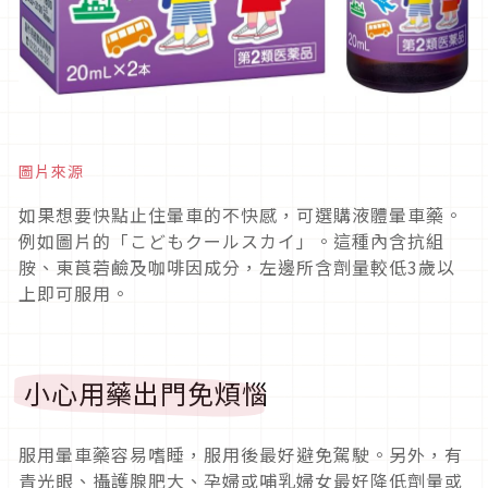
圖片來源
如果想要快點止住暈車的不快感，可選購液體暈車藥。
例如圖片的「こどもクールスカイ」。
這種內含抗組
胺、東莨菪鹼及咖啡因成分，左邊所含劑量較低
3
歲以
上即可服用。
小心用藥出門免煩惱
服用暈車藥容易嗜睡，服用後最好避免駕駛。另外，有
青光眼、攝護腺肥大、孕婦或哺乳婦女最好降低劑量或