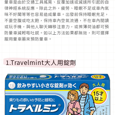
暈車是由於交通工具搖晃、反覆加速或減速所引起的自
律神經系統反應。除此之外，疲勞、睡眠不足或車內氣
味不好聞等等也容易造成暈車。出發前保持睡眠充足，
不要空腹或吃太飽，保持車內空氣流通，不在車內閱讀
或玩手機，與他人聊天轉移注意力，或擦薄荷油都可預
防暈車減輕嘔吐感。如以上方法如果都無效，則可選擇
服用暈車藥來預防暈車。
1.Travelmin
t
大
人用錠劑