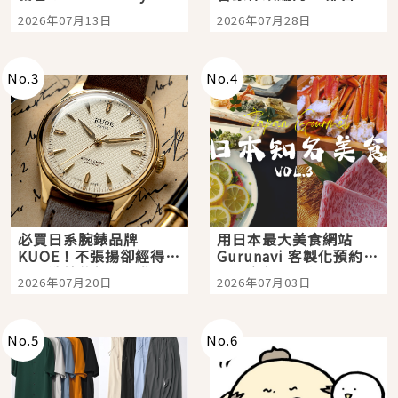
Tokyo Plaza」搭船、
影視作品推薦
2026年07月13日
2026年07月28日
購物、美食及夜景，一
次全體驗
No.
3
No.
4
必買日系腕錶品牌
用日本最大美食網站
KUOE！不張揚卻經得起
Gurunavi 客製化預約九
時間洗鍊的經典之作五
大都市餐廳，打造專屬
2026年07月20日
2026年07月03日
選
美食體驗！
No.
5
No.
6