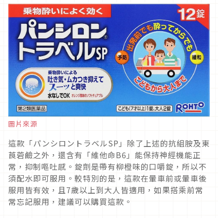
圖片來源
這款「
パンシロントラベル
SP
」
除了上述的
抗組胺及
東
莨菪鹼之外，還含有「維他命
B6
」能保持神經機能正
常，抑制嘔吐感。
錠劑是帶有柳橙味的口嚼錠，所以不
須配水即可服用。較特別的是，這款在暈車前或暈車後
服用皆有效，且
7
歲以上到大人皆適用，如果搭乘前常
常忘記服用，建議可以購買這款。