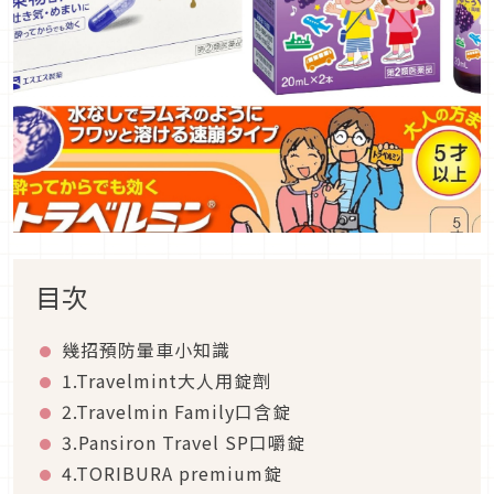
目次
幾招預防暈車小知識
1.Travelmin
t
大
人用錠劑
2.Travelmin Family
口含錠
3.Pansiron Travel SP
口嚼錠
4.TORIBURA premium
錠