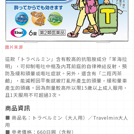
圖片來源
這款「トラベルミン」含有較高的抗阻胺成分
「
苯海拉
明
」，可抑制嘔吐中樞及内耳前庭的自律神経反射，預
防及緩和頭暈或嘔吐症狀。
另外，還含有「二羥丙茶
鹼」，能減輕因平衡感被打亂所產生的頭暈，緩和暈車
產生的頭痛。因為劑量較高所以限
15
歲以上成人服用，
且
1
天服用不可超過
3
次。
商品資訊
■
商品名：
トラベルミン（大人用）／
Travelmin
大人
用
■
參考價格：
660
日圓（含稅）