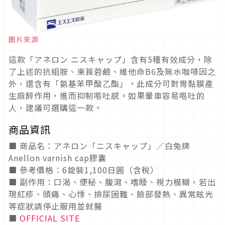
圖片來源
這款「アネロン ニスキャップ」含有
5
種有效成分，除
了上述的抗組胺、
東莨菪鹼、維他命
B6
及無水咖啡因之
外，還含有
「
氨基苯甲酸乙酯
」
。
此成分可對胃黏膜產
生麻醉作用，進而抑制嘔吐感。如果暈車容易嘔吐的
人，建議可選購這一款。
商品資訊
■
商品名：
アネロン
「ニスキャップ」
／
白兔牌
Anellon varnish cap
膠囊
■
參考價格：
6
錠裝
1,100
日圓（含稅）
■ 副作用：口渴、便秘、腹瀉、嗜睡、視力模糊，若出
現紅疹、頭痛、心悸、排尿困難、臉部發熱、異常眩光
等症狀請停止服用並就醫
■
OFFICIAL SITE