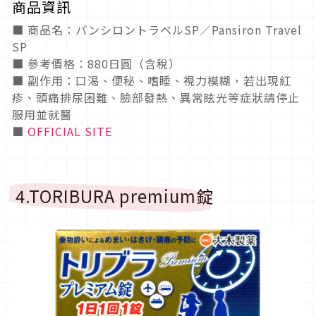
商品資訊
■
商品名：
パンシロントラベル
SP
／
Pansiron Travel
SP
■
參考價格：
880
日圓（含稅）
■ 副作用：口渴、便秘、嗜睡、視力模糊，若出現紅
疹、頭痛排尿困難、臉部發熱、異常眩光等症狀請停止
服用並就醫
■
OFFICIAL SITE
4.TORIBURA premium
錠