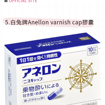
■
OFFICIAL SITE
5.白兔牌
Anellon varnish cap
膠囊