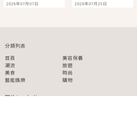
宿店吉伊卡哇迎客，新
景觀飯店6選，讓你不用
2026年07月07日
2026年07月25日
開幕 OMOKADO 店3分
人擠人悠閒欣賞
即達
分類列表
首頁
美容保養
潮流
旅遊
美食
時尚
藝能娛樂
購物
關於Japaholic
關於我們
免責事項
寫手招募
Japaholic Girls招募
廣告、合作洽談
關鍵字列表
お問い合わせ