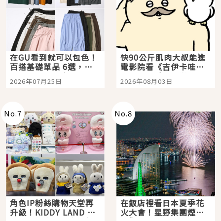
在GU看到就可以包色！
快90公斤肌肉大叔能進
百搭基礎單品 6選，閉
電影院看《吉伊卡哇》
眼全收也不心疼
嗎？日本重金屬樂團
2026年07月25日
2026年08月03日
「打首」會長與nagano
老師一同給出了答案
No.
7
No.
8
角色IP粉絲購物天堂再
在飯店裡看日本夏季花
升級！KIDDY LAND 原
火大會！星野集團煙火