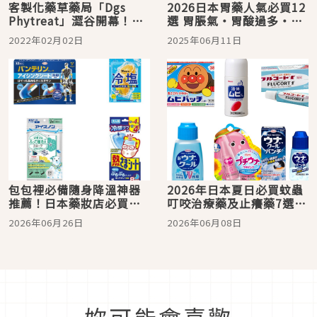
客製化藥草藥局「Dgs
2026日本胃藥人氣必買12
Phytreat」澀谷開幕！法
選 胃脹氣・胃酸過多・腸
國植物療法師 x 日本藥劑
胃不適都靠它們！
2022年02月02日
2025年06月11日
師用藥草與精油幫你療癒
身心
包包裡必備隨身降溫神器
2026年日本夏日必買蚊蟲
推薦！日本藥妝店必買防
叮咬治療藥及止癢藥7選！
中暑小物5選
夏天出門怎麼可以少得了
2026年06月26日
2026年06月08日
它們？
妳可能會喜歡