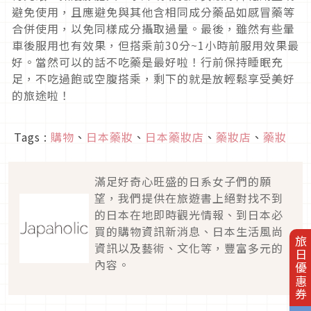
避免使用，且應避免與其他含相同成分藥品如感冒藥等
合併使用，以免同樣成分攝取過量。最後，雖然有些暈
車後服用也有效果，但搭乘前
30
分
~1
小時前服用效果最
好。當然可以的話不吃藥是最好啦！行前保持睡眠充
足，不吃過飽或空腹搭乘，剩下的就是放輕鬆享受美好
的旅途啦！
Tags :
購物
、
日本藥妝
、
日本藥妝店
、
藥妝店
、
藥妝
滿足好奇心旺盛的日系女子們的願
望，我們提供在旅遊書上絕對找不到
的日本在地即時觀光情報、到日本必
買的購物資訊新消息、日本生活風尚
旅日優惠券
資訊以及藝術、文化等，豐富多元的
內容。