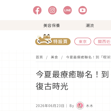
美容保養
潮流
東京
關西近
首頁
美食
今夏最療癒聯名！到「喫茶
今夏最療癒聯名！到
復古時光
2026年06月23日
｜ By
木木