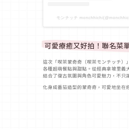
モンチッチ monchhichi(@monchhi
可愛療癒又好拍！聯名菜
這次「喫茶蒙奇奇（喫茶モンチッチ）
各種超萌餐點與甜點。從經典拿坡里義
結合了復古氛圍與角色可愛魅力，不只
化身成番茄造型的蒙奇奇，可愛地坐在