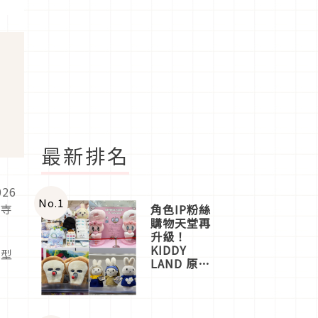
最新排名
26
No.
1
祥寺
角色IP粉絲
購物天堂再
升級！
KIDDY
造型
LAND 原宿
店吉伊卡哇
迎客，新開
幕
OMOKADO