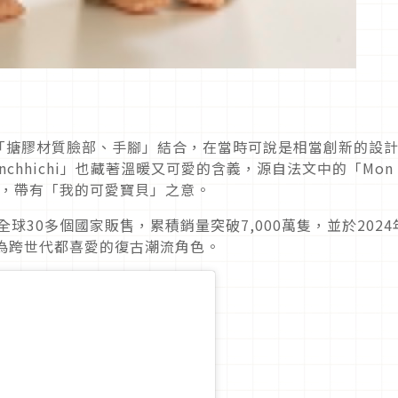
「搪膠材質臉部、手腳」結合，在當時可說是相當創新的設
chhichi」也藏著溫暖又可愛的含義，源自法文中的「Mon
）」，帶有「我的可愛寶貝」之意。
球30多個國家販售，累積銷量突破7,000萬隻，並於2024
為跨世代都喜愛的復古潮流角色。