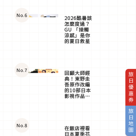
No.
6
2026酷暑該
怎麼度過？
GU 「接觸
涼感」是你
的夏日救星
No.
7
回顧大師經
旅日優惠券
典！東野圭
吾原作改編
的10部日本
影視作品推
薦
旅日地圖
No.
8
在飯店裡看
日本夏季花