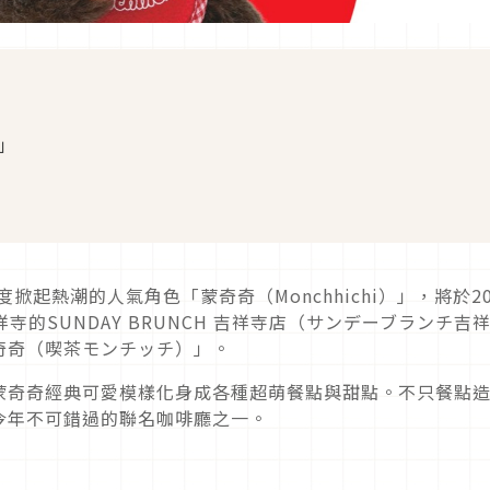
」
掀起熱潮的人氣角色「蒙奇奇（Monchhichi）」，將於20
祥寺的SUNDAY BRUNCH 吉祥寺店（サンデーブランチ吉
奇奇（喫茶モンチッチ）」。
蒙奇奇經典可愛模樣化身成各種超萌餐點與甜點。不只餐點
今年不可錯過的聯名咖啡廳之一。