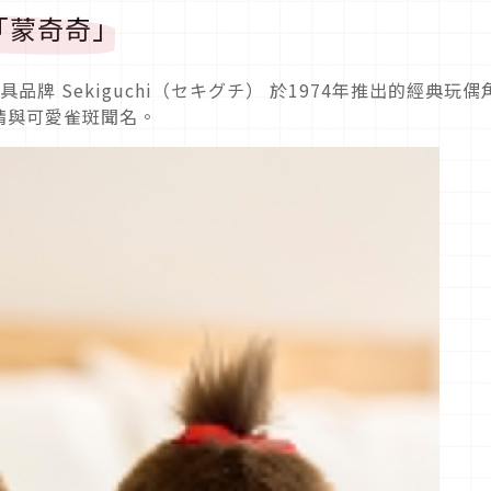
「蒙奇奇」
具品牌 Sekiguchi（セキグチ） 於1974年推出的經典玩偶
睛與可愛雀斑聞名。