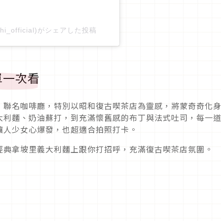
chi_official)がシェアした投稿
單一次看
」聯名咖啡廳，特別以昭和復古喫茶店為靈感，將蒙奇奇化
大利麵、奶油蘇打，到充滿懷舊感的布丁與法式吐司，每一
讓人少女心爆發，也超適合拍照打卡。
經典拿坡里義大利麵上跟你打招呼，充滿復古喫茶店氛圍。