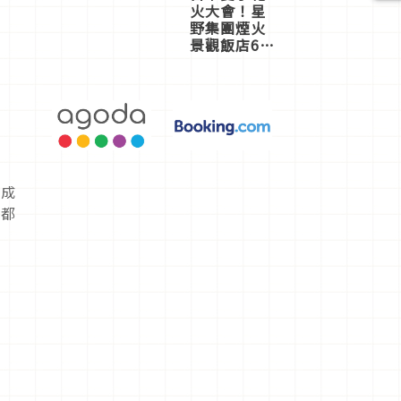
火大會！星
野集團煙火
景觀飯店6
選，讓你不
用人擠人悠
閒欣賞
身成
道都