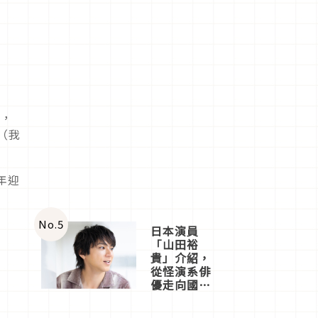
計，
（我
年迎
No.
5
日本演員
「山田裕
貴」介紹，
從怪演系俳
優走向國民
級日劇主角