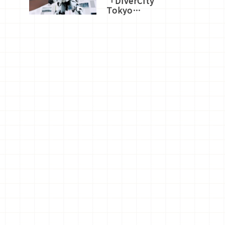
「DiverCity
Tokyo
Plaza」搭
船、購物、
美食及夜
景，一次全
體驗