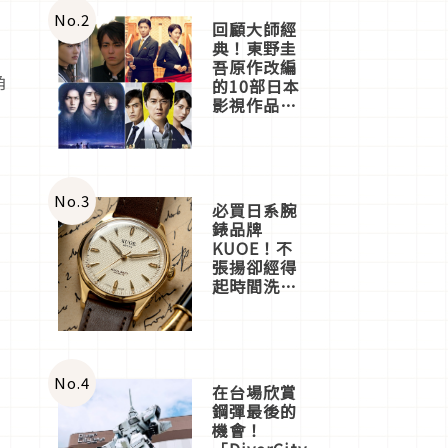
店3分即達
No.
2
回顧大師經
典！東野圭
吾原作改編
角
的10部日本
影視作品推
薦
No.
3
必買日系腕
錶品牌
KUOE！不
張揚卻經得
起時間洗鍊
的經典之作
五選
No.
4
在台場欣賞
鋼彈最後的
機會！