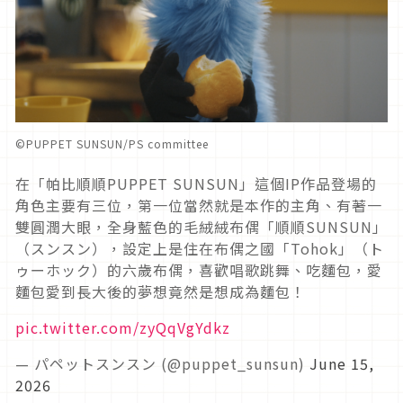
©︎PUPPET SUNSUN/PS committee
在「帕比順順PUPPET SUNSUN」這個IP作品登場的
角色主要有三位，第一位當然就是本作的主角、有著一
雙圓潤大眼，全身藍色的毛絨絨布偶「順順SUNSUN」
（スンスン），設定上是住在布偶之國「Tohok」（ト
ゥーホック）的六歲布偶，喜歡唱歌跳舞、吃麵包，愛
麵包愛到長大後的夢想竟然是想成為麵包！
pic.twitter.com/zyQqVgYdkz
— パペットスンスン (@puppet_sunsun)
June 15,
2026