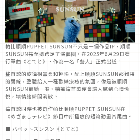
帕比順順PUPPET SUNSUN不只是一個作品IP，順順
SUNSUN甚至還跨足了演藝圈，在2025年6月29日發
行單曲《とてと》，作為一名「藝人」正式出道。
整首歌的旋律相當柔和輕快，配上順順SUNSUN那獨特
的聲線，整體給人一種歡樂療癒的氛圍，像是被順順
SUNSUN鼓勵一般，聽著這首歌便會讓人感到心情愉
悅，壞情緒瞬間消散。
這首歌同時也被選作帕比順順PUPPET SUNSUN在
《めざましテレビ》節目中所播放的短篇動畫片尾曲。
■ パペットスンスン《とてと》