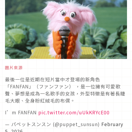
圖片來源
最後一位是近期在短片當中才登場的新角色
「FANFAN」（ファンファン） ，是一位擁有可愛歌
聲、夢想是成為一名歌手的女孩，外型特徵是有著長睫
毛大眼、全身粉紅絨毛的布偶。
I’m FANFAN
pic.twitter.com/uUkKRYcE00
— パペットスンスン (@puppet_sunsun)
February
5, 2026