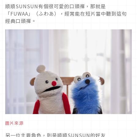
順順SUNSUN有個很可愛的口頭禪，那就是
「FUWAA」（ふわあ），經常能在短片當中聽到這句
經典口頭禪。
圖片來源
另一位主要角色，則是順順SUNSUN的好友