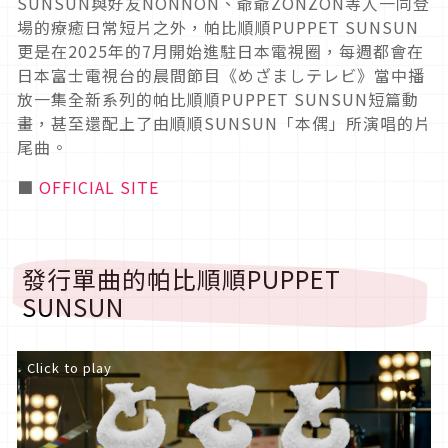
SUNSUN與好友NONNON、爺爺ZONZON等人一同登
場的療癒日常短片之外，帕比順順PUPPET SUNSUN
更是在2025年的7月開始進駐日本電視圈，每週都會在
日本富士電視台的晨間節目《めざましテレビ》當中播
放一集全新系列的帕比順順PUPPET SUNSUN短篇動
畫，甚至還配上了由順順SUNSUN「本偶」所演唱的片
尾曲。
■
OFFICIAL SITE
發行單曲的帕比順順PUPPET
SUNSUN
Click to play