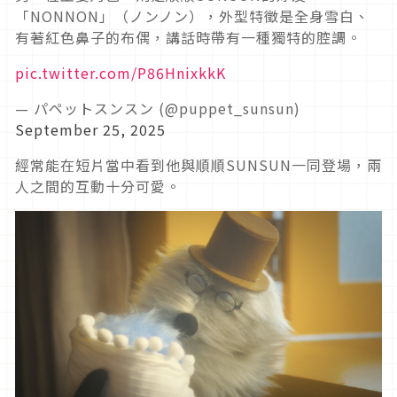
「NONNON」（ノンノン），外型特徵是全身雪白、
有著紅色鼻子的布偶，講話時帶有一種獨特的腔調。
pic.twitter.com/P86HnixkkK
— パペットスンスン (@puppet_sunsun)
September 25, 2025
經常能在短片當中看到他與順順SUNSUN一同登場，兩
人之間的互動十分可愛。