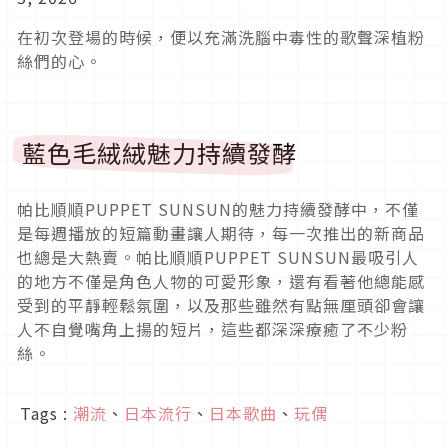
在初次登場的時候，便以充滿洗腦中毒性的歌聲深植粉
絲們的心。
藍色毛絨絨魅力持續發酵
帕比順順PUPPET SUNSUN的魅力持續發酵中，不僅
是每週播放的短篇動畫讓人期待，每一次推出的新商品
也總是大熱賣。帕比順順PUPPET SUNSUN最吸引人
的地方不僅是角色人物的可愛形象，還有看著他總能感
受到的平靜輕鬆氛圍，以及那些雖然有點無厘頭卻會讓
人不自覺嘴角上揚的短片，這些都深深療癒了不少粉
絲。
Tags :
潮流
、
日本流行
、
日本歌曲
、
玩偶