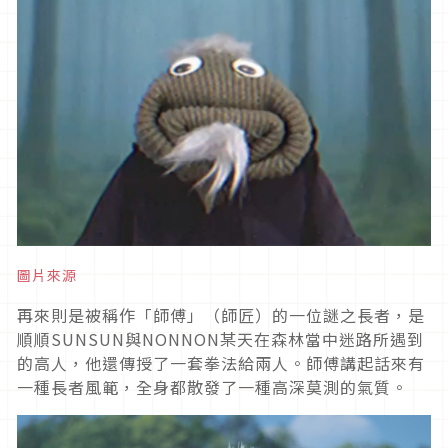
圖片來源
再來則是被稱作「師傅」（師匠）的一位謎之長者，是
順順SUNSUN與NONNON某天在森林當中迷路所遇到
的高人，他還傳授了一套拳法給兩人。師傅講起話來有
一種長者風範，全身都散發了一種高深莫測的氣質。