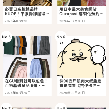
必買日系腕錶品牌
用日本最大美食網站
KUOE！不張揚卻經得起
Gurunavi 客製化預約九
時間洗鍊的經典之作五
大都市餐廳，打造專屬
2026年07月20日
2026年07月03日
選
美食體驗！
No.
5
No.
6
在GU看到就可以包色！
快90公斤肌肉大叔能進
百搭基礎單品 6選，閉
電影院看《吉伊卡哇》
眼全收也不心疼
嗎？日本重金屬樂團
2026年07月25日
2026年08月03日
「打首」會長與nagano
老師一同給出了答案
No.
7
No.
8