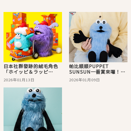
日本社群發跡的絨毛角色
帕比順順PUPPET
「ホイッピ＆ラッピ
SUNSUN一番賞來囉！毛
（Whippi＆
絨絨又療癒的SUNSUN娃
2026年01月13日
2026年01月09日
Wrappi）」，展現療癒又
娃等你帶回家
無厘頭的獨特魅力