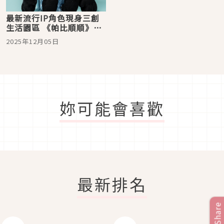
最新流行IP角色現身三創
生活園區 《帕比順順》、
《朗萌綺盟》及《瑪芬角
2025年12月05日
落》快閃店登台
妳可能會喜歡
最新排名
Share