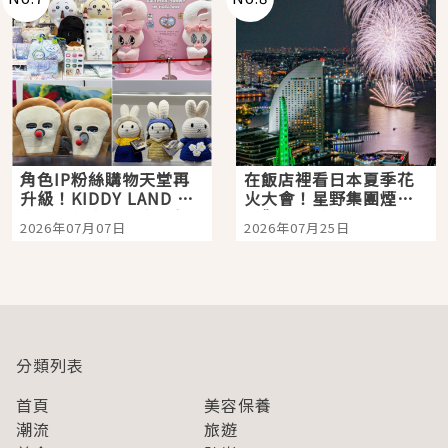
角色IP粉絲購物天堂再
在飯店裡看日本夏季花
升級！KIDDY LAND 原
火大會！星野集團煙火
宿店吉伊卡哇迎客，新
景觀飯店6選，讓你不用
2026年07月07日
2026年07月25日
開幕 OMOKADO 店3分
人擠人悠閒欣賞
即達
分類列表
首頁
美容保養
潮流
旅遊