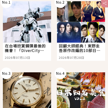
No.
1
No.
2
在台場欣賞鋼彈最後的
回顧大師經典！東野圭
機會！「DiverCity
吾原作改編的10部日本
Tokyo Plaza」搭船、
影視作品推薦
2026年07月13日
2026年07月28日
購物、美食及夜景，一
次全體驗
No.
3
No.
4