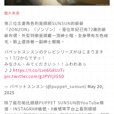
圖片來源
第三位主要角色則是順順SUNSUN的爺爺
「ZONZON」（ゾンゾン），是位年紀已有72歲的爺
爺布偶，外型特徵是頭戴一頂紳士帽、全身帶有灰色絨
毛，臉上還掛著一副紳士眼鏡。
パペットスンスンのテレビシリーズがはじまります
っ！7/2からですっ！
みなさん、みてくださいっ！！ふわわあっ
♪♪
https://t.co/Lvn6G8UzTi
pic.twitter.com/gJPVYjIGSD
— パペットスンスン (@puppet_sunsun)
May 20,
2025
除了能在帕比順順PUPPET SUNSUN的YouTube頻
道、INSTAGRAM帳號、X帳號等平台上看到順順