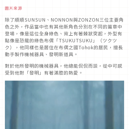
圖片來源
除了順順SUNSUN、NONNON與ZONZON三位主要角
色之外，作品當中也有其他新角色分別在不同的篇章中
登場，像是這位全身綠色、背上有著棘狀突起，外型有
點像是恐龍的綠色布偶「TSUKUTSUKU」（ツクツ
ク），他同樣也是居住在布偶之國Tohok的居民，擅長
動手製作機械器具、發明新道具。
對於他所發明的機械器具，他總能侃侃而談，從中可感
受到他對「發明」有著滿腔的熱愛。