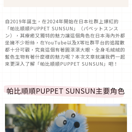
自2019年誕生，在2024年開始在日本社群上爆紅的
「帕比順順PUPPET SUNSUN」（パペットスンス
ン），其療癒又獨特的魅力讓這個角色在日本海內外都
坐擁不少粉絲，在YouTube以及X等社群平台的追蹤數
都十分可觀，究竟這個有著圓滾滾大眼、全身毛絨絨的
藍色生物有著什麼樣的魅力呢？本次文章就讓我們一起
來更深入了解「帕比順順PUPPET SUNSUN」吧！
帕比順順PUPPET SUNSUN主要角色