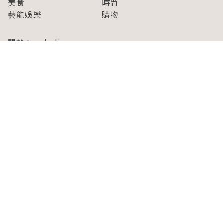
美食
時尚
藝能娛樂
購物
關於Japaholic
關於我們
免責事項
寫手招募
Japaholic Girls招募
廣告、合作洽談
關鍵字列表
お問い合わせ
看看更多有關Japaholic！