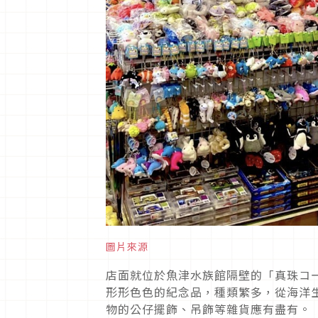
圖片來源
店面就位於魚津水族館隔壁的「真珠コ
形形色色的紀念品，種類繁多，從海洋
物的公仔擺飾、吊飾等雜貨應有盡有。