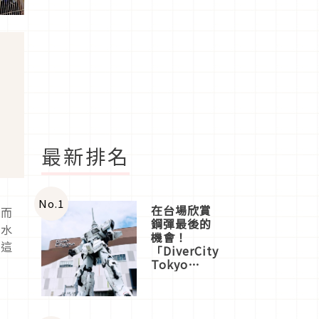
最新排名
No.
1
在台場欣賞
，而
鋼彈最後的
津水
機會！
看這
「DiverCity
Tokyo
Plaza」搭
船、購物、
美食及夜
景，一次全