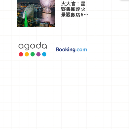
火大會！星
野集團煙火
景觀飯店6
選，讓你不
用人擠人悠
閒欣賞