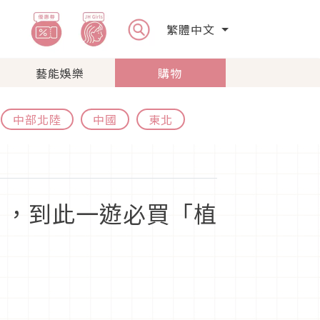
繁體中文
藝能娛樂
購物
中部北陸
中國
東北
」，到此一遊必買「植