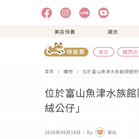
美容保養
潮流
東京
關西近
首頁
購物
位於富山魚津水族館隔壁的
位於富山魚津水族館
絨公仔」
2026年06月18日
｜ By
菲比