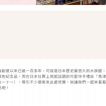
自創建以來已逾一百多年，可說是日本歷史最悠久的水族館
特色紀念品，而在日本社群上掀起話題的可愛伴手禮店「魚
コーナー），吸引不少遊客來此處挖寶，就讓我們一起來看
品吧！