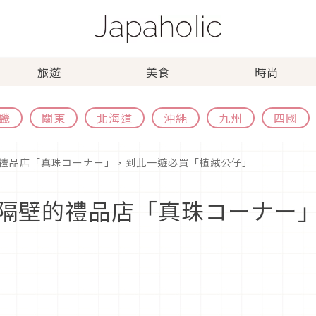
旅遊
美食
時尚
畿
關東
北海道
沖繩
九州
四國
禮品店「真珠コーナー」，到此一遊必買「植絨公仔」
隔壁的禮品店「真珠コーナー