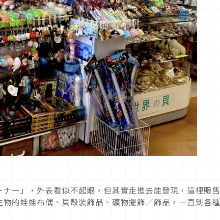
ーナー」，外表看似不起眼，但其實走進去能發現，這裡販
生物的娃娃布偶、貝殼裝飾品、礦物擺飾／飾品，一直到各