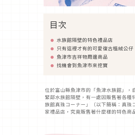
目次
水族館隔壁的特色禮品店
只有這裡才有的可愛復古植絨公仔
魚津市吉祥物周邊商品
找機會到魚津市來挖寶
位於富山縣魚津市的「魚津水族館」，
緊鄰水族館隔壁，有一處因販售著各種
族館真珠コーナー」（以下簡稱：真珠
家禮品店，究竟販售著什麼樣的特色商