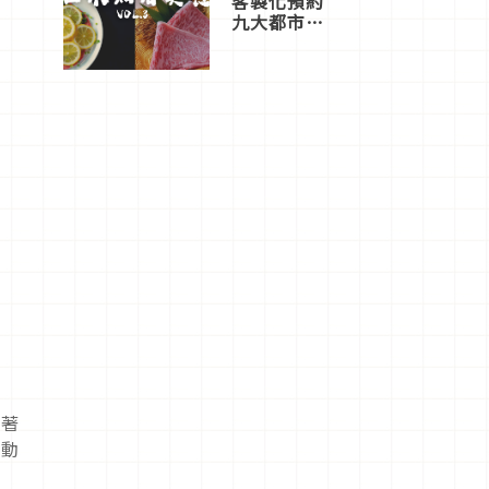
客製化預約
九大都市餐
廳，打造專
屬美食體
驗！
售著
種動