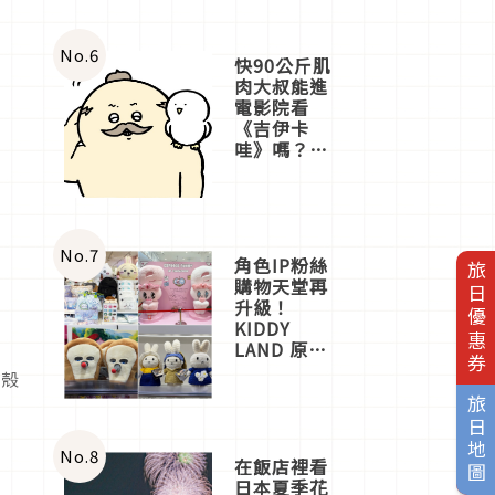
No.
6
快90公斤肌
肉大叔能進
電影院看
《吉伊卡
哇》嗎？日
本重金屬樂
團「打首」
會長與
nagano老師
一同給出了
No.
7
角色IP粉絲
旅日優惠券
答案
購物天堂再
升級！
KIDDY
LAND 原宿
店吉伊卡哇
貝殼
迎客，新開
旅日地圖
幕
OMOKADO
店3分即達
No.
8
在飯店裡看
日本夏季花