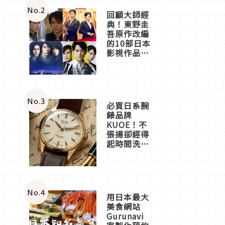
體驗
No.
2
回顧大師經
典！東野圭
吾原作改編
的10部日本
影視作品推
薦
No.
3
必買日系腕
錶品牌
KUOE！不
張揚卻經得
起時間洗鍊
的經典之作
五選
No.
4
用日本最大
美食網站
Gurunavi