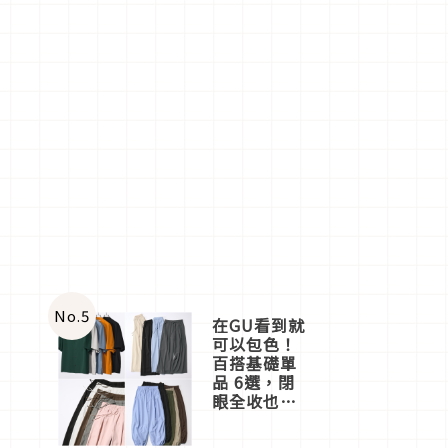
No.
5
在GU看到就
可以包色！
百搭基礎單
品 6選，閉
眼全收也不
心疼