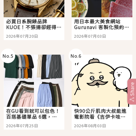
必買日系腕錶品牌
用日本最大美食網站
KUOE！不張揚卻經得起
Gurunavi 客製化預約九
時間洗鍊的經典之作五
大都市餐廳，打造專屬
2026年07月20日
2026年07月03日
選
美食體驗！
No.
5
No.
6
Share
在GU看到就可以包色！
快90公斤肌肉大叔能進
百搭基礎單品 6選，閉
電影院看《吉伊卡哇》
眼全收也不心疼
嗎？日本重金屬樂團
2026年07月25日
2026年08月03日
「打首」會長與nagano
老師一同給出了答案