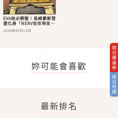
EVA迷必朝聖！長崎豪斯登
堡化身「NERV佐世保支
部」，聯名設施、美食、
2026年05月13日
周邊與住宿攻略一次看
旅日優惠券
妳可能會喜歡
旅日地圖
最新排名