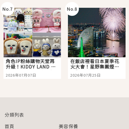
No.
7
No.
8
角色IP粉絲購物天堂再
在飯店裡看日本夏季花
升級！KIDDY LAND 原
火大會！星野集團煙火
宿店吉伊卡哇迎客，新
景觀飯店6選，讓你不用
2026年07月07日
2026年07月25日
開幕 OMOKADO 店3分
人擠人悠閒欣賞
即達
分類列表
首頁
美容保養