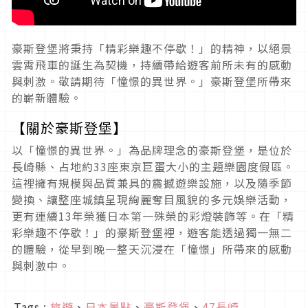
豪斯登堡將秉持「精彩樂趣不停歇！」的精神，以絕景
雲霄飛車的誕生為契機，持續帶給遊客前所未有的感動
與刺激。敬請期待「憧憬的異世界。」豪斯登堡所帶來
的嶄新體驗。
【關於豪斯登堡】
以「憧憬的異世界。」為品牌理念的豪斯登堡，是位於
長崎縣、占地約
33
座東京巨蛋大小的主題樂園度假區。
這裡擁有規模與品質兼具的震撼遊樂設施，以及隨季節
變換、讓整座城鎮呈現絢麗奪目風貌的多元娛樂活動，
更有連續
13
年榮獲日本第一殊榮的彩燈裝飾等。在「精
彩樂趣不停歇！」的豪斯登堡裡，遊客能透過獨一無二
的體驗，從早到晚一整天沉浸在「憧憬」所帶來的感動
與刺激中。
Tags :
旅遊
、
日本景點
、
豪斯登堡
、
47長崎