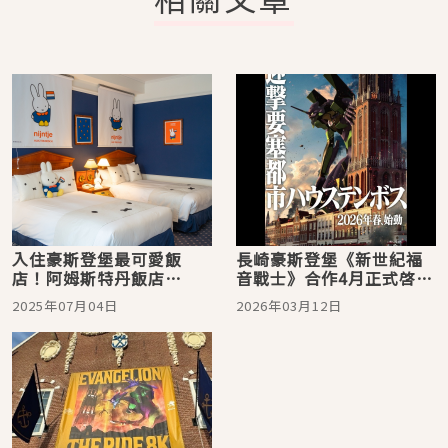
入住豪斯登堡最可愛飯
長崎豪斯登堡《新世紀福
店！阿姆斯特丹飯店
音戰士》合作4月正式啓
「Miffy主題客房」開箱
動，首座8K設施與限定周
2025年07月04日
2026年03月12日
邊陸續登場