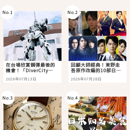
No.
1
No.
2
在台場欣賞鋼彈最後的
回顧大師經典！東野圭
機會！「DiverCity
吾原作改編的10部日本
Tokyo Plaza」搭船、
影視作品推薦
2026年07月13日
2026年07月28日
購物、美食及夜景，一
次全體驗
No.
3
No.
4