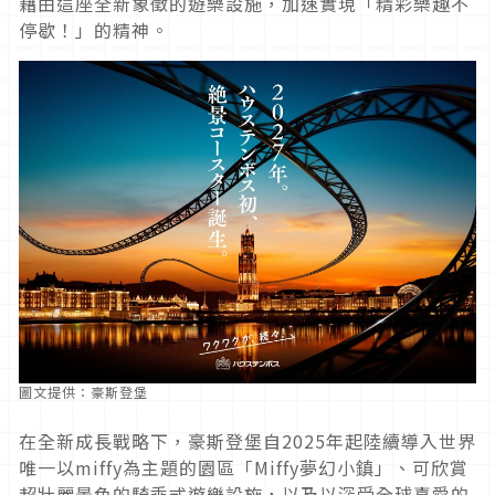
藉由這座全新象徵的遊樂設施，加速實現「精彩樂趣不
停歇！」的精神。
圖文提供：豪斯登堡
在全新成長戰略下，豪斯登堡自
2025
年起陸續導入世界
唯一以
miffy
為主題的園區「
Miffy
夢幻小鎮」、可欣賞
超壯麗景色的騎乘式遊樂設施，以及以深受全球喜愛的