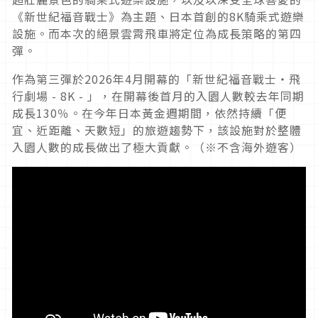
《新世紀福音戰士》為主題、日本首創的
8K
騎乘式遊樂
設施。而本次的絕景雲霄飛車將定位為成長策略的第四
彈。
作為第三彈於
2026
年
4
月開幕的「新世紀福音戰士‧飛
行劇場
- 8K -
」，在開幕後首月的入園人數較去年同期
成長
130
％。在今年日本黃金週期間，依然持續「便
宜、近距離、天數短」的旅遊趨勢下，該設施對於整體
入園人數的成長做出了極大貢獻。（
※
不含海外遊客）