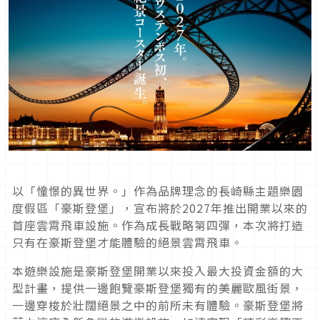
以「憧憬的異世界。」作為品牌理念的長崎縣主題樂園
度假區「豪斯登堡」，宣布將於
2027
年推出開業以來的
首座雲霄飛車設施。作為成長戰略第四彈，本次將打造
只有在豪斯登堡才能體驗的絕景雲霄飛車。
本遊樂設施是豪斯登堡開業以來投入最大投資金額的大
型計畫，提供一邊飽覽豪斯登堡獨有的美麗歐風街景，
一邊穿梭於壯闊絕景之中的前所未有體驗。豪斯登堡將