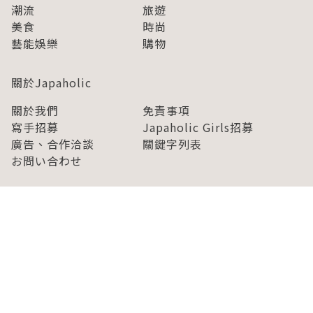
潮流
旅遊
美食
時尚
藝能娛樂
購物
關於Japaholic
關於我們
免責事項
寫手招募
Japaholic Girls招募
廣告、合作洽談
關鍵字列表
お問い合わせ
看看更多有關Japaholic！