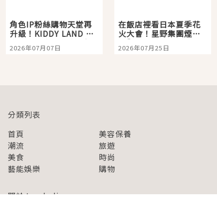
角色IP粉絲購物天堂再
在飯店裡看日本夏季花
升級！KIDDY LAND 原
火大會！星野集團煙火
宿店吉伊卡哇迎客，新
景觀飯店6選，讓你不用
2026年07月07日
2026年07月25日
開幕 OMOKADO 店3分
人擠人悠閒欣賞
即達
分類列表
首頁
美容保養
潮流
旅遊
美食
時尚
藝能娛樂
購物
關於Japaholic
關於我們
免責事項