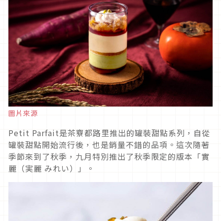
圖片來源
Petit Parfait是茶竂都路里推出的罐裝甜點系列，自從
罐裝甜點開始流行後，也是銷量不錯的品項。這次隨著
季節來到了秋季，九月特別推出了秋季限定的版本「實
麗（実麗 みれい）」。