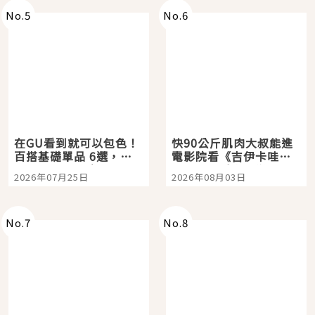
No.
5
No.
6
在GU看到就可以包色！
快90公斤肌肉大叔能進
百搭基礎單品 6選，閉
電影院看《吉伊卡哇》
眼全收也不心疼
嗎？日本重金屬樂團
2026年07月25日
2026年08月03日
「打首」會長與nagano
老師一同給出了答案
No.
7
No.
8