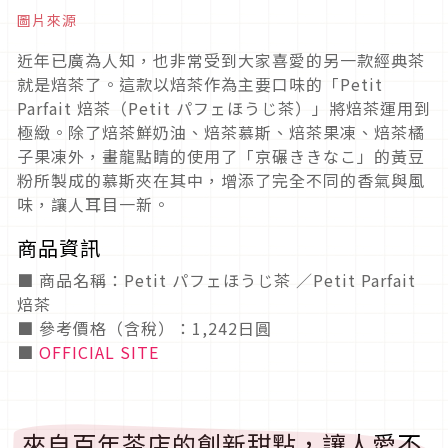
圖片來源
近年已廣為人知，也非常受到大家喜愛的另一款經典茶
就是焙茶了。這款以焙茶作為主要口味的「Petit
Parfait 焙茶（Petit パフェほうじ茶）」將焙茶運用到
極緻。除了焙茶鮮奶油、焙茶慕斯、焙茶果凍、焙茶橘
子果凍外，畫龍點睛的使用了「京碾ききなこ」的黃豆
粉所製成的慕斯夾在其中，增添了完全不同的香氣與風
味，讓人耳目一新。
商品資訊
■ 商品名稱：Petit パフェほうじ茶 ／Petit Parfait
焙茶
■ 參考價格（含稅）：1,242日圓
■
OFFICIAL SITE
來自百年茶店的創新甜點，讓人愛不