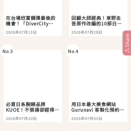
在台場欣賞鋼彈最後的
回顧大師經典！東野圭
機會！「DiverCity
吾原作改編的10部日本
Tokyo Plaza」搭船、
影視作品推薦
2026年07月13日
2026年07月28日
購物、美食及夜景，一
Share
次全體驗
No.
3
No.
4
必買日系腕錶品牌
用日本最大美食網站
KUOE！不張揚卻經得起
Gurunavi 客製化預約九
時間洗鍊的經典之作五
大都市餐廳，打造專屬
2026年07月20日
2026年07月03日
選
美食體驗！