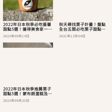
2022年日本秋季必吃番薯
秋天尋找栗子計畫！盤點
甜點5選！獲得美食家一致
全台五間必吃栗子甜點
肯定的台灣產番薯冰淇淋
店！
2022年09月14日
2021年12月04日
不吃不行
2022年日本秋季推薦栗子
甜點5選！蒙布朗蛋糕及聖
代 栗子控們就算體重飆升
2022年09月23日
也要吃