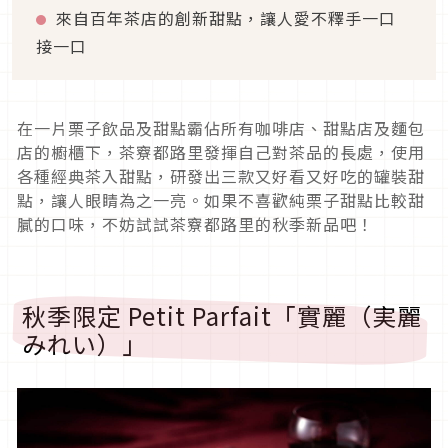
來自百年茶店的創新甜點，讓人愛不釋手一口
接一口
在一片栗子飲品及甜點霸佔所有咖啡店、甜點店及麵包
店的櫥櫃下，茶竂都路里發揮自己對茶品的長處，使用
各種經典茶入甜點，研發出三款又好看又好吃的罐裝甜
點，讓人眼睛為之一亮。如果不喜歡純栗子甜點比較甜
膩的口味，不妨試試茶竂都路里的秋季新品吧！
秋季限定 Petit Parfait「實麗（実麗
みれい）」