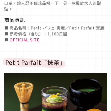
口感，讓人忍不住想品嚐一下，是一款屬於大人的甜
點。
商品資訊
■ 商品名稱：Petit パフェ 実麗／Petit Parfait 實麗
■ 參考價格（含稅）：1,188日圓
■
OFFICIAL SITE
Petit Parfait「抹茶」