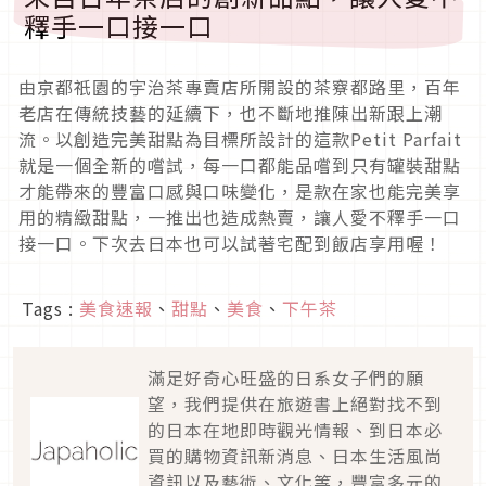
釋手一口接一口
由京都祇園的宇治茶專賣店所開設的茶竂都路里，百年
老店在傳統技藝的延續下，也不斷地推陳出新跟上潮
流。以創造完美甜點為目標所設計的這款Petit Parfait
就是一個全新的嚐試，每一口都能品嚐到只有罐裝甜點
才能帶來的豐富口感與口味變化，是款在家也能完美享
用的精緻甜點，一推出也造成熱賣，讓人愛不釋手一口
接一口。下次去日本也可以試著宅配到飯店享用喔！
Tags :
美食速報
、
甜點
、
美食
、
下午茶
滿足好奇心旺盛的日系女子們的願
望，我們提供在旅遊書上絕對找不到
的日本在地即時觀光情報、到日本必
買的購物資訊新消息、日本生活風尚
資訊以及藝術、文化等，豐富多元的