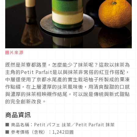
圖片來源
既然是茶竂都路里，怎麼能少了抹茶呢？這款以抹茶為
主角的Petit Parfait是以與抹茶非常搭的紅豆作搭配，
中層還使用了京都水尾產的實生栽培柚子所製成的果凍
作點綴，在上層濃厚的抺茶風味後，用清爽酸甜的口感
與濃厚的抹茶相映襯作結尾，可以說是傳統與新式甜點
的完全創新改良。
商品資訊
■ 商品名稱：Petit パフェ 抺茶／Petit Parfait 抹茶
■ 參考價格（含稅）：1,242日圓