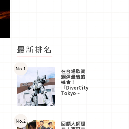
最新排名
No.
1
在台場欣賞
鋼彈最後的
機會！
「DiverCity
Tokyo
Plaza」搭
船、購物、
美食及夜
景，一次全
體驗
No.
2
回顧大師經
典！東野圭