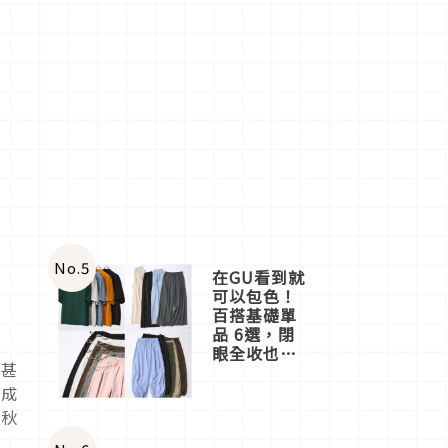
No.
5
在GU看到就
可以包色！
百搭基礎單
品 6選，閉
眼全收也不
，甚
心疼
而成
，秋