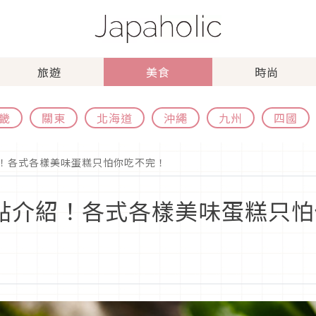
旅遊
美食
時尚
畿
關東
北海道
沖繩
九州
四國
紹！各式各樣美味蛋糕只怕你吃不完！
新甜點介紹！各式各樣美味蛋糕只