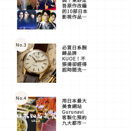
吾原作改編
的10部日本
影視作品推
薦
No.
3
必買日系腕
錶品牌
KUOE！不
張揚卻經得
起時間洗鍊
的經典之作
五選
No.
4
用日本最大
美食網站
Gurunavi
客製化預約
九大都市餐
廳，打造專