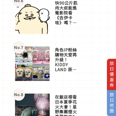
No.
6
快90公斤肌
肉大叔能進
電影院看
《吉伊卡
哇》嗎？日
本重金屬樂
團「打首」
會長與
nagano老師
一同給出了
No.
7
角色IP粉絲
答案
購物天堂再
升級！
旅日優惠券
KIDDY
LAND 原宿
店吉伊卡哇
迎客，新開
幕
OMOKADO
店3分即達
No.
8
旅日地圖
在飯店裡看
日本夏季花
火大會！星
野集團煙火