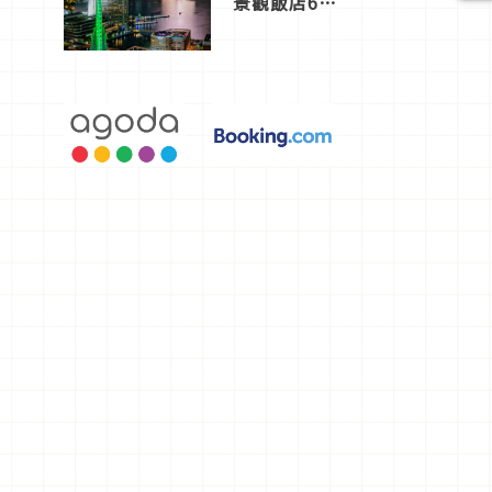
景觀飯店6
選，讓你不
用人擠人悠
閒欣賞