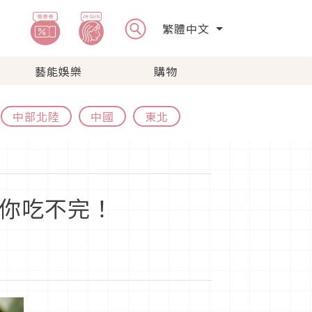
繁體中文
藝能娛樂
購物
中部北陸
中國
東北
怕你吃不完！