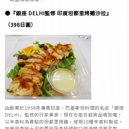
●『銀座 DELHI監修 印度坦都里烤雞沙拉』
（398日圓）
由創業於1956年專賣印度・巴基斯坦料理的名店「銀座
DELHI」監修的行家美食，現在也能在超商品嚐到囉！
以辛香料為賣點的坦都里烤雞，使用10種辛香料製成。
加進蒜香味十足的西班牙產蒜頭和口感滑順洋蔥泥製