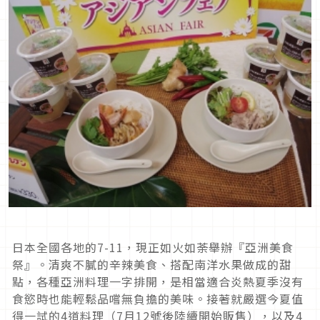
日本全國各地的7-11，現正如火如荼舉辦『亞洲美食
祭』。清爽不膩的辛辣美食、搭配南洋水果做成的甜
點，各種亞洲料理一字排開，是相當適合炎熱夏季沒有
食慾時也能輕鬆品嚐無負擔的美味。接著就嚴選今夏值
得一試的4道料理（7月12號後陸續開始販售），以及4