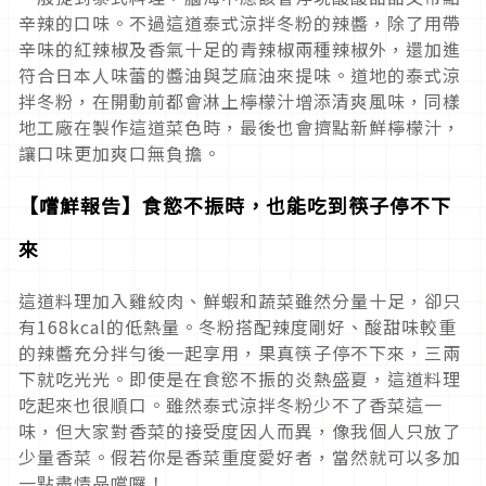
辛辣的口味。不過這道泰式涼拌冬粉的辣醬，除了用帶
辛味的紅辣椒及香氣十足的青辣椒兩種辣椒外，還加進
符合日本人味蕾的醬油與芝麻油來提味。道地的泰式涼
拌冬粉，在開動前都會淋上檸檬汁增添清爽風味，同樣
地工廠在製作這道菜色時，最後也會擠點新鮮檸檬汁，
讓口味更加爽口無負擔。
【嚐鮮報告】食慾不振時，也能吃到筷子停不下
來
這道料理加入雞絞肉、鮮蝦和蔬菜雖然分量十足，卻只
有168kcal的低熱量。冬粉搭配辣度剛好、酸甜味較重
的辣醬充分拌勻後一起享用，果真筷子停不下來，三兩
下就吃光光。即使是在食慾不振的炎熱盛夏，這道料理
吃起來也很順口。雖然泰式涼拌冬粉少不了香菜這一
味，但大家對香菜的接受度因人而異，像我個人只放了
少量香菜。假若你是香菜重度愛好者，當然就可以多加
一點盡情品嚐囉！