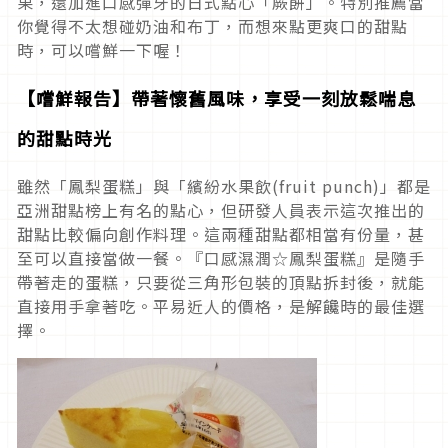
果，還加進口感彈牙的日式點心「蕨餅」。特別推薦當
你覺得不太想碰奶油和布丁，而想來點更爽口的甜點
時，可以嚐鮮一下喔！
【嚐鮮報告】帶著懷舊風味，享受一刻放鬆喘息
的甜點時光
雖然「鳳梨蛋糕」與「繽紛水果飲(fruit punch)」都是
亞洲甜點榜上有名的點心，但研發人員表示這次推出的
甜點比較偏向創作料理。這兩種甜點都相當有份量，甚
至可以直接當做一餐。『口感濕潤☆鳳梨蛋糕』是隨手
帶著走的蛋糕，只要從三角形包裝的頂點拆封後，就能
直接用手拿著吃。平易近人的價格，是解饞時的最佳選
擇。