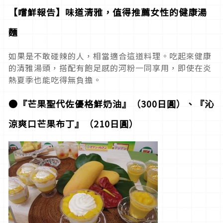
【嚐鮮報告】味道清雅，值得推薦女性的健康湯
麵
如果是不敢碰辣的人，相當適合這道料理。吃起來健康
的清雅湯頭，搭配有飽足感的河粉一同享用，即使在炎
熱夏季也能吃得無負擔。
●『芒果聖代佐優格鮮奶油』（300日圓）、『沁
涼爽口芒果布丁』（210日圓）