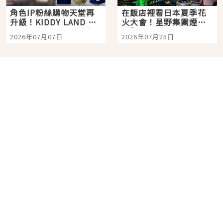
角色IP粉絲購物天堂再
在飯店裡看日本夏季花
升級！KIDDY LAND 原
火大會！星野集團煙火
宿店吉伊卡哇迎客，新
景觀飯店6選，讓你不用
2026年07月07日
2026年07月25日
開幕 OMOKADO 店3分
人擠人悠閒欣賞
即達
分類列表
首頁
美容保養
潮流
旅遊
美食
時尚
藝能娛樂
購物
關於Japaholic
關於我們
免責事項
寫手招募
Japaholic Girls招募