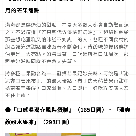
用的芒果甜點
滿滿都是鮮奶油的甜點，在夏天多數人都會自動敬而遠
之，不過這道『芒果聖代佐優格鮮奶油』，超級推薦給
那些想吃蛋糕又怕味道不夠爽口的人。各種不同食材的
組合讓這道甜點風味跟著不斷變化，帶酸味的優格鮮奶
油更是一大亮點。如果試著一口吃進所有口味層次，那
種美妙滋味同樣不會教人失望。
將多種芒果融合為一，發揮芒果絕妙美味，可說是『沁
涼爽口芒果布丁』的最大優點。布丁的天然芒果香甜中
還帶著芒果酸，口感滑順、入口即化，好吃程度讓人忍
不住上癮。
●『口感濕潤☆鳳梨蛋糕』（165日圓）、『清爽
繽紛水果凍』（298日圓）