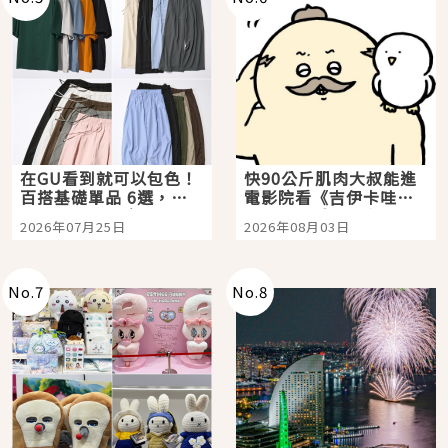
在GU看到就可以包色！
快90公斤肌肉大叔能進
百搭基礎單品 6選，閉
電影院看《吉伊卡哇》
眼全收也不心疼
嗎？日本重金屬樂團
2026年07月25日
2026年08月03日
「打首」會長與nagano
老師一同給出了答案
No.
7
No.
8