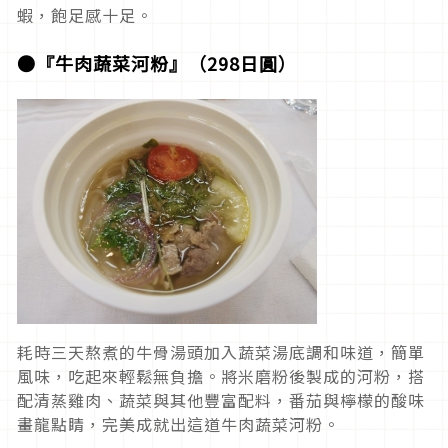
蝦，飽足感十足。
●『牛肉蔬菜河粉』（298日圓）
耗時三天熬煮的牛骨湯頭加入蔬菜湯底調和味道，簡單
風味，吃起來輕鬆無負擔。將米磨粉後製成的河粉，搭
配清蒸雞肉、蔬菜與其他豐富配料，番茄與檸檬的酸味
畫龍點睛，完美成就出這道牛肉蔬菜河粉。