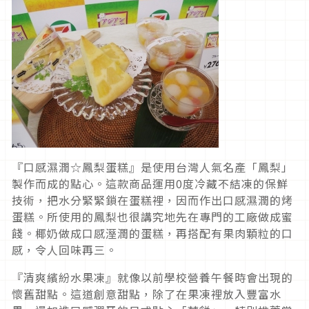
『口感濕潤☆鳳梨蛋糕』是使用台灣人氣名產「鳳梨」
製作而成的點心。這款商品運用0度冷藏不結凍的保鮮
技術，把水分緊緊鎖在蛋糕裡，因而作出口感濕潤的烤
蛋糕。所使用的鳳梨也很講究地先在專門的工廠做成蜜
餞。椰奶做成口感溼潤的蛋糕，再搭配有果肉顆粒的口
感，令人回味再三。
『清爽繽紛水果凍』就像以前學校營養午餐時會出現的
懷舊甜點。這道創意甜點，除了在果凍裡放入豐富水