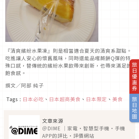
『清爽繽紛水果凍』則是相當適合夏天的清爽系甜點。
吃進讓人安心的懷舊風味，同時還能品嚐蕨餅Q彈的特
殊口感，替傳統的繽紛水果飲帶來創新，也帶來滿足的
旅日優惠券
飽食感。
撰文／阿部 純子
Tags :
日本必吃
、
日本超商美食
、
日本限定
、
美食
旅日地圖
文章來源
＠DIME ｜家電・智慧型手機・手機
APP的評比・評價網站