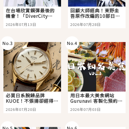
在台場欣賞鋼彈最後的
回顧大師經典！東野圭
機會！「DiverCity
吾原作改編的10部日本
Tokyo Plaza」搭船、
影視作品推薦
2026年07月13日
2026年07月28日
購物、美食及夜景，一
次全體驗
No.
3
No.
4
必買日系腕錶品牌
用日本最大美食網站
KUOE！不張揚卻經得起
Gurunavi 客製化預約九
時間洗鍊的經典之作五
大都市餐廳，打造專屬
2026年07月20日
2026年07月03日
選
美食體驗！
No.
5
No.
6