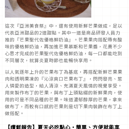
這次『亞洲美食祭』中，還有使用新鮮芒果做成，足以
代表亞洲甜品的2道甜點。其中一道是商品研發人員力
推的『芒果聖代佐優格鮮奶油』。芒果果肉搭配帶有酸
味的優格鮮奶油，再加進芒果慕斯和芒果醬，花費不少
心思才完成的芒果聖代佐優格鮮奶油，每一口都能吃到
不同層次，就算炎夏時節也能暢快享用。
以人氣逐年上升的芒果布丁為基底，再搭配新鮮芒果果
肉和透明果凍的『沁涼爽口芒果布丁』，閃閃發亮、惹
人憐愛的造型，給人清涼、充滿夏天風情的視覺享受。
用來製作布丁的芒果，與布丁上頭點綴的新鮮果肉，使
用的可是不同品種的芒果。味道濃郁醇厚的芒果，拿來
做布丁，而較有口感的芒果則是切下果肉裝飾在布丁上
做搭配。
【
嚐鮮報告】夏天必吃點心・簡單、方便就能享