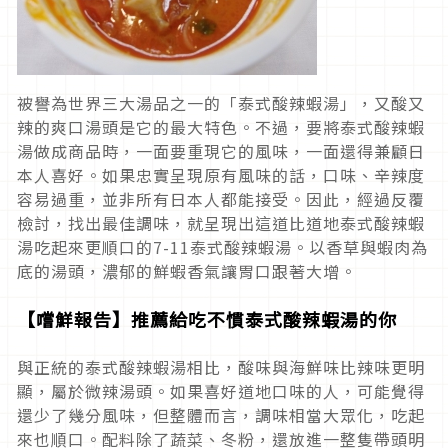
被譽為世界三大湯品之一的「泰式酸辣蝦湯」，又酸又
辣的爽口湯頭是它的最大特色。不過，要將泰式酸辣蝦
湯做成商品時，一面要重現它的風味，一面還得兼顧日
本人喜好。如果忠實呈現原有風味的話，口味、辛辣度
容易過重，並非所有日本人都能接受。因此，經過反覆
檢討，找出最佳調味，就呈現出這道比道地泰式酸辣蝦
湯吃起來更順口的7-11泰式酸辣蝦湯。以香草與蝦肉為
底的湯頭，濃郁的鮮蝦香氣讓胃口跟著大增。
【嚐鮮報告】推薦給吃不慣泰式酸辣蝦湯的你
與正統的泰式酸辣蝦湯相比，酸味與海鮮味比辣味更明
顯，屬於微辣湯頭。如果喜好道地口味的人，可能覺得
還少了幾分風味，但整體而言，調味相當大眾化，吃起
來也順口。配料除了蔬菜、冬粉，還放進一整隻帶頭明