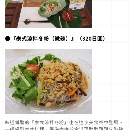
●『泰式涼拌冬粉（微辣）』（320日圓）
味道偏酸的「泰式涼拌冬粉」也在這次美食祭中登場。
一般提到泰式料理，腦海中應該會浮現酸酸甜甜又帶點