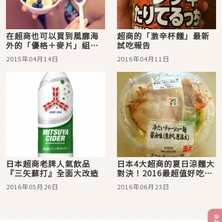
在超商也可以買到風靡海
超商的「激辛杯麵」最新
外的「優格＋麥片」組合
試吃報告
哦
2015年04月14日
2016年04月11日
日本超商老牌人氣飲品
日本4大超商的夏日涼麵大
『三矢蘇打』全面大改造
對決！2016最超值好吃的
到底是哪一款？
2016年05月26日
2016年06月23日