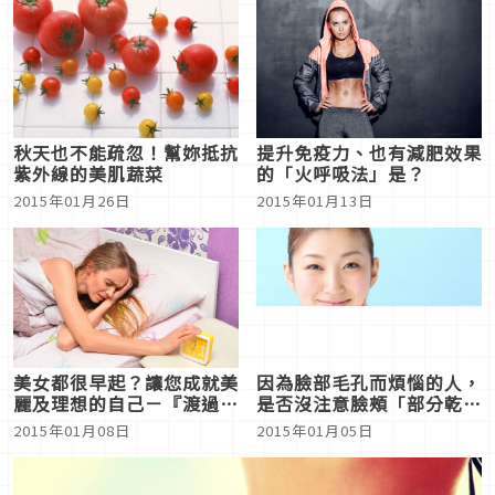
秋天也不能疏忽！幫妳抵抗
提升免疫力、也有減肥效果
紫外線的美肌蔬菜
的「火呼吸法」是？
2015年01月26日
2015年01月13日
美女都很早起？讓您成就美
因為臉部毛孔而煩惱的人，
麗及理想的自己－『渡過早
是否沒注意臉頰「部分乾
晨的好方法』
燥」!?
2015年01月08日
2015年01月05日