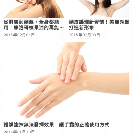
從肌膚到頭髮，全身都能
頭皮護理新習慣！美麗秀髮
用！摩洛哥榛果油的萬能美
打造新形象
容力
2015年02月04日
2015年02月03日
錯誤塗抹無法發揮效果 護手霜的正確使用方式
2015年01月30日