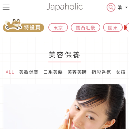
繁
東京
關西近畿
關東
美容保養
ALL
美妝保養
日系美髮
美容美體
指彩香氛
女孩