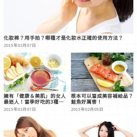
化妝棉？用手拍？哪種才是化妝水正確的使用方法？
2015年02月07日
擁有「健康＆美肌」的女人
根本可以當成美容補給品？
最迷人！當季好吃的3種
鮭魚好厲害！
「蔬菜」
2015年02月07日
2015年02月05日