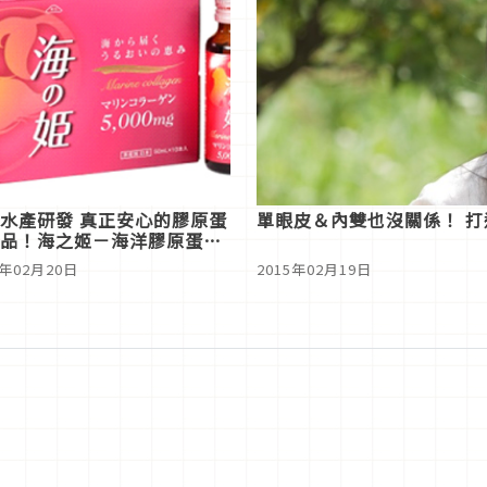
水產研發 真正安心的膠原蛋
單眼皮＆內雙也沒關係！ 
品！海之姬－海洋膠原蛋白
品
5年02月20日
2015年02月19日