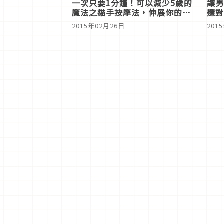
一次只要1分鐘！可以減少5歲的
讓男
魔法之貓手按摩法，伸展你的法
選對
令紋
2015年02月26日
201