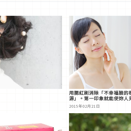
用腮紅刷消除「不幸福臉的
源」。第一印象就能使妳人
愛的祕密武器
2015年02月21日