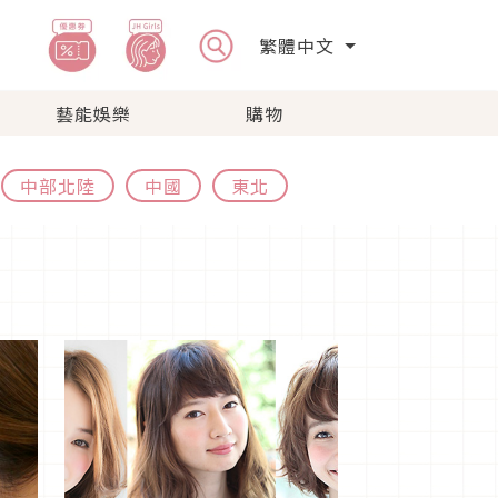
繁體中文
藝能娛樂
購物
中部北陸
中國
東北