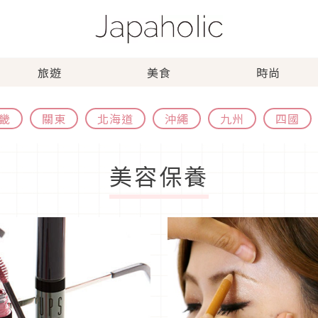
旅遊
美食
時尚
畿
關東
北海道
沖繩
九州
四國
美容保養