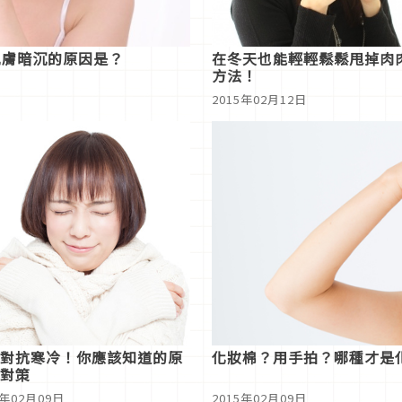
肌膚暗沉的原因是？
在冬天也能輕輕鬆鬆甩掉肉
方法！
2015年02月12日
對抗寒冷！你應該知道的原
化妝棉？用手拍？哪種才是
對策
5年02月09日
2015年02月09日