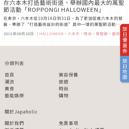
在六本木打造藝術街道、舉辦國內最大的萬聖
節活動「ROPPONGI HALLOWEEN」
在東京・六本木從10月16日到31日、為了更加促進六本木的發
展、舉辦了“打造藝術設計的街道”其中一環的萬聖節活動
旅日優惠券
「ROPPONGI HALLOWEEN」。也稱作“ロクハロ
2015年08月28日
｜
HALLOWEEN
、
六本木
、
時尚
、
萬聖節
、
藝術
(rokuharo)”的這活動、從去年開始、是由六本木商店街振興
公會和と港區所一起共同策劃、以六本木商店街店舗為中心、為
了加強地域...
旅日地圖
分類列表
首頁
美容保養
潮流
旅遊
美食
時尚
藝能娛樂
購物
關於Japaholic
關於我們
免責事項