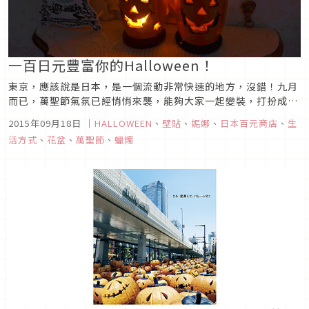
一百日元豐富你的Halloween！
東京，應該說是日本，是一個流動非常快速的地方，沒錯！九月
而已，萬聖節氣氛已經悄悄來襲，能夠大家一起變裝，打扮成自
己喜歡的人物，或是裝飾家中，讓家人朋友同歡，但是…每年的
2015年09月18日
｜
HALLOWEEN
、
壁貼
、
妮娜
、
日本百元商店
、
生
裝飾費可是一筆不小的支出！這時候，千萬不要錯過平民的好朋
活方式
、
花盆
、
萬聖節
、
蠟燭
友！百元商店！（台灣就是39元商店囉）日本人都怎麼裝飾？百
元店都有什麼？1....