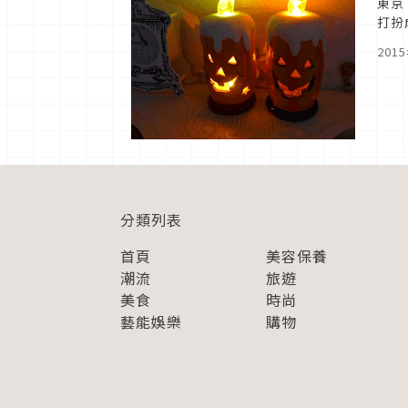
東京
打扮
要錯
201
分類列表
首頁
美容保養
潮流
旅遊
美食
時尚
藝能娛樂
購物