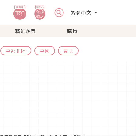
繁體中文
藝能娛樂
購物
中部北陸
中國
東北