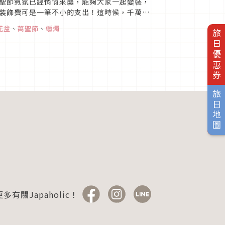
聖節氣氛已經悄悄來襲，能夠大家一起變裝，
裝飾費可是一筆不小的支出！這時候，千萬不
？百元店都有什麼？1....
花盆
、
萬聖節
、
蠟燭
旅日優惠券
旅日地圖
多有關Japaholic！