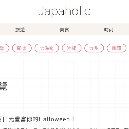
旅遊
美食
時尚
畿
關東
北海道
沖繩
九州
四國
覽
日元豐富你的Halloween！