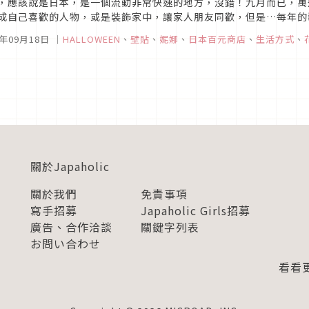
，應該說是日本，是一個流動非常快速的地方，沒錯！九月而已，萬
成自己喜歡的人物，或是裝飾家中，讓家人朋友同歡，但是…每年的
過平民的好朋友！百元商店！（台灣就是39元商店囉）日本人都怎麼裝飾
5年09月18日
｜
HALLOWEEN
、
壁貼
、
妮娜
、
日本百元商店
、
生活方式
、
關於Japaholic
關於我們
免責事項
寫手招募
Japaholic Girls招募
廣告、合作洽談
關鍵字列表
お問い合わせ
看看更