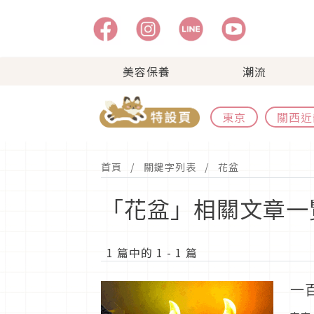
美容保養
潮流
東京
關西近
首頁
關鍵字列表
花盆
「花盆」相關文章一
1 篇中的 1 - 1 篇
一百