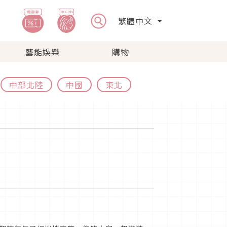
繁體中文
藝能娛樂
購物
中部北陸
中國
東北