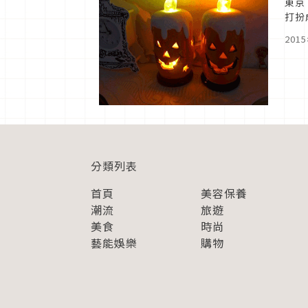
東京
打扮
要錯
201
分類列表
首頁
美容保養
潮流
旅遊
美食
時尚
藝能娛樂
購物