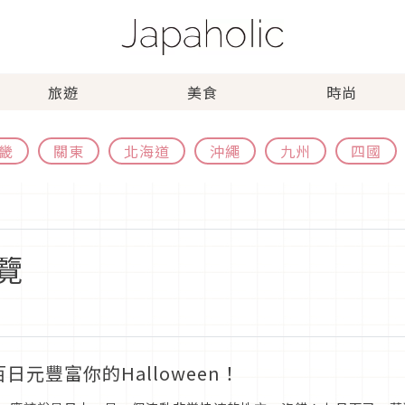
旅遊
美食
時尚
畿
關東
北海道
沖繩
九州
四國
覽
日元豐富你的Halloween！