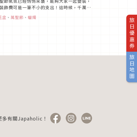
聖節氣氛已經悄悄來襲，能夠大家一起變裝，
裝飾費可是一筆不小的支出！這時候，千萬不
？百元店都有什麼？1....
花盆
、
萬聖節
、
蠟燭
旅日優惠券
旅日地圖
多有關Japaholic！