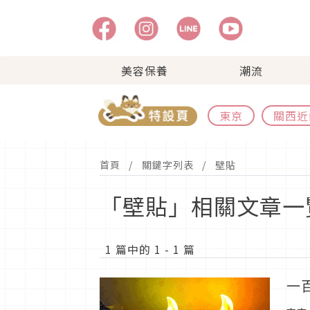
美容保養
潮流
東京
關西近
首頁
關鍵字列表
壁貼
「壁貼」相關文章一
1 篇中的 1 - 1 篇
一百