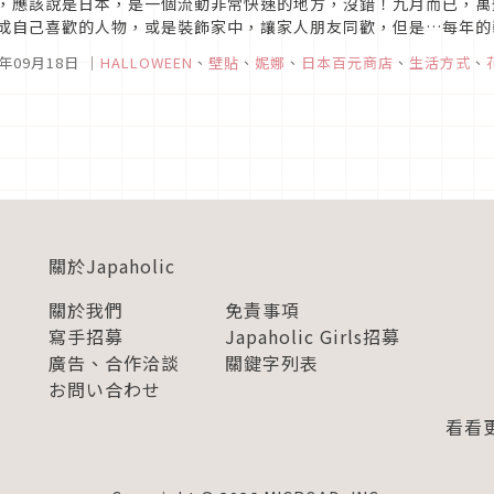
，應該說是日本，是一個流動非常快速的地方，沒錯！九月而已，萬
成自己喜歡的人物，或是裝飾家中，讓家人朋友同歡，但是…每年的
過平民的好朋友！百元商店！（台灣就是39元商店囉）日本人都怎麼裝飾
5年09月18日
｜
HALLOWEEN
、
壁貼
、
妮娜
、
日本百元商店
、
生活方式
、
關於Japaholic
關於我們
免責事項
寫手招募
Japaholic Girls招募
廣告、合作洽談
關鍵字列表
お問い合わせ
看看更