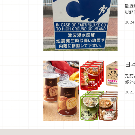
最近
災範
災害
202
日
先前
輕外
的糧
202