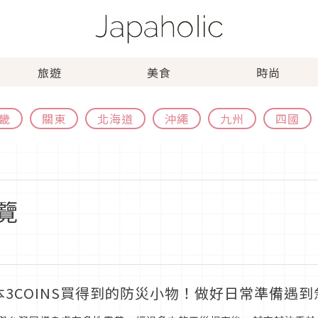
旅遊
美食
時尚
畿
關東
北海道
沖繩
九州
四國
覽
本3COINS買得到的防災小物！做好日常準備遇