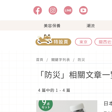
美容保養
潮流
東京
關西近
首頁
關鍵字列表
防災
「防災」相關文章一
4 篇中的 1 - 4 篇
日