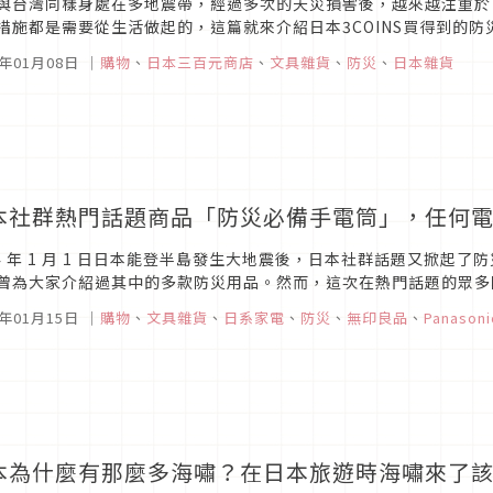
與台灣同樣身處在多地震帶，經過多次的天災損害後，越來越注重於
措施都是需要從生活做起的，這篇就來介紹日本3COINS買得到的
忙腳亂。
6年01月08日
｜
購物
、
日本三百元商店
、
文具雜貨
、
防災
、
日本雜貨
本社群熱門話題商品「防災必備手電筒」，任何
24 年 1 月 1 日日本能登半島發生大地震後，日本社群話題又掀起了防
曾為大家介紹過其中的多款防災用品。然而，這次在熱門話題的眾多
，許多人也表示非常想購入，快來看看有何吸引人之處吧！
4年01月15日
｜
購物
、
文具雜貨
、
日系家電
、
防災
、
無印良品
、
Panasoni
本為什麼有那麼多海嘯？在日本旅遊時海嘯來了