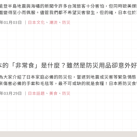
能登半島地震與海嘯的新聞令許多台灣旅客十分害怕，但同時歐美媒
圍變得至小而佩服。儘管我們都不希望災害發生，但的確，日本位於
，尤其是令人觸目驚心的海嘯。事實上，英文中的「Tsunami」一詞
4年01月03日
｜
日本文化
、
潮流
、
防災
本的「非常食」是什麼？雖然是防災用品卻意外
為大家介紹了日本家庭必備的防災包，當遇到地震或災害等緊急情態
來傷害必備的手套和毛毯等，最不可或缺的就是食糧！日本將防災食
食，基本會準備包含水、即食米、調理包、罐頭及巧克力等，不過也有
1年03月29日
｜
日本話題
、
美食
、
防災