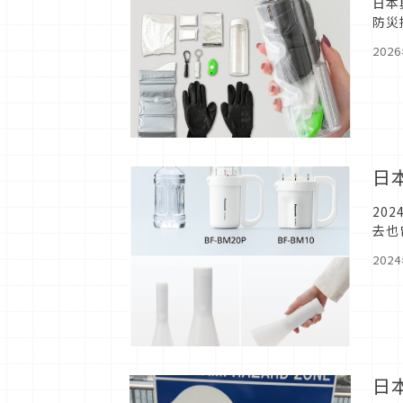
日本
防災
會手
202
日
20
去也
注意
202
日