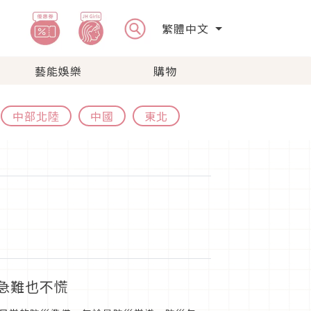
繁體中文
藝能娛樂
購物
中部北陸
中國
東北
到急難也不慌