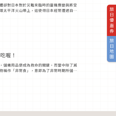
體卻對日本對於災難來臨時的靈機應變與將受
旅日優惠券
環太平洋火山帶上，這使得日本經常遭遇自然
就是直接來自日文「津波...
旅日地圖
好吃喔！
，儲備用品便成為救命的關鍵，而當中除了減
物稱作「非常食」，意即為了非常時期所儲存
人擔心防災食物不夠美味，這...