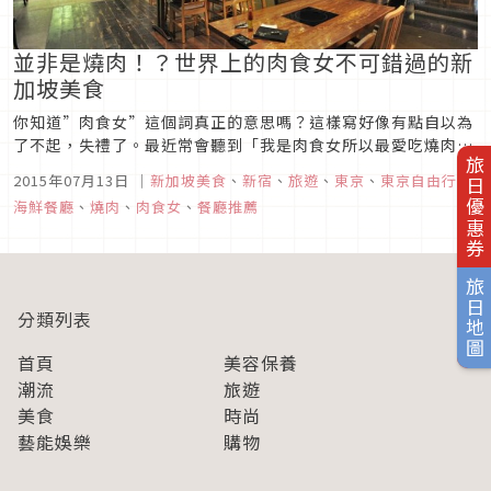
並非是燒肉！？世界上的肉食女不可錯過的新
加坡美食
你知道”肉食女”這個詞真正的意思嗎？這樣寫好像有點自以為
了不起，失禮了。最近常會聽到「我是肉食女所以最愛吃燒肉了
旅日優惠券
～」這種少根筋（沒禮貌！）的發言。今天就是要告訴大家，這
2015年07月13日
｜
新加坡美食
、
新宿
、
旅遊
、
東京
、
東京自由行
、
句話可是會被其他國家的肉食女恥笑的！■世界各國美女的戀愛
海鮮餐廳
、
燒肉
、
肉食女
、
餐廳推薦
觀出國旅行的時候可以一窺外國女性的戀愛觀。但如果是跟團、
去的又是只有日本人的...
旅日地圖
分類列表
首頁
美容保養
潮流
旅遊
美食
時尚
藝能娛樂
購物