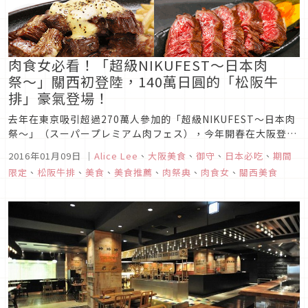
肉食女必看！「超級NIKUFEST〜日本肉
祭〜」關西初登陸，140萬日圓的「松阪牛
排」豪氣登場！
去年在東京吸引超過270萬人參加的「超級NIKUFEST〜日本肉
祭〜」（スーパープレミアム肉フェス），今年開春在大阪登
場，活動第一天等候入場的排隊人潮就繞了大阪巨蛋半圈！現在
2016年01月09日
｜
Alice Lee
、
大阪美食
、
御守
、
日本必吃
、
期間
跟著小編一起看看大人氣的秘密在哪邊吧！
限定
、
松阪牛排
、
美食
、
美食推薦
、
肉祭典
、
肉食女
、
關西美食