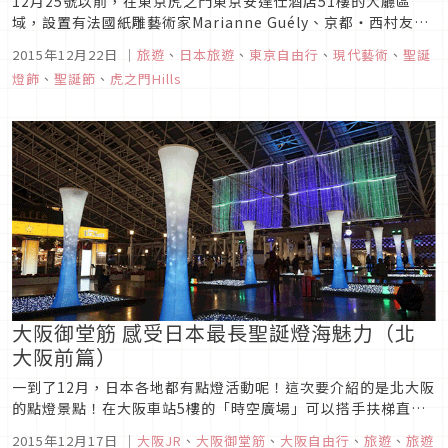
12月25號以前，在東京虎之門東京安達仕酒店51樓的大廳區
域，設置有法國紙雕藝術家Marianne Guély、京都・西村友禪
雕刻店雕刻師傅・西村武志、株式會社竹尾的FINE PAPER聯合
2015年12月22日
｜
旅遊
、
日本旅遊
、
東京自由行
、
現代藝術
、
聖誕
製作而成的世界唯一的聖誕樹。
燈飾
、
聖誕節
、
虎之門Hills
大阪御堂筋 感受日本最長聖誕燈海魅力（北
大阪前篇）
一到了12月，日本各地都有點燈活動呢！這次要介紹的是北大阪
的點燈景點！在大阪車站5樓的「時空廣場」可以搭手扶梯直達
Osaka Station City北館11樓的「風之廣場」，可以一覽梅田
2015年12月17日
｜
大阪JR
、
大阪御堂筋
、
大阪自由行
、
旅遊
、
旅遊