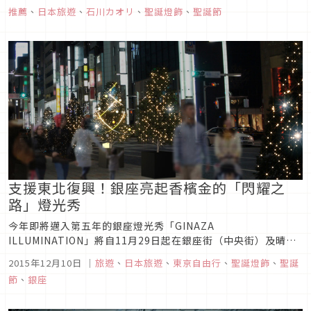
的夜景呢！
推薦
、
日本旅遊
、
石川カオリ
、
聖誕燈飾
、
聖誕節
支援東北復興！銀座亮起香檳金的「閃耀之
路」燈光秀
今年即將邁入第五年的銀座燈光秀「GINAZA
ILLUMINATION」將自11月29日起在銀座街（中央街）及晴海
街展開。「GINAZA ILLUMINATION」旨在替東北復興祝福應
2015年12月10日
｜
旅遊
、
日本旅遊
、
東京自由行
、
聖誕燈飾
、
聖誕
援，活動以「閃耀之路2015～讓樹木牽起未來～」為題，除了
節
、
銀座
銀座街1丁目到8丁目既有的109棵東北紅豆杉，也從東北等地...