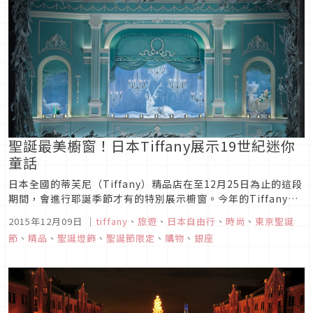
聖誕最美櫥窗！日本Tiffany展示19世紀迷你
童話
日本全國的蒂芙尼（Tiffany）精品店在至12月25日為止的這段
期間，會進行耶誕季節才有的特別展示櫥窗。今年的Tiffany的
耶誕展示櫥窗，靈感是來自19世紀的迷你劇院。設置著飾有輝煌
2015年12月09日
｜
tiffany
、
旅遊
、
日本自由行
、
時尚
、
東京聖誕
裝飾的鏡框式舞台（將劇院的舞台與觀眾席區隔開來的鏡框狀的
節
、
精品
、
聖誕燈飾
、
聖誕節限定
、
購物
、
銀座
牆壁），完成了童話般的空間。