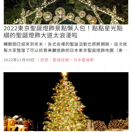
2022東京聖誕燈飾景點懶人包！點點星光點
綴的聖誕燈飾大道太浪漫啦
轉眼間已經來到年末，各式各樣的聖誕活動也即將開跑，這次就
幫大家整理了可以欣賞美麗燈飾的日本東京聖誕燈飾地圖（東京
人氣イルミネーション），讓大家能夠出門去過節感受聖誕氣
2022年11月09日
｜
旅遊
、
聖誕燈飾
、
日本聖誕節
氛！