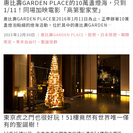
惠比壽GARDEN PLACE的10萬盞燈海，只到
1/11！同場加映電影「高第聖家堂」
惠比壽GARDEN PLACE至2016年1月11日為止，正舉辦著10萬
盞燈泡點綴的燈海活動。位於其中的惠比壽GARDEN
CINEMA，自12月12日起，也上映了電影『高第聖家堂（創造と
2015年12月30日
｜
惠比壽GARDEN PLACE
、
旅遊
、
日本旅遊
、
期間
神秘のサグラダ・ファミリア）』。
限定
、
東京自由行
、
聖誕燈飾
東京虎之門也很好玩！51樓竟然有世界唯一僅
有的聖誕樹！