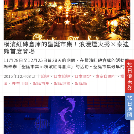
橫濱紅磚倉庫的聖誕市集！浪漫煙火秀×泰迪
熊首度登場
11月28日至12月25日這28天的期間，在橫濱紅磚倉庫的活動廣
旅日優惠券
場舉辦「聖誕市集in橫濱紅磚倉庫」的活動。聖誕市集最早的起
源為1393年在德國的法蘭克福，為了在「降臨節」這一段等待
2015年12月03日
｜
旅遊
、
日本旅遊
、
日本限定
、
東京自由行
、
橫
聖誕節到來的期間，享受準備度過聖誕節的樂趣而展開的市集。
濱
、
神奈川縣
、
聖誕市集
、
聖誕燈飾
、
聖誕節
「聖誕市集in橫濱紅磚倉庫」的活動會場橫濱紅磚倉庫，因為其
德國的...
旅日地圖