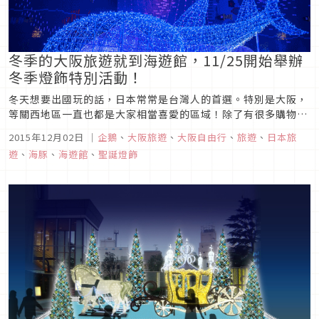
冬季的大阪旅遊就到海遊館，11/25開始舉辦
冬季燈飾特別活動！
冬天想要出國玩的話，日本常常是台灣人的首選。特別是大阪，
等關西地區一直也都是大家相當喜愛的區域！除了有很多購物好
去處，也有環球影城、海遊館等，適合全家人一起去的景點唷。
2015年12月02日
｜
企鵝
、
大阪旅遊
、
大阪自由行
、
旅遊
、
日本旅
之前介紹過大阪海遊館裡面的必看景點，其實冬季的海遊館也是
遊
、
海豚
、
海遊館
、
聖誕燈飾
相當有看頭喲！以下就為大家介紹這次適逢大阪海遊館25週年的
一些盛大的慶祝活動...