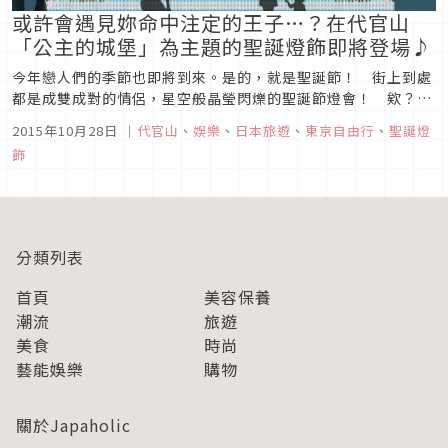
或許會遇見妳命中注定的王子…？在代官山
「公主的城堡」為主題的聖誕燈飾即將登場♪
今年戀人們的季節也即將到來。是的，就是聖誕節！ 街上到處
都是成雙成對的情侶，星空般晶瑩閃爍的聖誕節燈會！ 欸？等
等……聖誕節即將馬不停蹄到來！ 是的，是聖誕節（傻眼）。
2015年10月28日
｜
代官山
、
娛樂
、
日本旅遊
、
東京自由行
、
聖誕燈
唉～沒男朋友的輕熟女們，或許也可以硬著頭皮出席類似的活
飾
動。或許會和王子般的異性相遇……誰知道呢？。【在代官山體
驗化身為公主的氣氛～！...
分類列表
首頁
美容保養
潮流
旅遊
美食
時尚
藝能娛樂
購物
關於Japaholic