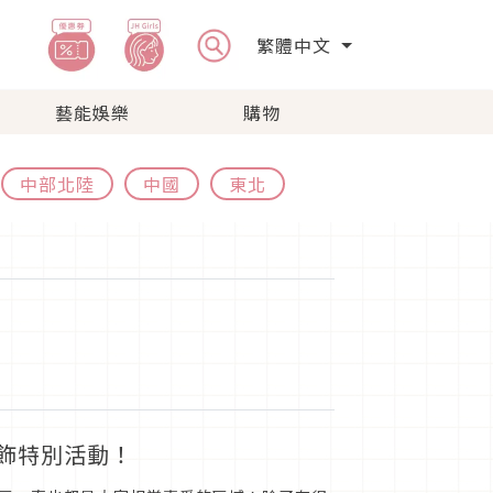
繁體中文
藝能娛樂
購物
中部北陸
中國
東北
燈飾特別活動！