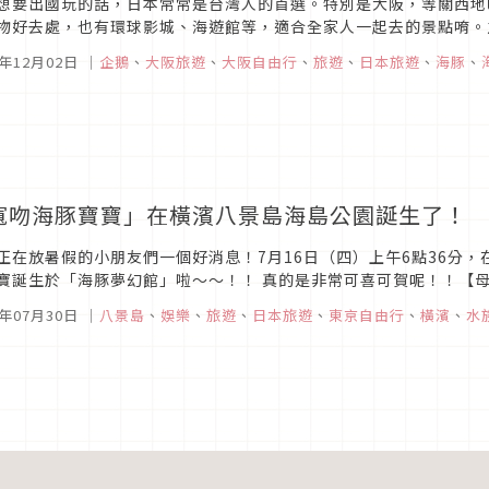
想要出國玩的話，日本常常是台灣人的首選。特別是大阪，等關西地
物好去處，也有環球影城、海遊館等，適合全家人一起去的景點唷。
的海遊館也是相當有看頭喲！以下就為大家介紹這次適逢大阪海遊館25
5年12月02日
｜
企鵝
、
大阪旅遊
、
大阪自由行
、
旅遊
、
日本旅遊
、
海豚
、
寬吻海豚寶寶」在橫濱八景島海島公園誕生了！
正在放暑假的小朋友們一個好消息！7月16日（四）上午6點36分
寶誕生於「海豚夢幻館」啦～～！！ 真的是非常可喜可賀呢！！【母海
Rig所孕育出來的小海豚，已經可以很有精神的貼著媽媽游泳了。這次是
5年07月30日
｜
八景島
、
娛樂
、
旅遊
、
日本旅遊
、
東京自由行
、
橫濱
、
水