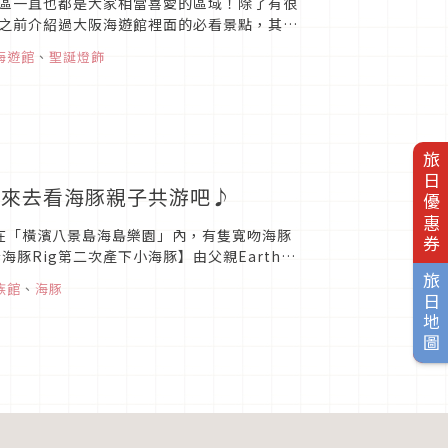
區一直也都是大家相當喜愛的區域！除了有很
之前介紹過大阪海遊館裡面的必看景點，其實
週年的一些盛大的慶祝活動...
海遊館
、
聖誕燈飾
旅日優惠券
 來去看海豚親子共游吧♪
，在「橫濱八景島海島樂園」內，有隻寬吻海豚
豚Rig第二次產下小海豚】由父親Earth和
海豚媽媽R...
旅日地圖
族館
、
海豚