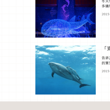
冬天
多購
冬季
201
「
告訴
的寶
母親
201