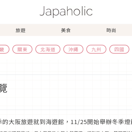
旅遊
美食
時尚
畿
關東
北海道
沖繩
九州
四國
覽
季的大阪旅遊就到海遊館，11/25開始舉辦冬季