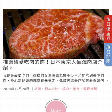
(切碎)----2顆白芝麻----2小匙【作方】1. 將牛肉浸泡在日式烤
肉醬...
旅日優惠券
旅日地圖
推薦給愛吃肉的妳！日本東京人氣燒肉店介
紹。
我還是最愛吃肉！這樣的女生應該為數不少。若能吃到美味的
肉，身心都能變的非常有元氣呢。偶爾去這些店試吃看看如何？
明天又可以充滿活力地過一天了。
2014年12月20日
｜
旅遊
、
日本必吃
、
燒肉
、
美食
、
餐廳推薦
More