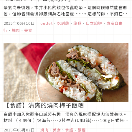
景氣尚未復甦，市井小民的錢包依舊吃緊。這個時候雖然能省則
省，但節省到最後卻感到莫名地空虛……。這樣的你，不如在6
月20日到三井OUTLET PARK吃個痛快！ 為慶祝開店20周年，
2015年06月10日
｜
outlet
、
吃到飽
、
旅遊
、
日本旅遊
、
東京自由
從4月到6月的每月20日在各分店推出20円料理任君挑選！【人
行
、
燒肉
、
美食
氣餐點通通20円】三井OUTLET PARK為迎接20周年於...
【食譜】清爽的燒肉梅子飯糰
白飯中加入紫蘇梅口感超有趣，清爽的風味搭配燒肉無敵美味。
材料 （ 4 個份 ）烤海苔----2片牛肉(切肉絲)----100g日式烤肉
醬----1大匙紅葉生菜(大)----2片<梅子飯>白飯----240g紫蘇梅
2015年06月03日
｜
燒肉
、
美食
、
食譜
、
飯糰