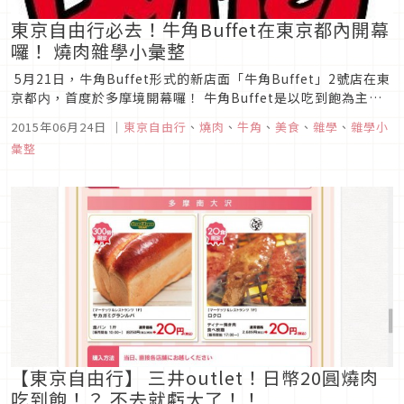
東京自由行必去！牛角Buffet在東京都內開幕
囉！ 燒肉雜學小彙整
5月21日，牛角Buffet形式的新店面「牛角Buffet」2號店在東
京都内，首度於多摩境開幕囉！ 牛角Buffet是以吃到飽為主要
取向，以Buffet的形式可以取用罐裝沙拉吧還有飲料吧等等的新
2015年06月24日
｜
東京自由行
、
燒肉
、
牛角
、
美食
、
雜學
、
雜學小
穎戶外型新店面。去年4月，在千葉縣富里市開了1號店，現在的
彙整
多摩境店是2號店。在多摩境...
【東京自由行】 三井outlet！日幣20圓燒肉
吃到飽！？ 不去就虧大了！！