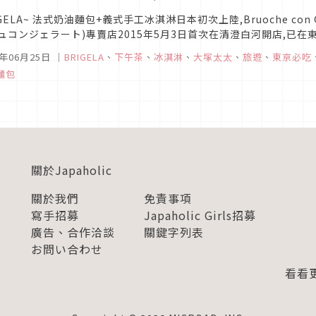
IGELA~ 法式奶油麵包+義式手工冰淇淋日本初次上陸,Bruoche co
ュコンジェラート)專賣店2015年5月3日首次在清澄白河開店,已在
奶完全取代水做成的法式奶油麵包Brioche ブ...
5年06月25日
｜
BRIGELA
、
下午茶
、
冰淇淋
、
大塚太太
、
旅遊
、
東京必吃
麵包
關於Japaholic
關於我們
免責事項
寫手招募
Japaholic Girls招募
廣告、合作洽談
關鍵字列表
お問い合わせ
看看更