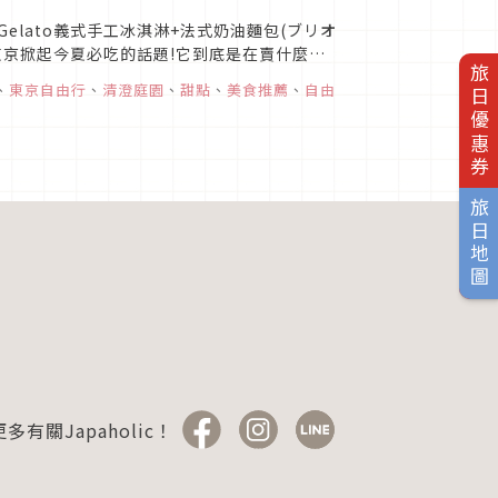
n Gelato義式手工冰淇淋+法式奶油麵包(ブリオ
東京掀起今夏必吃的話題!它到底是在賣什麼呢?
旅日優惠券
、
東京自由行
、
清澄庭園
、
甜點
、
美食推薦
、
自由
旅日地圖
多有關Japaholic！