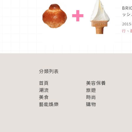
BR
ッシ
用牛
201
行
、
分類列表
首頁
美容保養
潮流
旅遊
美食
時尚
藝能娛樂
購物