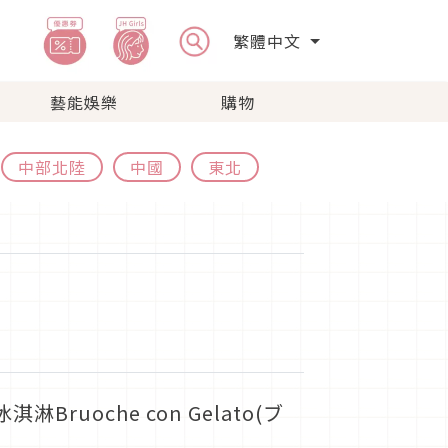
繁體中文
藝能娛樂
購物
中部北陸
中國
東北
uoche con Gelato(ブ