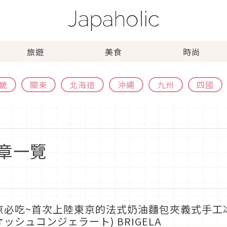
旅遊
美食
時尚
畿
關東
北海道
沖繩
九州
四國
章一覽
必吃~首次上陸東京的法式奶油麵包夾義式手工冰淇淋Br
ッシュコンジェラート) BRIGELA