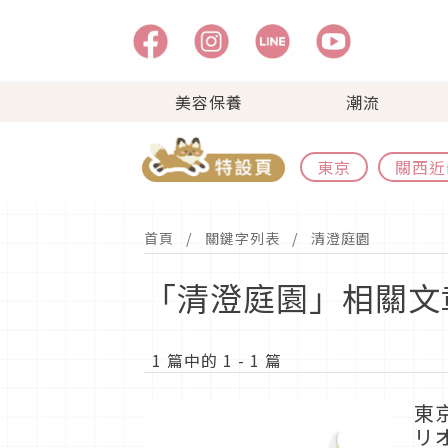
美容保養
潮流
東京
關西近
首頁
關鍵字列表
清澄庭園
「清澄庭園」相關文
1 篇中的 1 - 1 篇
東京
リオ