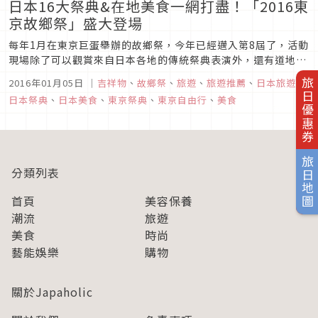
日本16大祭典&在地美食一網打盡！「2016東
京故鄉祭」盛大登場
每年1月在東京巨蛋舉辦的故鄉祭，今年已經邁入第8屆了，活動
現場除了可以觀賞來自日本各地的傳統祭典表演外，還有道地的
故鄉美食可以品嚐，去年就吸引了超過40萬人到場參觀。
2016年01月05日
｜
吉祥物
、
故鄉祭
、
旅遊
、
旅遊推薦
、
日本旅遊
、
旅日優惠券
日本祭典
、
日本美食
、
東京祭典
、
東京自由行
、
美食
旅日地圖
分類列表
首頁
美容保養
潮流
旅遊
美食
時尚
藝能娛樂
購物
關於Japaholic