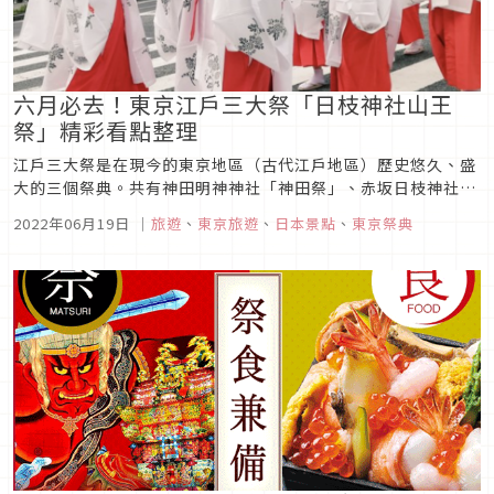
六月必去！東京江戶三大祭「日枝神社山王
祭」精彩看點整理
江戶三大祭是在現今的東京地區（古代江戶地區）歷史悠久、盛
大的三個祭典。共有神田明神神社「神田祭」、赤坂日枝神社
「山王祭」與富岡八幡宮的「深川八幡祭」。
2022年06月19日
｜
旅遊
、
東京旅遊
、
日本景點
、
東京祭典