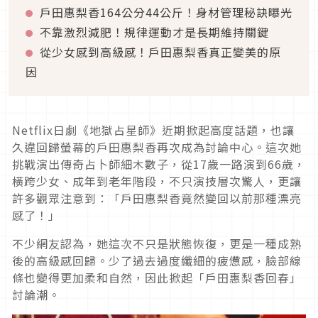
戶田惠梨香164公分44公斤！身材管理秘訣曝光
不靠激烈減肥！規律運動才是長期維持關鍵
從少女感到高級感！戶田惠梨香真正變美的原
因
Netflix日劇《地獄占星師》近期掀起高度話題，也讓
久違回歸螢幕的戶田惠梨香再次成為討論中心。這次她
挑戰演出傳奇占卜師細木數子，從17歲一路演到66歲，
橫跨少女、成年到老年階段，不只演技層次驚人，更讓
許多觀眾注意到：「戶田惠梨香竟然變回以前那種漂亮
感了！」
不少網友認為，她這次不只是狀態恢復，更是一種成熟
後的高級感回歸。少了過去過度纖細的疲憊感，臉部線
條也變得更加柔和自然，因此掀起「戶田惠梨香回春」
討論潮。