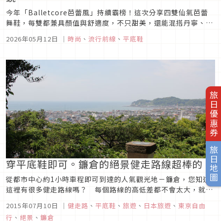
今年「Balletcore芭蕾風」持續霸榜！這次分享四雙仙氣芭蕾
舞鞋，每雙都兼具顏值與舒適度，不只甜美，還能混搭丹寧、寬
褲與西裝造型，輕鬆穿出日韓女生最愛的輕盈時髦感，根本是今
2026年05月12日
｜
時尚
、
流行前線
、
平底鞋
夏最勸敗鞋款清單。
旅日優惠券
旅日地圖
穿平底鞋即可。鐮倉的絕景健走路線超棒的
從都市中心約1小時車程即可到達的人氣觀光地－鐮倉，您知道
這裡有很多健走路線嗎？ 每個路線的高低差都不會太大，就算
是初學者也很OK。沿著路線眺望海景，觀賞景點也很多。健走
2015年07月10日
｜
健走路
、
平底鞋
、
旅遊
、
日本旅遊
、
東京自由
後順便觀光鐮倉的景點也很有魅力。本篇文章要介紹小編推薦的
行
、
絕景
、
鐮倉
3個路線。■離鐮倉車站超近。短距離、可以逛到歷史景點的