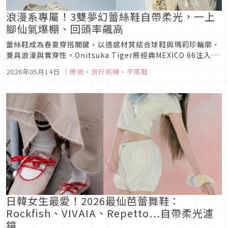
浪漫系專屬！3雙夢幻蕾絲鞋自帶柔光，一上
腳仙氣爆棚、回頭率飆高
蕾絲鞋成為春夏穿搭關鍵，以透感材質結合球鞋與瑪莉珍輪廓，
兼具浪漫與實穿性。Onitsuka Tiger將經典MEXICO 66注入蕾
絲織紋與層次細節，打造低調時髦感；VIVAIA則以刺繡花卉與輕
2026年05月14日
｜
時尚
、
流行前線
、
平底鞋
盈結構呈現仙氣氛圍，同時保有舒適腳感。
日韓女生最愛！2026最仙芭蕾舞鞋：
Rockfish、VIVAIA、Repetto…自帶柔光濾
鏡