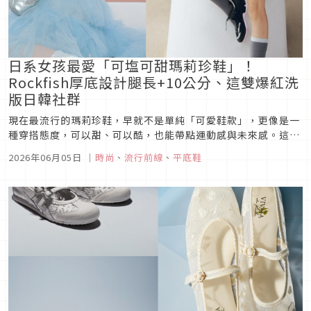
日系女孩最愛「可塩可甜瑪莉珍鞋」！
Rockfish厚底設計腿長+10公分、這雙爆紅洗
版日韓社群
現在最流行的瑪莉珍鞋，早就不是單純「可愛鞋款」，更像是一
種穿搭態度，可以甜、可以酷，也能帶點運動感與未來感。這次
分享四款完全就是「套上就好看」的終極解答。
2026年06月05日
｜
時尚
、
流行前線
、
平底鞋