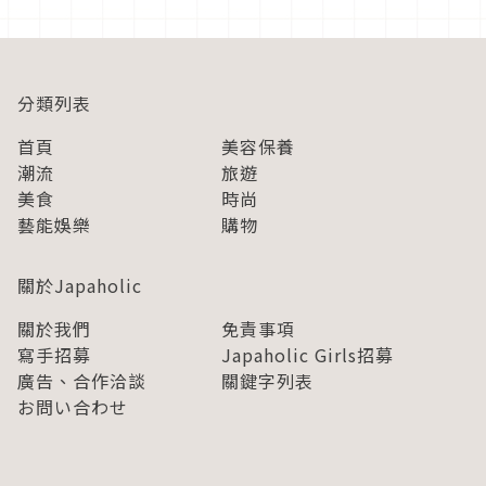
「祇園山健走路線」祇園...
分類列表
首頁
美容保養
潮流
旅遊
美食
時尚
藝能娛樂
購物
關於Japaholic
關於我們
免責事項
寫手招募
Japaholic Girls招募
廣告、合作洽談
關鍵字列表
お問い合わせ