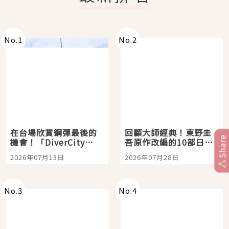
No.
1
No.
2
在台場欣賞鋼彈最後的
回顧大師經典！東野圭
Share
機會！「DiverCity
吾原作改編的10部日本
Tokyo Plaza」搭船、
影視作品推薦
2026年07月13日
2026年07月28日
購物、美食及夜景，一
次全體驗
No.
3
No.
4