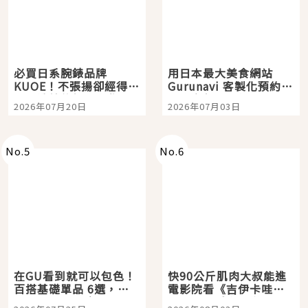
必買日系腕錶品牌
用日本最大美食網站
KUOE！不張揚卻經得起
Gurunavi 客製化預約九
時間洗鍊的經典之作五
大都市餐廳，打造專屬
2026年07月20日
2026年07月03日
選
美食體驗！
No.
5
No.
6
在GU看到就可以包色！
快90公斤肌肉大叔能進
百搭基礎單品 6選，閉
電影院看《吉伊卡哇》
眼全收也不心疼
嗎？日本重金屬樂團