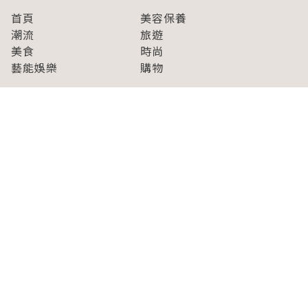
首頁
美容保養
潮流
旅遊
美食
時尚
藝能娛樂
購物
關於Japaholic
關於我們
免責事項
寫手招募
Japaholic Girls招募
廣告、合作洽談
關鍵字列表
お問い合わせ