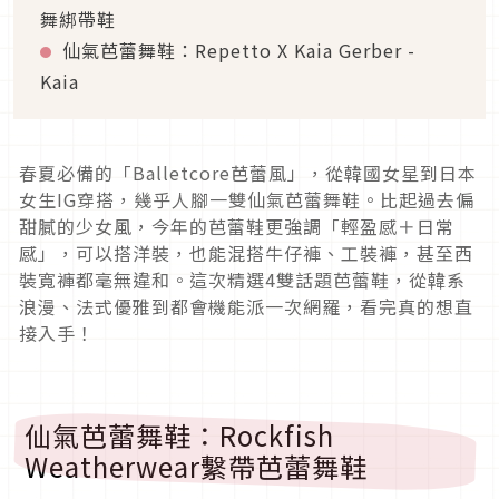
舞綁帶鞋
仙氣芭蕾舞鞋：Repetto X Kaia Gerber -
Kaia
春夏必備的「Balletcore芭蕾風」，從韓國女星到日本
女生IG穿搭，幾乎人腳一雙仙氣芭蕾舞鞋。比起過去偏
甜膩的少女風，今年的芭蕾鞋更強調「輕盈感＋日常
感」，可以搭洋裝，也能混搭牛仔褲、工裝褲，甚至西
裝寬褲都毫無違和。這次精選4雙話題芭蕾鞋，從韓系
浪漫、法式優雅到都會機能派一次網羅，看完真的想直
接入手！
仙氣芭蕾舞鞋：Rockfish
Weatherwear繫帶芭蕾舞鞋