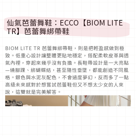
仙氣芭蕾舞鞋：ECCO【BIOM LITE
TR】芭蕾舞綁帶鞋
BIOM LITE TR 芭蕾舞綁帶鞋，則是把輕盈感做到極
致。低重心設計讓整體更貼地穩定，搭配柔軟皮革與透
氣內裡，穿起來幾乎沒有負擔。長鞋帶設計是一大亮點
—繞腳踝、綁蝴蝶結，甚至隨性垂墜，都能創造不同風
格。銀色與水泥灰配色，不會過度夢幻，反而多了一點
高級未來感對於想嘗試芭蕾鞋但又不想太少女的人來
說，這雙就是完美解答。