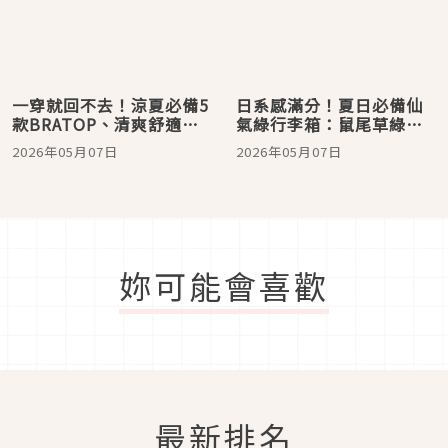
一穿就回不去！涼夏必備5
日系感滿分！夏日必備仙
款BRATOP、清爽舒適百
氣綠行李箱：鼠尾草綠、
搭，單穿也時髦
百里香綠…顏值太夢幻
2026年05月07日
2026年05月07日
妳可能會喜歡
最新排名