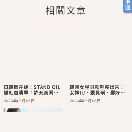
相關文章
日韓都在搶！STAND OIL
韓國女星同款鞋搜出來！
爆紅包清單：許允真同款
女神IU、張員瑛、鄭好
賣到缺貨、這顆限量回歸
娟…這雙鞋讓腿長直接
2026年05月05日
2026年05月06日
必搶
+10公分