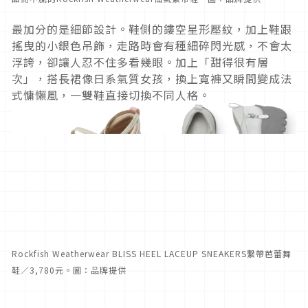
最加分的是細節設計。鞋側的鏤空星形壓紋，加上鞋跟
搖曳的小銀色吊飾，走路時會有種細碎閃光感，不會太
浮誇，卻讓人忍不住多看幾眼。加上「甜得很有層
次」，搭長裙像日系氣質女孩，換上寬褲又瞬間變成法
式慵懶風，一雙鞋直接切換不同人格。
Rockfish Weatherwear BLISS HEEL LACEUP SNEAKERS繫帶芭蕾舞
鞋／3,780元。圖：品牌提供