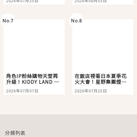
2026年07月25日
2026年08月03日
「打首」會長與nagano
老師一同給出了答案
No.
7
No.
8
角色IP粉絲購物天堂再
在飯店裡看日本夏季花
升級！KIDDY LAND 原
火大會！星野集團煙火
宿店吉伊卡哇迎客，新
景觀飯店6選，讓你不用
2026年07月07日
2026年07月25日
開幕 OMOKADO 店3分
人擠人悠閒欣賞
即達
分類列表