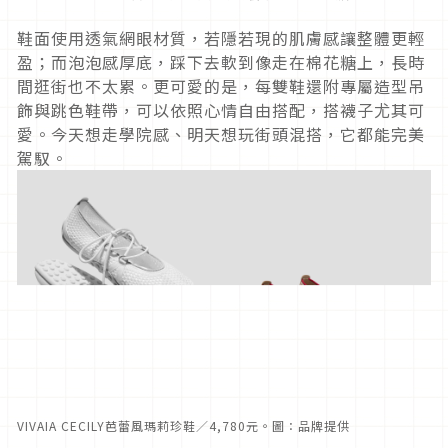
鞋面使用透氣網眼材質，若隱若現的肌膚感讓整體更輕
盈；而泡泡感厚底，踩下去軟到像走在棉花糖上，長時
間逛街也不太累。更可愛的是，每雙鞋還附專屬造型吊
飾與跳色鞋帶，可以依照心情自由搭配，搭襪子尤其可
愛。今天想走學院感、明天想玩街頭混搭，它都能完美
駕馭。
VIVAIA CECILY芭蕾風瑪莉珍鞋／4,780元。圖：品牌提供