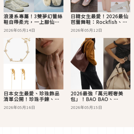
浪漫系專屬！3雙夢幻蕾絲
日韓女生最愛！2026最仙
鞋自帶柔光，一上腳仙氣
芭蕾舞鞋：Rockfish、
爆棚、回頭率飆高
VIVAIA、Repetto…自帶
2026年05月14日
2026年05月12日
柔光濾鏡
日本女生最愛、珍珠飾品
2026最強「萬元輕奢美
清單公開！珍珠手鍊、珍
包」！BAO BAO、
珠流蘇耳環…自帶柔光濾
Cafuné、Coach全上榜…
2026年05月16日
2026年05月15日
鏡
小資族也能背出高級感