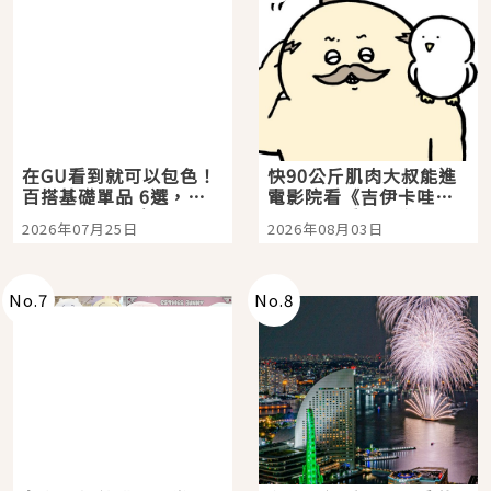
在GU看到就可以包色！
快90公斤肌肉大叔能進
百搭基礎單品 6選，閉
電影院看《吉伊卡哇》
眼全收也不心疼
嗎？日本重金屬樂團
2026年07月25日
2026年08月03日
「打首」會長與nagano
老師一同給出了答案
No.
7
No.
8