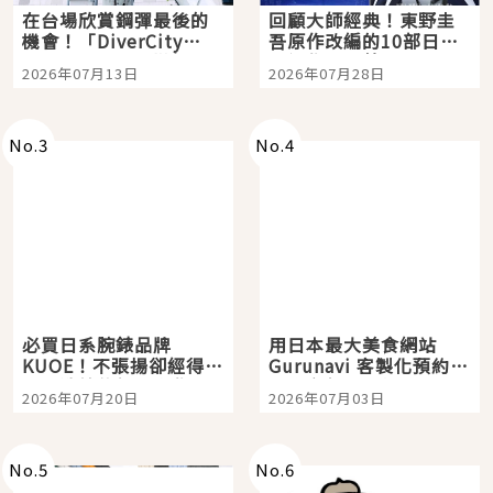
在台場欣賞鋼彈最後的
回顧大師經典！東野圭
機會！「DiverCity
吾原作改編的10部日本
Tokyo Plaza」搭船、
影視作品推薦
2026年07月13日
2026年07月28日
購物、美食及夜景，一
次全體驗
No.
3
No.
4
必買日系腕錶品牌
用日本最大美食網站
KUOE！不張揚卻經得起
Gurunavi 客製化預約九
時間洗鍊的經典之作五
大都市餐廳，打造專屬
2026年07月20日
2026年07月03日
選
美食體驗！
No.
5
No.
6