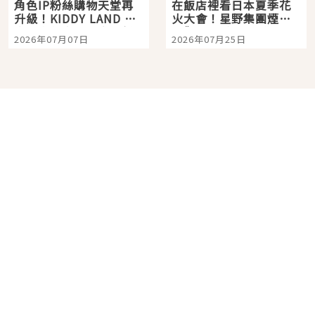
角色IP粉絲購物天堂再
在飯店裡看日本夏季花
升級！KIDDY LAND 原
火大會！星野集團煙火
宿店吉伊卡哇迎客，新
景觀飯店6選，讓你不用
2026年07月07日
2026年07月25日
開幕 OMOKADO 店3分
人擠人悠閒欣賞
即達
分類列表
首頁
美容保養
潮流
旅遊
美食
時尚
藝能娛樂
購物
關於Japaholic
關於我們
免責事項
寫手招募
Japaholic Girls招募