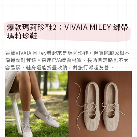
爆款瑪莉珍鞋2：VIVAIA MILEY 綁帶
瑪莉珍鞋
這雙VIVAIA Miley看起來是瑪莉珍鞋，但實際腳感根本
偏運動鞋等級。採用EVA緩震材質，長時間走路也不太
容易累，鞋身還能折疊收納，對旅行派超友善。