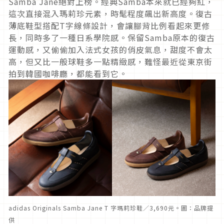
Samba Jane絕對上榜。經典Samba本來就已經夠紅，
這次直接混入瑪莉珍元素，時髦程度飆出新高度。復古
薄底鞋型搭配T字線條設計，會讓腳背比例看起來更修
長，同時多了一種日系學院感。保留Samba原本的復古
運動感，又偷偷加入法式女孩的俏皮氣息，甜度不會太
高，但又比一般球鞋多一點精緻感，難怪最近從東京街
拍到韓國咖啡廳，都能看到它。
adidas Originals Samba Jane T 字瑪莉珍鞋／3,690元。圖：品牌提
供