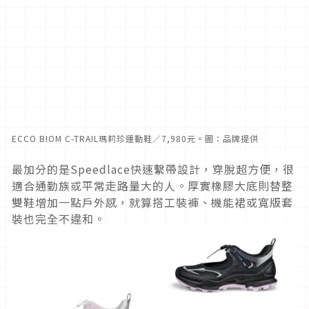
ECCO BIOM C-TRAIL瑪莉珍運動鞋／7,980元。圖：品牌提供
最加分的是Speedlace快速繫帶設計，穿脫超方便，很
適合通勤族或平常走路量大的人。厚實橡膠大底則替整
雙鞋增加一點戶外感，就算搭工裝褲、機能裙或寬版套
裝也完全不違和。