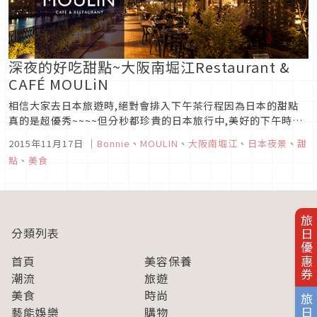
深夜的好吃甜點~大阪南堀江Restaurant &
CAFÉ MOULiN
相信大家去日本旅遊時,絕對會排入下午茶行程因為日本的甜點
真的是超優秀~~~~但分秒都珍貴的日本旅行中,美好的下午時光
不去逛街買東西或是玩樂停留在下午茶店是否有點小小浪費呢?
2015年11月17日
｜
Bonnie
、
MOULIN
、
大阪南堀江
、
日本夜景
、
甜
今天要和大家分享的這家位於大阪的Restaurant & CAFÉ
點
、
美食
MOULiN不僅有超好吃甜點,且重點是他開到晚上12...
旅日優惠券
分類列表
首頁
美容保養
潮流
旅遊
美食
時尚
藝能娛樂
購物