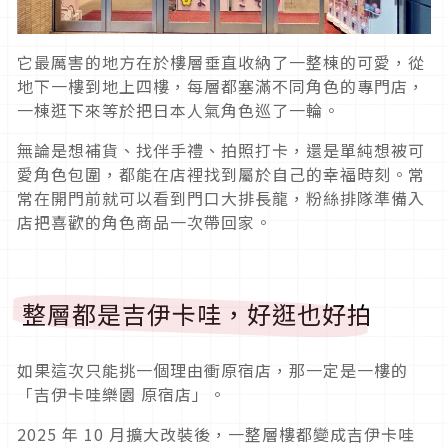
它最厲害的地方在於樓層垂直收納了一整棟的可愛，從
地下一樓到地上四樓，每層都塞滿不同角色的專門店，
一棟逛下來等於把日本人氣角色巡了一輪。
無論是想補貨、找伴手禮、拍照打卡，還是單純想被可
愛角色包圍，都能在店裡找到屬於自己的幸福時刻。常
常在開門前就可以看到門口大排長龍，粉絲排隊準備入
店把喜歡的角色商品一次帶回家。
整層都是吉伊卡哇，好逛也好拍
如果這次只能挑一個理由衝原宿店，那一定是一樓的
「吉伊卡哇樂園 原宿店」。
2025 年 10 月擴大改裝後，一整層樓都變成吉伊卡哇