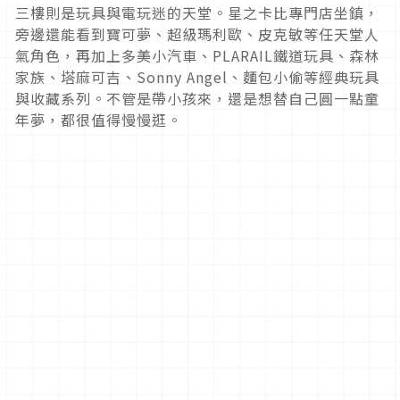
三樓則是玩具與電玩迷的天堂。星之卡比專門店坐鎮，
旁邊還能看到寶可夢、超級瑪利歐、皮克敏等任天堂人
氣角色，再加上多美小汽車、PLARAIL鐵道玩具、森林
家族、塔麻可吉、Sonny Angel、麵包小偷等經典玩具
與收藏系列。不管是帶小孩來，還是想替自己圓一點童
年夢，都很值得慢慢逛。