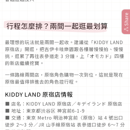
Share
行程怎麼排？兩間一起逛最划算
最理想的玩法就是兩間一起收。建議從「KIDDY LAND
原宿店」開逛，把吉伊卡哇樂園跟各樓層慢慢拍、慢慢
挑，逛累了再往表參道走 3 分鐘，上「オモカド」四樓
的新店繼續挖寶。
一條路線兩間店，原宿角色購物一次到位，這就是現在
原宿最值得排進去的角色控行程。
KIDDY LAND 原宿店情報
■ 店名：KIDDY LAND 原宿店／キデイランド 原宿店
■ 地址：東京都渋谷区 神宮前6-1-9
■ 交通：東京 Metro 明治神宮前〈原宿〉站 4 號出口
徒步 2～3 分／JR 山手線原宿站 表參道口徒步 6～7 分