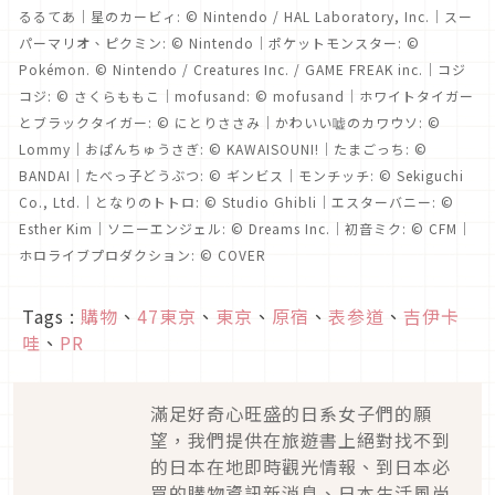
るるてあ｜星のカービィ: © Nintendo / HAL Laboratory, Inc.｜スー
パーマリオ、ピクミン: © Nintendo｜ポケットモンスター: ©
Pokémon. © Nintendo / Creatures Inc. / GAME FREAK inc.｜コジ
コジ: © さくらももこ｜mofusand: © mofusand｜ホワイトタイガー
とブラックタイガー: © にとりささみ｜かわいい嘘のカワウソ: ©
Lommy｜おぱんちゅうさぎ: © KAWAISOUNI!｜たまごっち: ©
BANDAI｜たべっ子どうぶつ: © ギンビス｜モンチッチ: © Sekiguchi
Co., Ltd.｜となりのトトロ: © Studio Ghibli｜エスターバニー: ©
Esther Kim｜ソニーエンジェル: © Dreams Inc.｜初音ミク: © CFM｜
ホロライブプロダクション: © COVER
Tags :
購物
、
47東京
、
東京
、
原宿
、
表参道
、
吉伊卡
哇
、
PR
滿足好奇心旺盛的日系女子們的願
望，我們提供在旅遊書上絕對找不到
的日本在地即時觀光情報、到日本必
買的購物資訊新消息、日本生活風尚