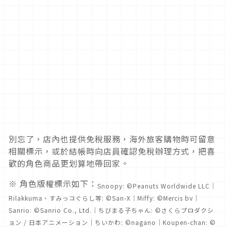
別忘了，店內也提供免稅服務，海外旅客購物時可留意
相關標示，或於結帳時向店員確認免稅辦理方式，把喜
歡的角色商品更划算地帶回家。
※ 角色版權標示如下：
Snoopy: ©Peanuts Worldwide LLC｜
Rilakkuma、すみっコぐらし等: ©San-X｜Miffy: ©Mercis bv｜
Sanrio: ©Sanrio Co., Ltd.｜ちびまる子ちゃん: ©さくらプロダクシ
ョン / 日本アニメーション｜ちいかわ: ©nagano｜Koupen-chan: ©