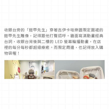
收銀台旁的「鎧甲先生」穿著吉伊卡哇樂園限定圍裙的
鎧甲先生雕像，記得跟他打聲招呼。牆面寫滿動畫經典
台詞，收銀台背後與二樓的 LED 螢幕輪播動畫，在店
裡的每分每秒都超級療癒。而限定周邊，也記得放入購
物袋喔！