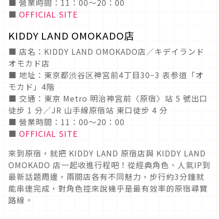
■ 營業時間：11：00～20：00
■
OFFICIAL SITE
KIDDY LAND OMOKADO店
■ 店名：KIDDY LAND OMOKADO店／キデイランド
オモカド店
■ 地址：東京都渋谷区神宮前4丁目30−3 表参道「オ
モカド」4階
■ 交通：東京 Metro 明治神宮前〈原宿〉站 5 號出口
徒步 1 分／JR 山手線原宿站 東口徒步 4 分
■ 營業時間：11：00～20：00
■
OFFICIAL SITE
來到原宿，就把 KIDDY LAND 原宿店與 KIDDY LAND
OMOKADO 店一起收進行程吧！從經典角色、人氣IP到
最新話題周邊，兩間店各有不同魅力，步行約3分鐘就
能串連完成，對角色控來說幾乎是最有效率的原宿尋寶
路線。