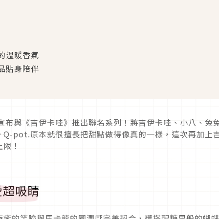
的溫暖香氣
品貼身陪伴
t.宣布與《吉伊卡哇》推出聯名系列！將吉伊卡哇、小八、兔
Q-pot.原本就很擅長把甜點做得像真的一樣，這次再加上
上限！
愛超吸睛
療癒的笑臉與馬卡龍的圓潤感完美契合，還搭配糖果般的蝴