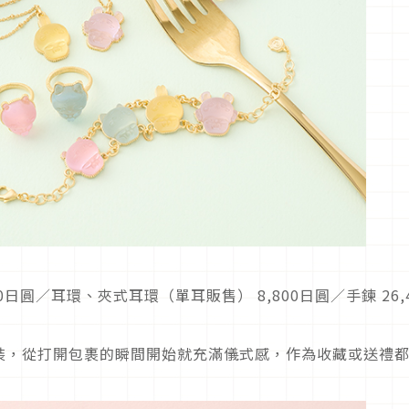
900日圓／耳環、夾式耳環（單耳販售） 8,800日圓／手鍊 26,4
裝，從打開包裹的瞬間開始就充滿儀式感，作為收藏或送禮