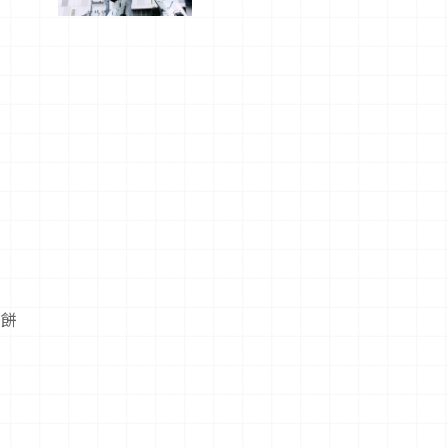
船、購物、
美食及夜
景，一次全
體驗
連餅