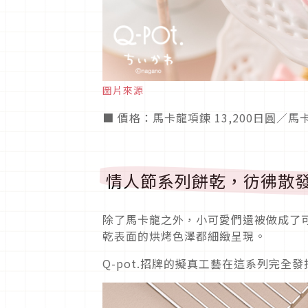
圖片來源
■ 價格：馬卡龍項鍊 13,200日圓／馬卡
情人節系列餅乾，彷彿散
除了馬卡龍之外，小可愛們還被做成了
乾表面的烘烤色澤都細緻呈現。
Q-pot.招牌的擬真工藝在這系列完