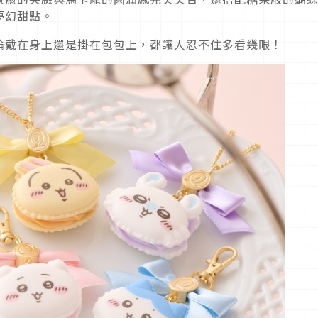
夢幻甜點。
論戴在身上還是掛在包包上，都讓人忍不住多看幾眼！