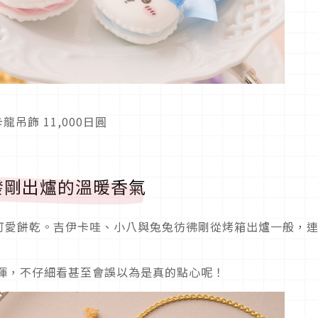
龍吊飾 11,000日圓
發剛出爐的溫暖香氣
可愛餅乾。吉伊卡哇、小八與兔兔彷彿剛從烤箱出爐一般，
全發揮，不仔細看甚至會誤以為是真的點心呢！