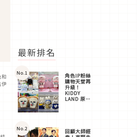
最新排名
No.
1
角色IP粉絲
兔和
購物天堂再
吉伊
升級！
KIDDY
LAND 原宿
店吉伊卡哇
迎客，新開
幕
OMOKADO
店3分即達
No.
2
回顧大師經
蝶結
典！東野圭