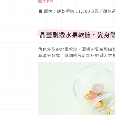
圖片來源
■ 價格：餅乾項鍊 11,000日圓／餅乾吊
晶瑩剔透水果軟糖，變身
角色外型的水果軟糖，清透的質感與繽
耳環等款式，低調的設計能巧妙融入穿