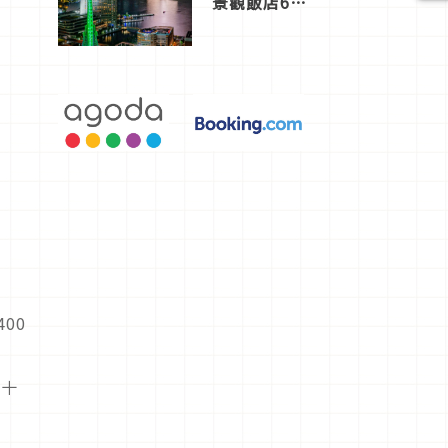
景觀飯店6
選，讓你不
用人擠人悠
閒欣賞
00
都十