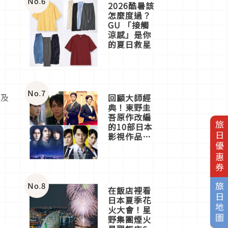
No.
6
2026酷暑該
怎麼度過？
GU 「接觸
涼感」是你
的夏日救星
No.
7
指及
回顧大師經
典！東野圭
吾原作改編
旅日優惠券
的10部日本
影視作品推
薦
No.
8
旅日地圖
在飯店裡看
日本夏季花
火大會！星
野集團煙火