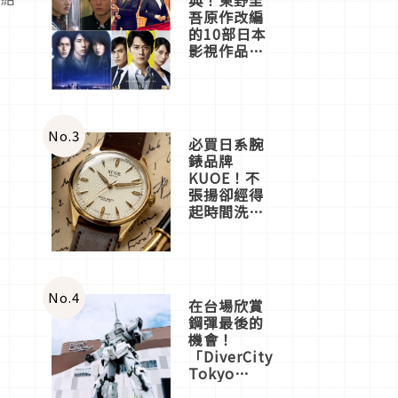
吾原作改編
的10部日本
影視作品推
薦
No.
3
必買日系腕
錶品牌
KUOE！不
張揚卻經得
起時間洗鍊
的經典之作
五選
No.
4
在台場欣賞
鋼彈最後的
機會！
「DiverCity
Tokyo
Plaza」搭