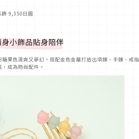
飾 9,350日圓
隨身小飾品貼身陪伴
紛糖果色清爽又夢幻。搭配金色金屬打造出項鍊、手鍊、戒
搭，成為時尚配件。