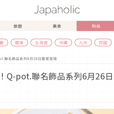
旅遊
美食
時尚
畿
關東
北海道
沖繩
九州
四國
ot.聯名飾品系列6月26日甜蜜登場
Q-pot.聯名飾品系列6月26