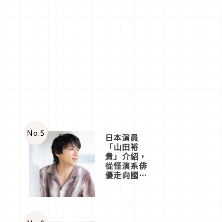
No.
5
日本演員
「山田裕
貴」介紹，
從怪演系俳
優走向國民
級日劇主角