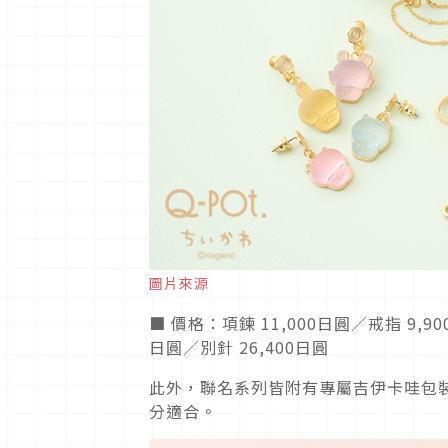
圖片來源
■ 價格：項鍊 11,000日圓／戒指 9,
日圓／別針 26,400日圓
此外，聯名系列皆附有專屬吉伊卡哇包
分適合。