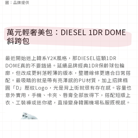
圖：品牌提供
萬元輕奢美包：DIESEL 1DR DOME
斜跨包
最近開始迷上韓系Y2K風格，那DIESEL這顆1DR
DOME真的不要錯過。延續品牌經典1DR保齡球包輪
廓，但改成更俐落輕薄的版本，整體線條更適合日常搭
配。最吸睛的就是帶有亮澤感的PU材質，加上招牌橢
圓「D」壓紋Logo，光是背上街就很有存在感。容量也
意外實用，手機、卡夾、唇膏全部放得下，搭配短版上
衣、工裝褲或迷你裙，直接變身韓團機場私服既視感。