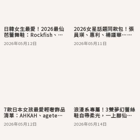
日韓女生最愛！2026最仙
2026女星話題同款包！張
芭蕾舞鞋：Rockfish、
員瑛、惠利、楊謹華…打
VIVAIA、Repetto…自帶
造日雜大人氣質感
2026年05月12日
2026年05月11日
柔光濾鏡
7款日本女孩最愛輕奢飾品
浪漫系專屬！3雙夢幻蕾絲
清單：AHKAH、agete、
鞋自帶柔光，一上腳仙氣
喬治傑生…精緻高級感拉
爆棚、回頭率飆高
2026年05月12日
2026年05月14日
滿