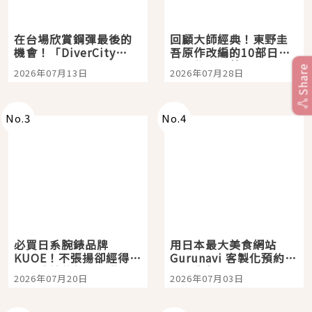
在台場欣賞鋼彈最後的
回顧大師經典！東野圭
機會！「DiverCity
吾原作改編的10部日本
Tokyo Plaza」搭船、
影視作品推薦
Share
2026年07月13日
2026年07月28日
購物、美食及夜景，一
次全體驗
No.
3
No.
4
必買日系腕錶品牌
用日本最大美食網站
KUOE！不張揚卻經得起
Gurunavi 客製化預約九
時間洗鍊的經典之作五
大都市餐廳，打造專屬
2026年07月20日
2026年07月03日
選
美食體驗！