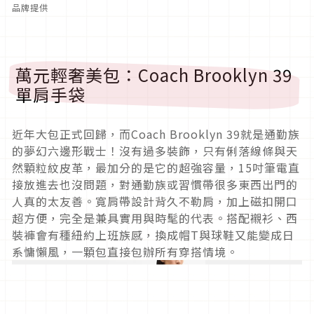
品牌提供
萬元輕奢美包：Coach Brooklyn 39
單肩手袋
近年大包正式回歸，而Coach Brooklyn 39就是通勤族
的夢幻六邊形戰士！沒有過多裝飾，只有俐落線條與天
然顆粒紋皮革，最加分的是它的超強容量，15吋筆電直
接放進去也沒問題，對通勤族或習慣帶很多東西出門的
人真的太友善。寬肩帶設計背久不勒肩，加上磁扣開口
超方便，完全是兼具實用與時髦的代表。搭配襯衫、西
裝褲會有種紐約上班族感，換成帽T與球鞋又能變成日
系慵懶風，一顆包直接包辦所有穿搭情境。