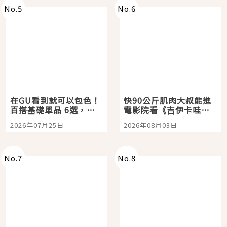
No.
5
No.
6
在GU看到就可以包色！
快90公斤肌肉大叔能進
百搭基礎單品 6選，閉
電影院看《吉伊卡哇》
眼全收也不心疼
嗎？日本重金屬樂團
2026年07月25日
2026年08月03日
「打首」會長與nagano
老師一同給出了答案
No.
7
No.
8