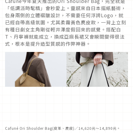
Cafuné今年夏天推出的Ori Shoulder Bag，完全就是
「低調派時髦精」會秒愛上。靈感來自日本摺紙藝術，
包身兩側的立體褶皺設計，不需要任何浮誇Logo，就
已經自帶高級氛圍。尤其柔霧黃色麂皮款，一背上立刻
有種日劇女主角剛從輕井澤度假回來的感覺。搭配白
T、丹寧褲就能成立，換成亞麻長裙又會瞬間變得很法
式，根本是提升造型質感的作弊神器。
Cafuné Ori Shoulder Bag(皮革、麂皮)／14,620元～14,890元。