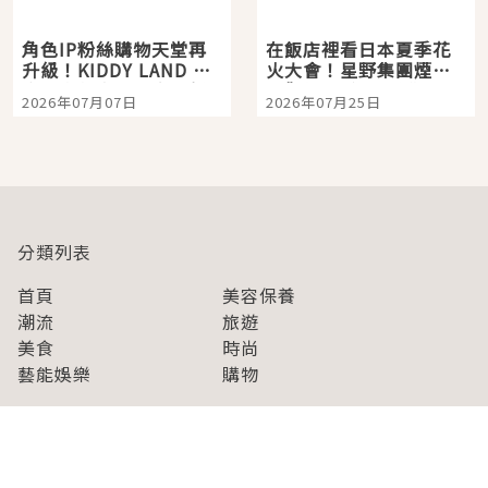
角色IP粉絲購物天堂再
在飯店裡看日本夏季花
升級！KIDDY LAND 原
火大會！星野集團煙火
宿店吉伊卡哇迎客，新
景觀飯店6選，讓你不用
2026年07月07日
2026年07月25日
開幕 OMOKADO 店3分
人擠人悠閒欣賞
即達
分類列表
首頁
美容保養
潮流
旅遊
美食
時尚
藝能娛樂
購物
關於Japaholic
關於我們
免責事項