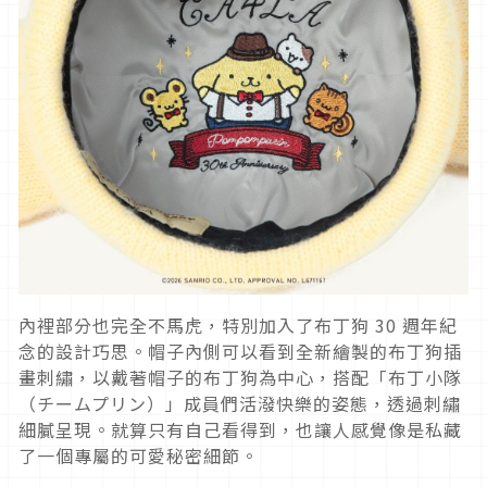
內裡部分也完全不馬虎，特別加入了布丁狗 30 週年紀
念的設計巧思。帽子內側可以看到全新繪製的布丁狗插
畫刺繡，以戴著帽子的布丁狗為中心，搭配「布丁小隊
（チームプリン）」成員們活潑快樂的姿態，透過刺繡
細膩呈現。就算只有自己看得到，也讓人感覺像是私藏
了一個專屬的可愛秘密細節。