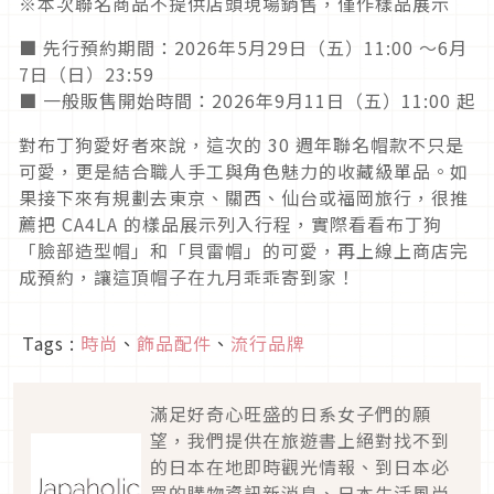
※本次聯名商品不提供店頭現場銷售，僅作樣品展示
■ 先行預約期間：2026年5月29日（五）11:00 ～6月
7日（日）23:59
■ 一般販售開始時間：2026年9月11日（五）11:00 起
對布丁狗愛好者來說，這次的 30 週年聯名帽款不只是
可愛，更是結合職人手工與角色魅力的收藏級單品。如
果接下來有規劃去東京、關西、仙台或福岡旅行，很推
薦把 CA4LA 的樣品展示列入行程，實際看看布丁狗
「臉部造型帽」和「貝雷帽」的可愛，再上線上商店完
成預約，讓這頂帽子在九月乖乖寄到家！
Tags :
時尚
、
飾品配件
、
流行品牌
滿足好奇心旺盛的日系女子們的願
望，我們提供在旅遊書上絕對找不到
的日本在地即時觀光情報、到日本必
買的購物資訊新消息、日本生活風尚