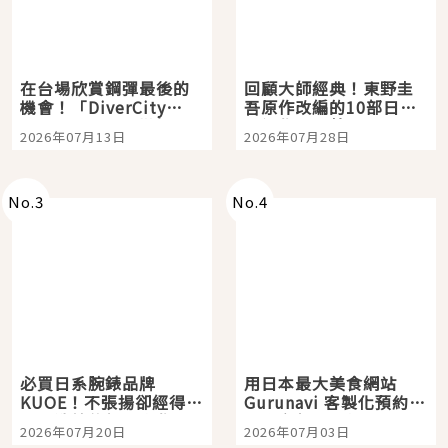
在台場欣賞鋼彈最後的
回顧大師經典！東野圭
機會！「DiverCity
吾原作改編的10部日本
Tokyo Plaza」搭船、
影視作品推薦
2026年07月13日
2026年07月28日
購物、美食及夜景，一
次全體驗
No.
3
No.
4
必買日系腕錶品牌
用日本最大美食網站
KUOE！不張揚卻經得起
Gurunavi 客製化預約九
時間洗鍊的經典之作五
大都市餐廳，打造專屬
2026年07月20日
2026年07月03日
選
美食體驗！