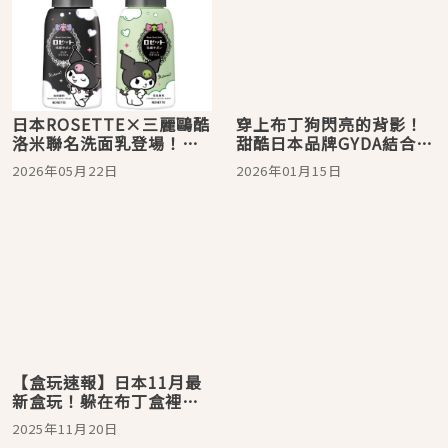
日本ROSETTE×三麗鷗酷
穿上布丁狗閃亮的背影！
洛米聯名洗面乳登場！
甜酷日本品牌GYDA 結合三
2026夏季限定可愛包裝、
麗鷗萌角色 推出躲貓貓連
2026年05月22日
2026年01月15日
功效亮點一次看
帽上衣
【盒玩速報】日本11月最
新盒玩！躲在布丁盒裡的
布丁狗有夠萌
2025年11月20日