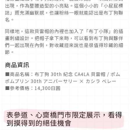
出現，作為整體造型的小亮點。這個小小的「小屁屁標
誌」既充滿幽默感，也讓粉絲一眼就能認出是布丁狗聯
名。
同樣地，這款貝雷帽的內裡也加入了「布丁小隊」的插
畫刺繡設計。把帽子拿下來時，可以看到布丁狗與夥伴
們一起出現在內側，對收藏控來說也是很值得珍藏的細
節。
商品資訊
■商品名稱：布丁狗 30th 紀念 CA4LA 貝雷帽 / ポム
ポムプリン 30th アニバーサリー × カシラ ベレー
■參考價格：14,300日圓
表參道、心齋橋門市限定展示，看得
到摸得到的絕佳機會