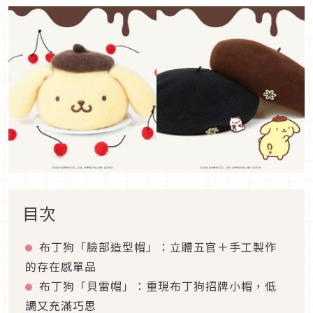
目次
布丁狗「臉部造型帽」：立體五官＋手工製作
的存在感單品
布丁狗「貝雷帽」：重現布丁狗招牌小帽，低
調又充滿巧思