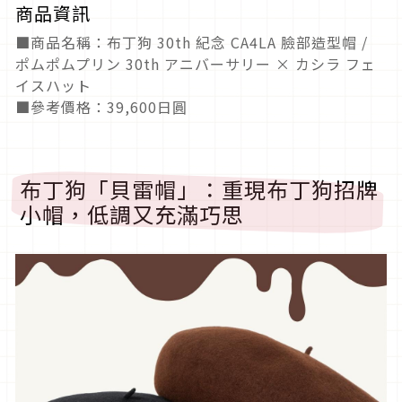
商品資訊
■商品名稱：布丁狗 30th 紀念 CA4LA 臉部造型帽 /
ポムポムプリン 30th アニバーサリー × カシラ フェ
イスハット
■參考價格：39,600日圓
布丁狗「貝雷帽」：重現布丁狗招牌
小帽，低調又充滿巧思