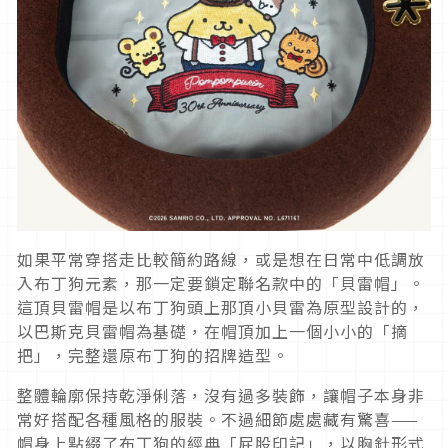
如果平常穿搭走比較簡約路線，或是想在日常中低調放
入布丁狗元素，那一定要鎖定聯名款中的「貝雷帽」。
這頂貝雷帽是以布丁狗頭上那頂小貝雷為原型設計的，
以巴斯克貝雷帽為基礎，在帽頂加上一個小小的「摘
把」，完整還原布丁狗的招牌造型。
整體輪廓保持乾淨俐落，沒有過多裝飾，讓帽子本身非
常好搭配各種風格的服裝。不過細節處處藏有驚喜——
帽身上點綴了布丁狗的經典「屁股印記」，以胸針形式