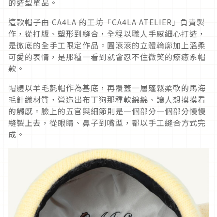
的造型單品。
這款帽子由 CA4LA 的工坊「CA4LA ATELIER」負責製
作，從打版、塑形到縫合，全程以職人手感細心打造，
是徹底的全手工限定作品。圓滾滾的立體輪廓加上溫柔
可愛的表情，是那種一看到就會忍不住微笑的療癒系帽
款。
帽體以羊毛氈帽作為基底，再覆蓋一層蓬鬆柔軟的馬海
毛針織材質，營造出布丁狗那種軟綿綿、讓人想摸摸看
的觸感。臉上的五官與細節則是一個部分一個部分慢慢
縫製上去，從眼睛、鼻子到嘴型，都以手工縫合方式完
成。