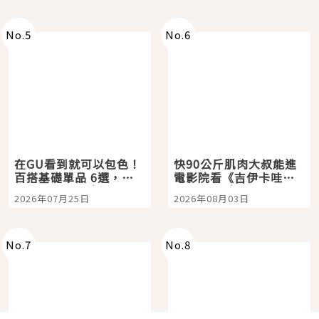
No.
5
No.
6
在GU看到就可以包色！
快90公斤肌肉大叔能進
百搭基礎單品 6選，閉
電影院看《吉伊卡哇》
眼全收也不心疼
嗎？日本重金屬樂團
2026年07月25日
2026年08月03日
「打首」會長與nagano
老師一同給出了答案
No.
7
No.
8