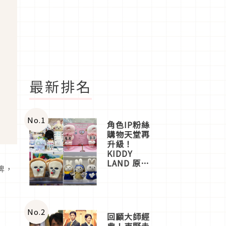
最新排名
No.
1
角色IP粉絲
購物天堂再
升級！
KIDDY
LAND 原宿
牌，
店吉伊卡哇
！
迎客，新開
幕
OMOKADO
店3分即達
No.
2
回顧大師經
典！東野圭