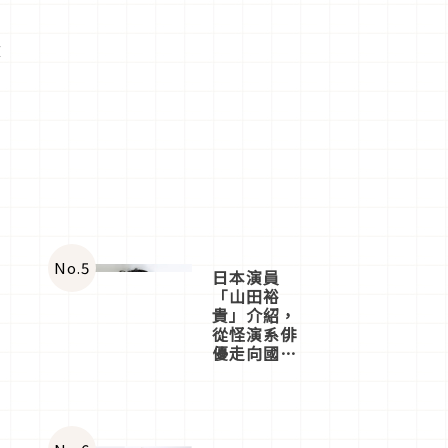
飲
No.
5
日本演員
「山田裕
貴」介紹，
從怪演系俳
優走向國民
級日劇主角