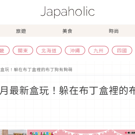
旅遊
美食
時尚
畿
關東
北海道
沖繩
九州
四國
新盒玩！躲在布丁盒裡的布丁狗有夠萌
1月最新盒玩！躲在布丁盒裡的