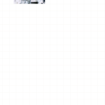
船、購物、
美食及夜
景，一次全
體驗