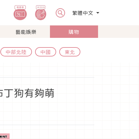
繁體中文
藝能娛樂
購物
中部北陸
中國
東北
布丁狗有夠萌