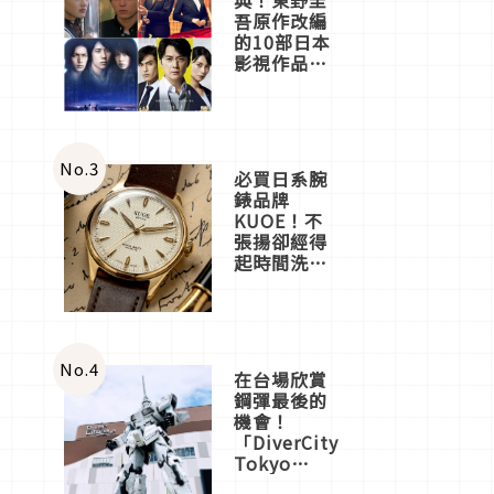
吾原作改編
的10部日本
影視作品推
薦
No.
3
必買日系腕
錶品牌
KUOE！不
張揚卻經得
起時間洗鍊
的經典之作
五選
No.
4
在台場欣賞
鋼彈最後的
機會！
「DiverCity
Tokyo
Plaza」搭