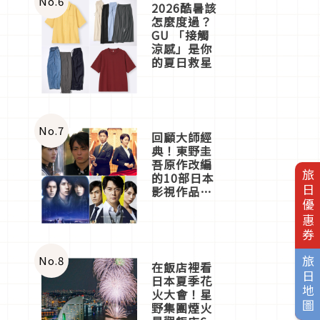
No.
6
2026酷暑該
怎麼度過？
GU 「接觸
涼感」是你
的夏日救星
No.
7
回顧大師經
典！東野圭
吾原作改編
旅日優惠券
的10部日本
影視作品推
薦
No.
8
旅日地圖
在飯店裡看
日本夏季花
火大會！星
野集團煙火