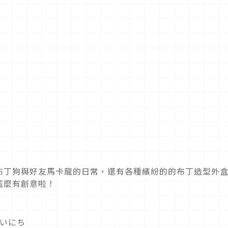
布丁狗與好友馬卡龍的日常，還有各種繽紛的的布丁造型外
這麼有創意啦！
まいにち