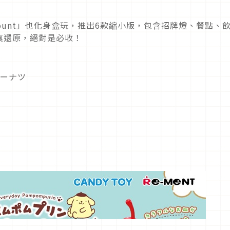
 Dount」也化身盒玩，推出6款縮小版，包含招牌燈、餐點、
真還原，絕對是必收！
ドーナツ