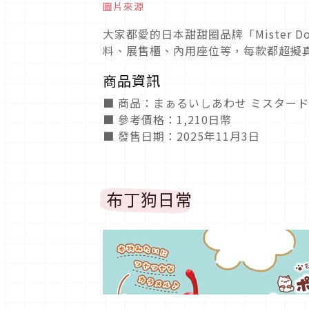
圖片來源
大家都愛的日本甜甜圈品牌「Mister
料、展售櫃、內用座位等，每款都超擬
商品資訊
■ 商品：まぁるいしあわせ ミスター
■ 參考價格：1,210日幣
■ 發售日期：2025年11月3日
布丁狗日常