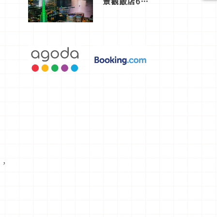
景觀飯店6
選，讓你不
用人擠人悠
閒欣賞
盒，