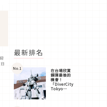
最新排名
歡迎
在日
No.
1
在台場欣賞
鋼彈最後的
機會！
「DiverCity
Tokyo
Plaza」搭
船、購物、
美食及夜
景，一次全