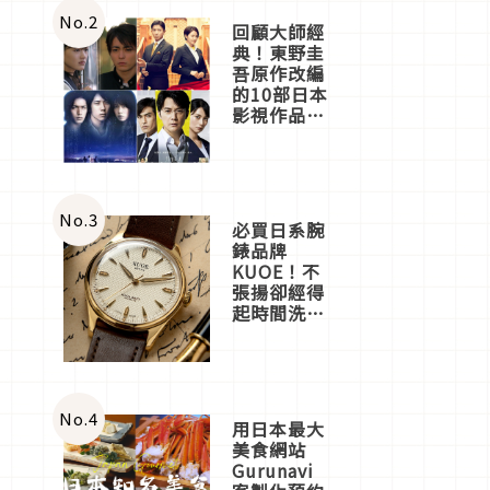
體驗
No.
2
回顧大師經
典！東野圭
吾原作改編
的10部日本
影視作品推
薦
No.
3
必買日系腕
錶品牌
KUOE！不
張揚卻經得
起時間洗鍊
的經典之作
五選
No.
4
用日本最大
美食網站
Gurunavi