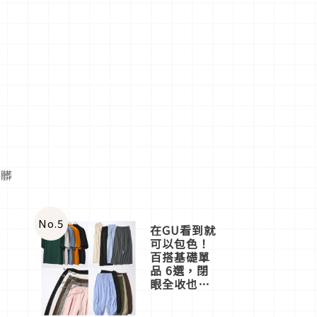
的髒
No.
5
在GU看到就
可以包色！
百搭基礎單
品 6選，閉
眼全收也不
心疼