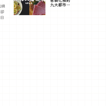
客製化預約
九大都市餐
出綿
廳，打造專
爽卻
屬美食體
多日
驗！