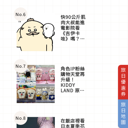
No.
6
快90公斤肌
肉大叔能進
電影院看
《吉伊卡
哇》嗎？日
本重金屬樂
團「打首」
會長與
nagano老師
一同給出了
No.
7
角色IP粉絲
旅日優惠券
答案
購物天堂再
升級！
KIDDY
LAND 原宿
店吉伊卡哇
迎客，新開
旅日地圖
幕
OMOKADO
店3分即達
No.
8
在飯店裡看
日本夏季花