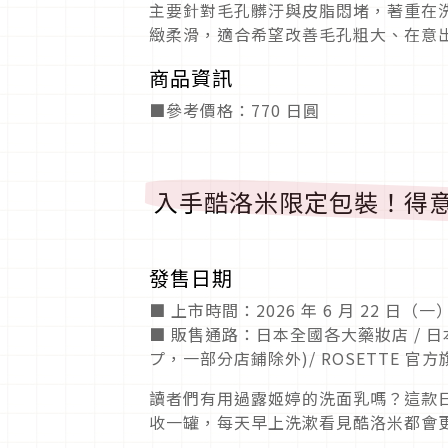
主要針對毛孔髒汙與皮脂悶堵，著重在
緻柔滑，適合希望改善毛孔粗大、在意
商品資訊
■參考價格：770 日圓
入手酷洛米限定包裝！得意
發售日期
■ 上市時間：2026 年 6 月 22 日（
■ 販售通路：日本全國各大藥妝店 /
プ，一部分店鋪除外)/ ROSETTE 
讀者們有用過露姬婷的洗面乳嗎？這款
收一罐，每天早上洗漱看見酷洛米都會