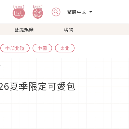
繁體中文
藝能娛樂
購物
中部北陸
中國
東北
看
026夏季限定可愛包