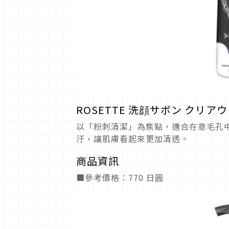
ROSETTE 洗顔サボン クリア
以「粉刺清潔」為焦點，適合在意毛孔
汙，讓肌膚看起來更加清透。
商品資訊
■參考價格：770 日圓