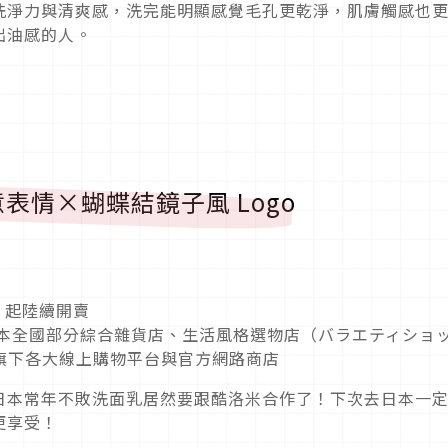
洗淨力與清爽感，洗完能明顯感覺毛孔更乾淨，肌膚觸感也
出油感的人。
表情×蝴蝶結鏡子風 Logo
一）起陸續開賣
 日本全國部分綜合雜貨店、生活風格選物店（バラエティショ
官方旗下各大線上購物平台與官方網路商店
日本常年不敗洗面乳居然要跟酷洛米合作了！下次去日本一
更享受！