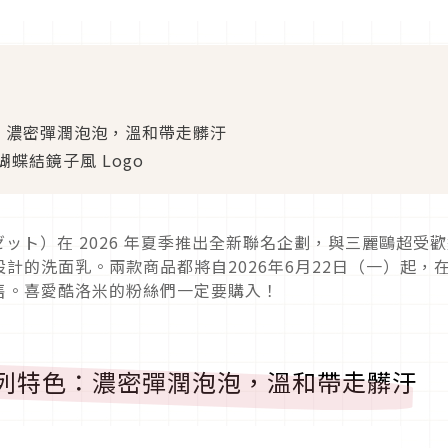
色：濃密彈潤泡泡，溫和帶走髒汙
蝶結鏡子風 Logo
ロゼット）在 2026 年夏季推出全新聯名企劃，與三麗鷗超受
計的洗面乳。兩款商品都將自2026年6月22日（一）起，
售。喜愛酷洛米的粉絲們一定要購入！
」系列特色：濃密彈潤泡泡，溫和帶走髒汙