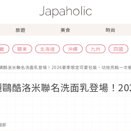
旅遊
美食
時尚
畿
關東
北海道
沖繩
九州
四國
麗鷗酷洛米聯名洗面乳登場！2026夏季限定可愛包裝、功效亮點一次
三麗鷗酷洛米聯名洗面乳登場！2
編輯部