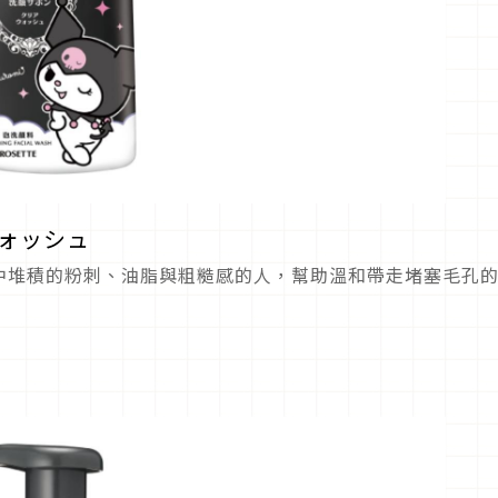
ウォッシュ
中堆積的粉刺、油脂與粗糙感的人，幫助溫和帶走堵塞毛孔