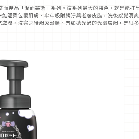
人氣洗面產品「潔面慕斯」系列。這系列最大的特色，就是能打
沫能溫柔包覆肌膚、牢牢吸附髒汙與老廢皮脂，洗後感覺清
充滋潤，洗完之後觸感滑順、有如拋光過的光滑膚觸，是很