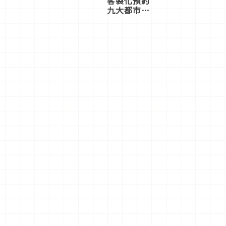
客製化預約
九大都市餐
廳，打造專
屬美食體
驗！