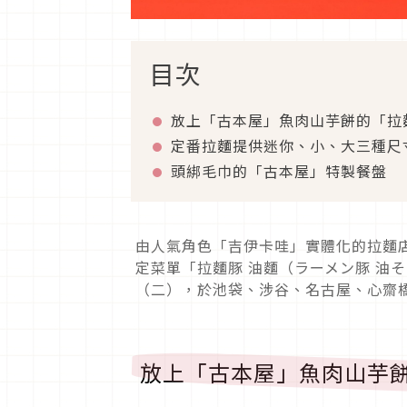
目次
放上「古本屋」魚肉山芋餅的「拉
定番拉麵提供迷你、小、大三種尺
頭綁毛巾的「古本屋」特製餐盤
由人氣角色「吉伊卡哇」實體化的拉麵
定菜單「拉麵豚 油麵（ラーメン豚 油そば）」
（二），於池袋、涉谷、名古屋、心齋橋、廣
放上「古本屋」魚肉山芋餅