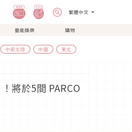
繁體中文
藝能娛樂
購物
中部北陸
中國
東北
將於5間 PARCO