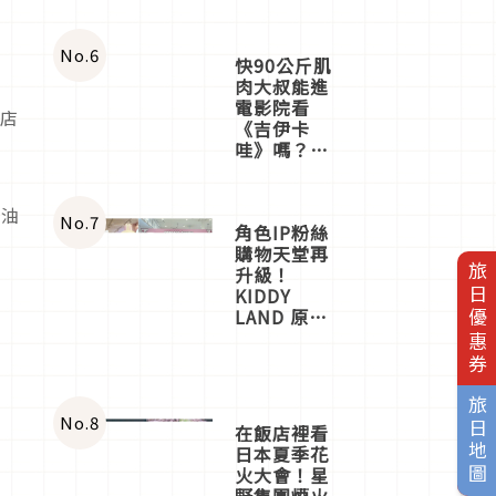
No.
6
快90公斤肌
肉大叔能進
電影院看
體店
《吉伊卡
哇》嗎？日
本重金屬樂
芽
團「打首」
會長與
款油
No.
7
角色IP粉絲
nagano老師
購物天堂再
一同給出了
旅日優惠券
升級！
答案
KIDDY
LAND 原宿
店吉伊卡哇
迎客，新開
幕
OMOKADO
旅日地圖
店3分即達
No.
8
在飯店裡看
日本夏季花
火大會！星