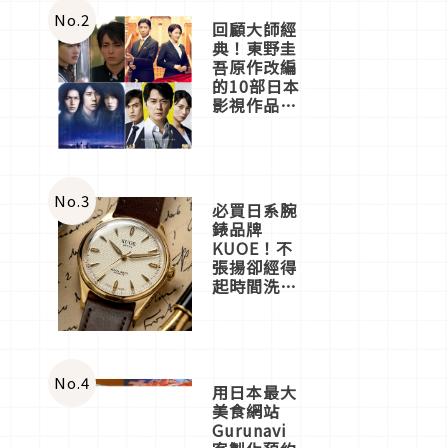
體驗
No.
2
回顧大師經
典！東野圭
吾原作改編
的10部日本
影視作品推
薦
No.
3
必買日系腕
錶品牌
KUOE！不
張揚卻經得
起時間洗鍊
的經典之作
五選
No.
4
用日本最大
美食網站
Gurunavi