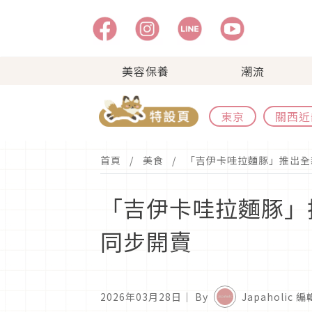
美容保養
潮流
東京
關西近
首頁
美食
「吉伊卡哇拉麵豚」推出全新
「吉伊卡哇拉麵豚」推
同步開賣
2026年03月28日
｜ By
Japaholic 