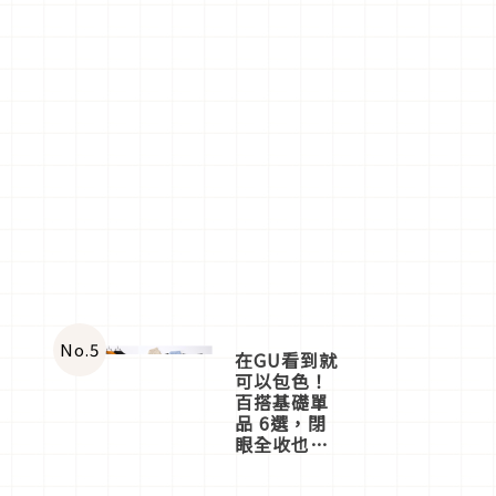
No.
5
在GU看到就
可以包色！
百搭基礎單
品 6選，閉
眼全收也不
心疼