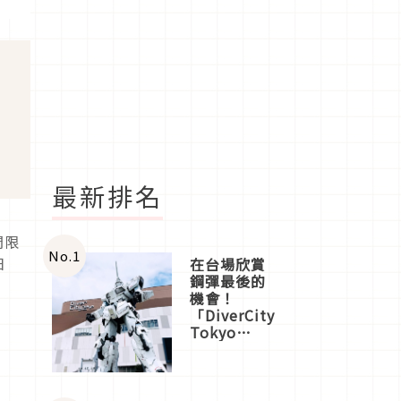
最新排名
間限
No.
1
日
在台場欣賞
鋼彈最後的
機會！
「DiverCity
Tokyo
Plaza」搭
船、購物、
美食及夜
景，一次全