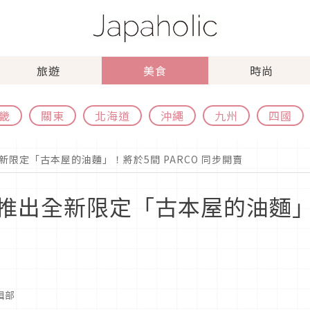
旅遊
美食
時尚
畿
關東
北海道
沖繩
九州
四國
限定「古本屋的油麵」！將於5間 PARCO 同步開賣
出全新限定「古本屋的油麵」！
編輯部