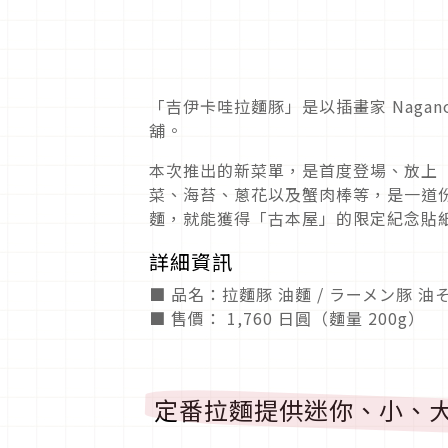
「吉伊卡哇拉麵豚」是以插畫家 Nag
舖。
本次推出的新菜單，是首度登場、放上
菜、海苔、蔥花以及蟹肉棒等，是一道
麵，就能獲得「古本屋」的限定紀念貼
詳細資訊
■ 品名：拉麵豚 油麵 / ラーメン豚 油
■ 售價： 1,760 日圓（麵量 200g）
定番拉麵提供迷你、小、