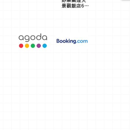
野集團煙火
景觀飯店6
選，讓你不
用人擠人悠
閒欣賞