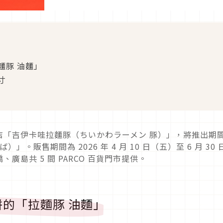
麵豚 油麵」
寸
店「吉伊卡哇拉麵豚（ちいかわラーメン 豚）」，將推出期
。販售期間為 2026 年 4 月 10 日（五）至 6 月 30 
島共 5 間 PARCO 百貨門市提供。
的「拉麵豚 油麵」