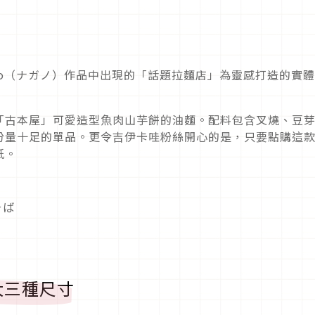
ano（ナガノ）作品中出現的「話題拉麵店」為靈感打造的實
「古本屋」可愛造型魚肉山芋餅的油麵。配料包含叉燒、豆
份量十足的單品。更令吉伊卡哇粉絲開心的是，只要點購這
紙。
そば
大三種尺寸