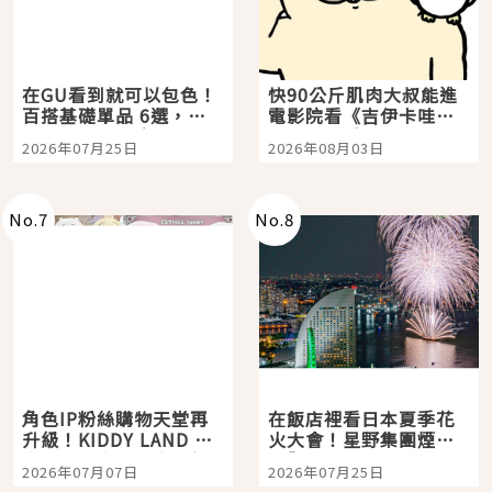
在GU看到就可以包色！
快90公斤肌肉大叔能進
百搭基礎單品 6選，閉
電影院看《吉伊卡哇》
眼全收也不心疼
嗎？日本重金屬樂團
2026年07月25日
2026年08月03日
「打首」會長與nagano
老師一同給出了答案
No.
7
No.
8
角色IP粉絲購物天堂再
在飯店裡看日本夏季花
升級！KIDDY LAND 原
火大會！星野集團煙火
宿店吉伊卡哇迎客，新
景觀飯店6選，讓你不用
2026年07月07日
2026年07月25日
開幕 OMOKADO 店3分
人擠人悠閒欣賞