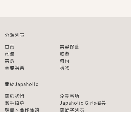
即達
分類列表
首頁
美容保養
潮流
旅遊
美食
時尚
藝能娛樂
購物
關於Japaholic
關於我們
免責事項
寫手招募
Japaholic Girls招募
廣告、合作洽談
關鍵字列表
お問い合わせ