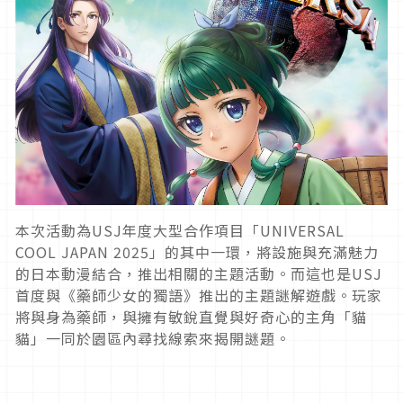
本次活動為USJ年度大型合作項目「UNIVERSAL
COOL JAPAN 2025」的其中一環，將設施與充滿魅力
的日本動漫結合，推出相關的主題活動。而這也是USJ
首度與《藥師少女的獨語》推出的主題謎解遊戲。玩家
將與身為藥師，與擁有敏銳直覺與好奇心的主角「貓
貓」一同於園區內尋找線索來揭開謎題。