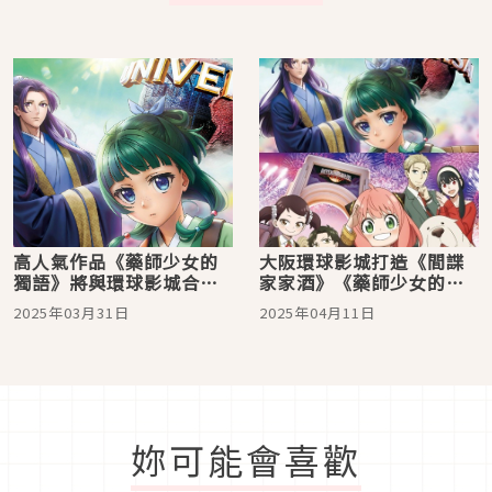
高人氣作品《藥師少女的
大阪環球影城打造《間諜
獨語》將與環球影城合作
家家酒》《藥師少女的獨
囉！「超真實」體驗設施
語》期間限定設施，帶遊
2025年03月31日
2025年04月11日
即將登場
客進入超真實冒險世界！
妳可能會喜歡