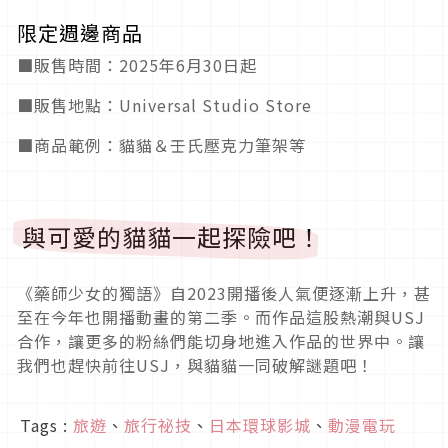
限定週邊商品
■販售時間：2025年6月30日起
■販售地點：Universal Studio Store
■商品範例：貓貓＆壬氏壓克力筆架等
與可愛的貓貓一起探險吧！
《藥師少女的獨語》自2023開播後人氣便逐漸上升，甚
至在今年也開播動畫的第二季。而作品這股熱潮與USJ
合作，讓更多的粉絲們能切身地進入作品的世界中。讓
我們也趕快前往USJ，與貓貓一同破解謎題吧！
Tags :
旅遊
、
旅行祕技
、
日本環球影城
、
動漫電玩