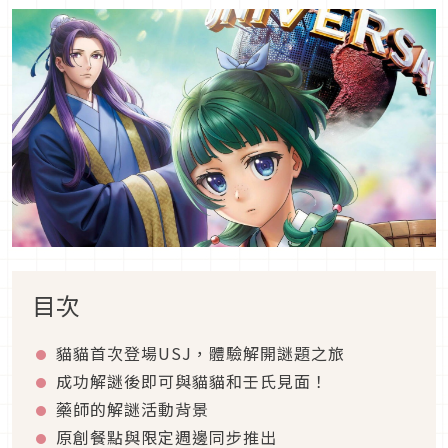
目次
貓貓首次登場USJ，體驗解開謎題之旅
成功解謎後即可與貓貓和壬氏見面！
藥師的解謎活動背景
原創餐點與限定週邊同步推出