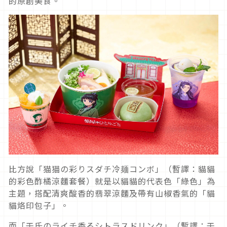
的原創美食。
比方說「猫猫の彩りスダチ冷麺コンボ」（暫譯：貓貓
的彩色酢橘涼麵套餐）就是以貓貓的代表色「綠色」為
主題，搭配清爽酸香的翡翠涼麵及帶有山椒香氣的「貓
貓烙印包子」。
而「壬氏のライチ香るシトラスドリンク」（暫譯：壬