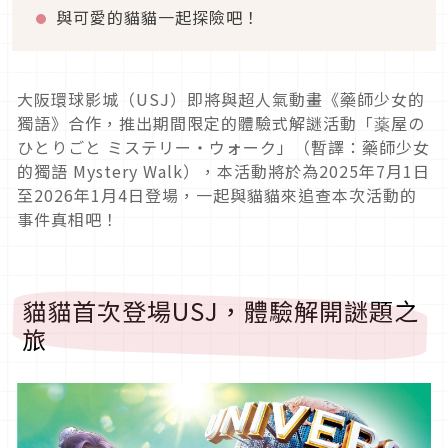
與可愛的貓貓一起探險吧！
大阪環球影城（USJ）即將與超人氣動畫《藥師少女的
獨語》合作，推出期間限定的體驗式解謎活動「薬屋の
ひとりごと ミステリー・ウォーク」（暫譯：藥師少女
的獨語 Mystery Walk），本活動將於為2025年7月1日
至2026年1月4日登場，一起與貓貓來追查本次活動的
事件真相吧！
貓貓首次登場USJ，體驗解開謎題之
旅