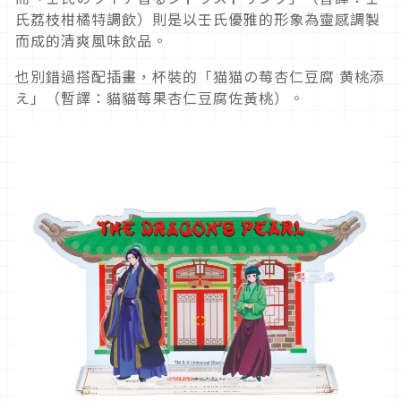
氏荔枝柑橘特調飲）則是以壬氏優雅的形象為靈感調製
而成的清爽風味飲品。
也別錯過搭配插畫，杯裝的「猫猫の莓杏仁豆腐 黄桃添
え」（暫譯：貓貓莓果杏仁豆腐佐黃桃）。