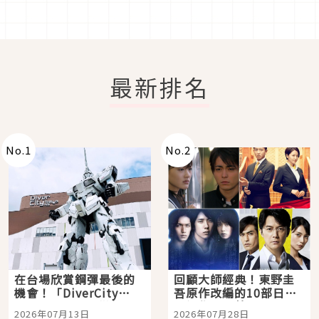
最新排名
No.
1
No.
2
在台場欣賞鋼彈最後的
回顧大師經典！東野圭
機會！「DiverCity
吾原作改編的10部日本
Tokyo Plaza」搭船、
影視作品推薦
2026年07月13日
2026年07月28日