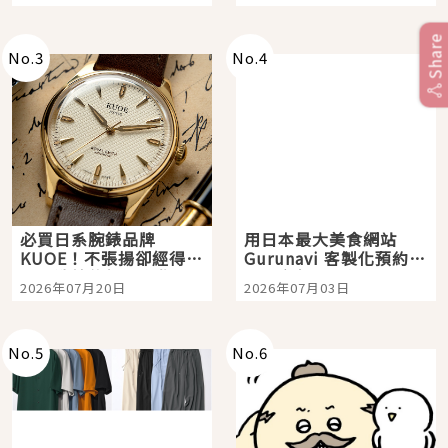
購物、美食及夜景，一
次全體驗
Share
No.
3
No.
4
必買日系腕錶品牌
用日本最大美食網站
KUOE！不張揚卻經得起
Gurunavi 客製化預約九
時間洗鍊的經典之作五
大都市餐廳，打造專屬
2026年07月20日
2026年07月03日
選
美食體驗！
No.
5
No.
6