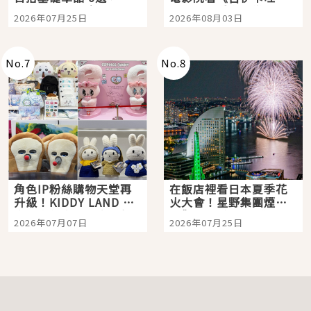
眼全收也不心疼
嗎？日本重金屬樂團
2026年07月25日
2026年08月03日
「打首」會長與nagano
老師一同給出了答案
No.
7
No.
8
角色IP粉絲購物天堂再
在飯店裡看日本夏季花
升級！KIDDY LAND 原
火大會！星野集團煙火
宿店吉伊卡哇迎客，新
景觀飯店6選，讓你不用
2026年07月07日
2026年07月25日
開幕 OMOKADO 店3分
人擠人悠閒欣賞
即達