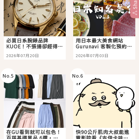
Share
必買日系腕錶品牌
用日本最大美食網站
KUOE！不張揚卻經得起
Gurunavi 客製化預約九
時間洗鍊的經典之作五
大都市餐廳，打造專屬
2026年07月20日
2026年07月03日
選
美食體驗！
No.
5
No.
6
在GU看到就可以包色！
快90公斤肌肉大叔能進
百搭基礎單品 6選，閉
電影院看《吉伊卡哇》