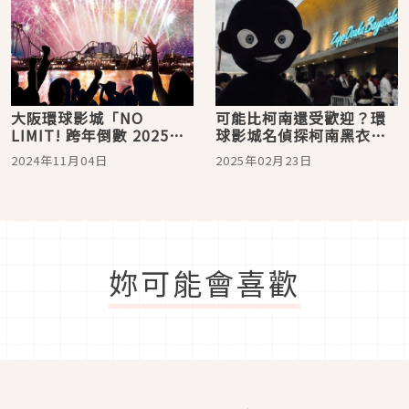
大阪環球影城「NO
可能比柯南還受歡迎？環
LIMIT! 跨年倒數 2025」
球影城名偵探柯南黑衣人
以4千發豪華煙火迎新年，
超可愛娃娃周邊商品引發
2024年11月04日
2025年02月23日
酷洛米、航海王與恐怖熊
討論熱潮
一同登場演出特別舞台！
妳可能會喜歡