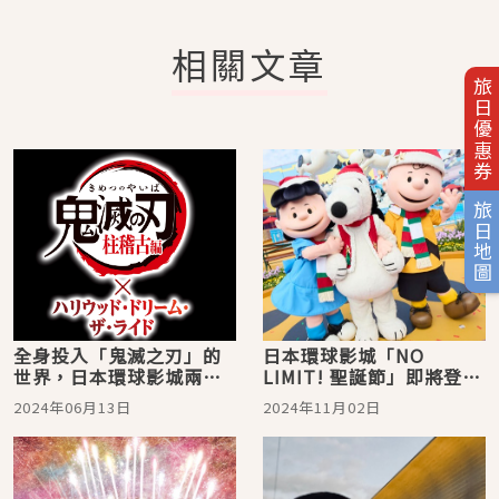
相關文章
旅日優惠券
旅日地圖
全身投入「鬼滅之刃」的
日本環球影城「NO
世界，日本環球影城兩大
LIMIT! 聖誕節」即將登場
遊樂設施將以全新內容登
小小兵換上聖誕裝迎接遊
2024年06月13日
2024年11月02日
場！
客，霍格華茲城也睽違五
年以魔法點亮10周年尾
聲！