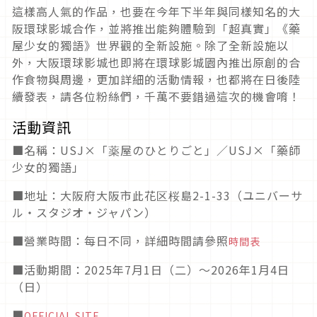
這樣高人氣的作品，也要在今年下半年與同樣知名的大
阪環球影城合作，並將推出能夠體驗到「超真實」《藥
屋少女的獨語》世界觀的全新設施。除了全新設施以
外，大阪環球影城也即將在環球影城園內推出原創的合
作食物與周邊，更加詳細的活動情報，也都將在日後陸
續發表，請各位粉絲們，千萬不要錯過這次的機會唷！
活動資訊
■名稱：USJ×「薬屋のひとりごと」／USJ×「藥師
少女的獨語」
■地址：大阪府大阪市此花区桜島2-1-33（ユニバーサ
ル・スタジオ・ジャパン）
■營業時間：每日不同，詳細時間請參照
時間表
■活動期間：2025年7月1日（二）～2026年1月4日
（日）
■
OFFICIAL SITE