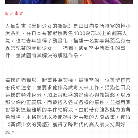
圖片來源
人氣動畫《藥師少女的獨語》是由日向夏所撰寫的輕小
說系列，在日本有著累積販售
4000
萬部以上的超高人
氣，也在去年獲得了動畫化。描述一名對毒與藥品有著
異常執著的藥師少女──猫猫，遇到宮中所發生的事
件，並試圖將其解決的解謎作品。
這樣的猫猫以一起事件為契機，被後宮的一位美型宦官
壬氏給注意，並要求他作為試毒人來工作。猫猫也因為
這樣的特殊身分，加上其旺盛的好奇心與知識慾，以及
那少許的正義感，而被捲入各式各樣的事件，並運用其
智慧將這些難解的事件給解決。由於帶有強烈魅力的角
色風格、本格解謎以及能夠引起共鳴的人際故事，使得
《藥師少女的獨語》獲得了跨世代的高人氣支持與好
感。