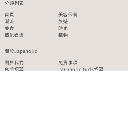
分類列表
首頁
美容保養
潮流
旅遊
美食
時尚
藝能娛樂
購物
關於Japaholic
關於我們
免責事項
寫手招募
Japaholic Girls招募
廣告、合作洽談
關鍵字列表
お問い合わせ