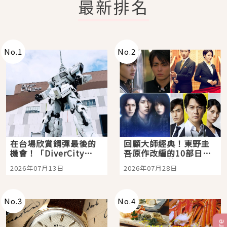
最新排名
No.
1
No.
2
在台場欣賞鋼彈最後的
回顧大師經典！東野圭
機會！「DiverCity
吾原作改編的10部日本
Tokyo Plaza」搭船、
影視作品推薦
2026年07月13日
2026年07月28日
購物、美食及夜景，一
次全體驗
No.
3
No.
4