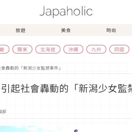
旅遊
美食
時尚
畿
關東
北海道
沖繩
九州
四國
起社會轟動的「新潟少女監禁事件」
禁，引起社會轟動的「新潟少女監
編輯部