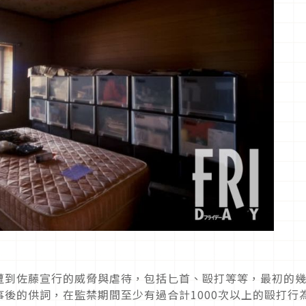
遭到佐藤宣行的威脅與虐待，包括匕首、毆打等等，最初的
事後的供詞，在監禁期間至少有過合計
1000
次以上的毆打行