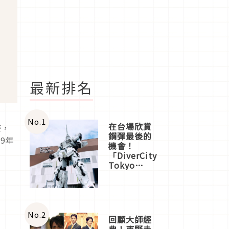
最新排名
No.
1
在台場欣賞
療，
鋼彈最後的
達
9
年
機會！
「DiverCity
Tokyo
Plaza」搭
船、購物、
美食及夜
景，一次全
體驗
No.
2
回顧大師經
典！東野圭