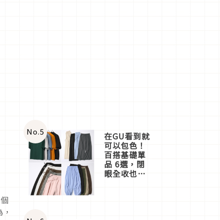
No.
5
在GU看到就
可以包色！
百搭基礎單
品 6選，閉
眼全收也不
心疼
幾個
為，