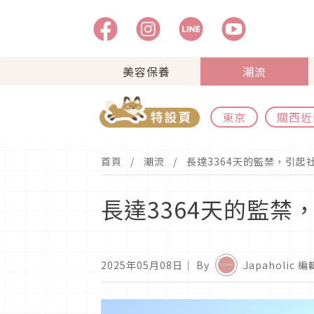
美容保養
潮流
東京
關西近
首頁
潮流
長達3364天的監禁，引
長達3364天的監
2025年05月08日
｜ By
Japaholic 