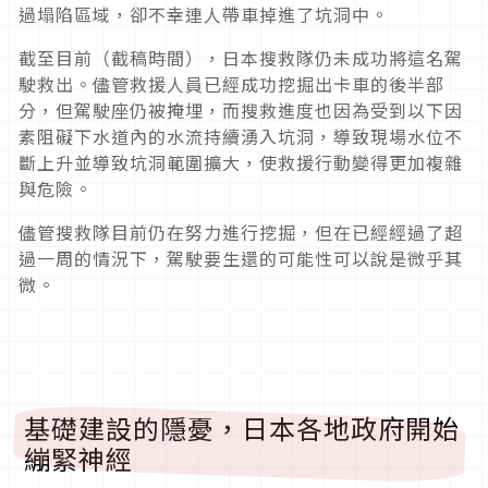
過塌陷區域，卻不幸連人帶車掉進了坑洞中。
截至目前（截稿時間），日本搜救隊仍未成功將這名駕
駛救出。儘管救援人員已經成功挖掘出卡車的後半部
分，但駕駛座仍被掩埋，而搜救進度也因為受到以下因
素阻礙下水道內的水流持續湧入坑洞，導致現場水位不
斷上升並導致坑洞範圍擴大，使救援行動變得更加複雜
與危險。
儘管搜救隊目前仍在努力進行挖掘，但在已經經過了超
過一周的情況下，駕駛要生還的可能性可以說是微乎其
微。
基礎建設的隱憂，日本各地政府開始
繃緊神經