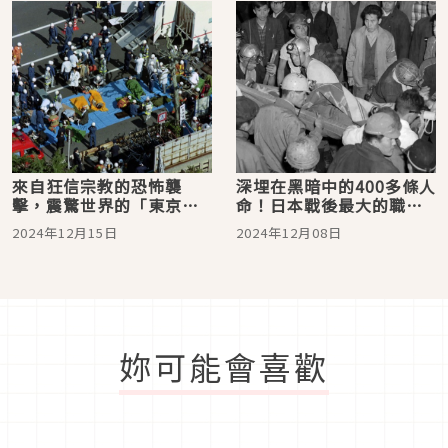
來自狂信宗教的恐怖襲
深埋在黑暗中的400多條人
擊，震驚世界的「東京地
命！日本戰後最大的職災
下鐵沙林毒氣事件」
事故「三井三池煤礦爆炸
2024年12月15日
2024年12月08日
事件」
妳可能會喜歡