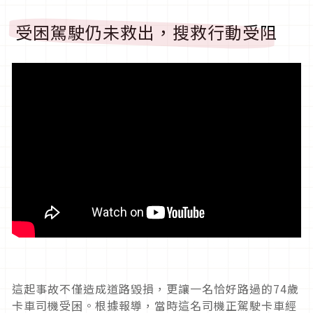
受困駕駛仍未救出，搜救行動受阻
這起事故不僅造成道路毀損，更讓一名恰好路過的74歲
卡車司機受困。根據報導，當時這名司機正駕駛卡車經