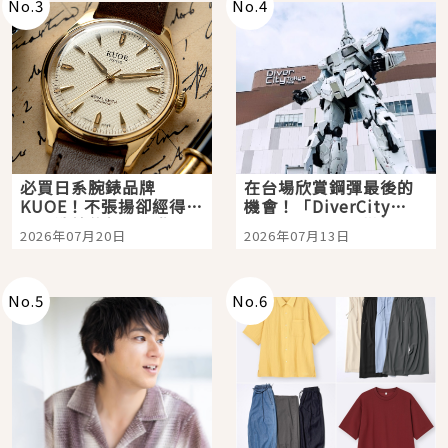
No.
3
No.
4
必買日系腕錶品牌
在台場欣賞鋼彈最後的
KUOE！不張揚卻經得起
機會！「DiverCity
時間洗鍊的經典之作五
Tokyo Plaza」搭船、
2026年07月20日
2026年07月13日
選
購物、美食及夜景，一
次全體驗
No.
5
No.
6