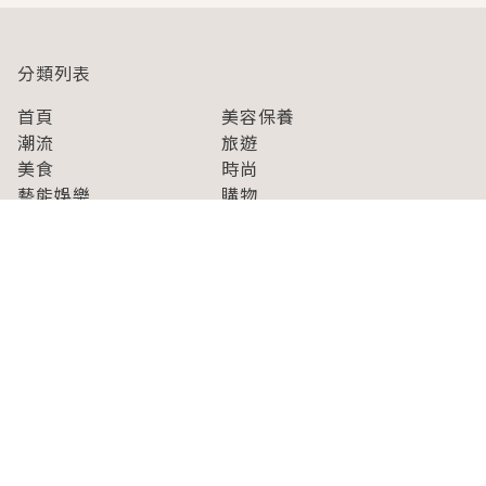
分類列表
首頁
美容保養
潮流
旅遊
美食
時尚
藝能娛樂
購物
關於Japaholic
關於我們
免責事項
寫手招募
Japaholic Girls招募
廣告、合作洽談
關鍵字列表
お問い合わせ