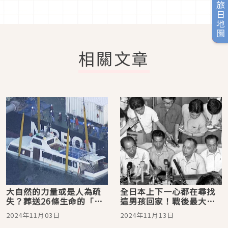
旅日地圖
相關文章
大自然的力量或是人為疏
全日本上下一心都在尋找
失？葬送26條生命的「知
這男孩回家！戰後最大的
床觀光船沉沒事件」
誘拐案「吉展ちゃん誘拐
2024年11月03日
2024年11月13日
殺人事件」