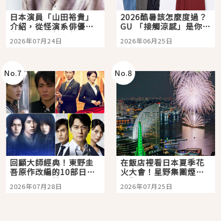
日本演員「山田裕貴」
2026酷暑該怎麼度過？
介紹，從怪演系俳優走
GU 「接觸涼感」是你的
向國民級日劇主角
夏日救星
2026年07月24日
2026年06月25日
No.
7
No.
8
回顧大師經典！東野圭
在飯店裡看日本夏季花
吾原作改編的10部日本
火大會！星野集團煙火
影視作品推薦
景觀飯店6選，讓你不用
2026年07月28日
2026年07月25日
人擠人悠閒欣賞