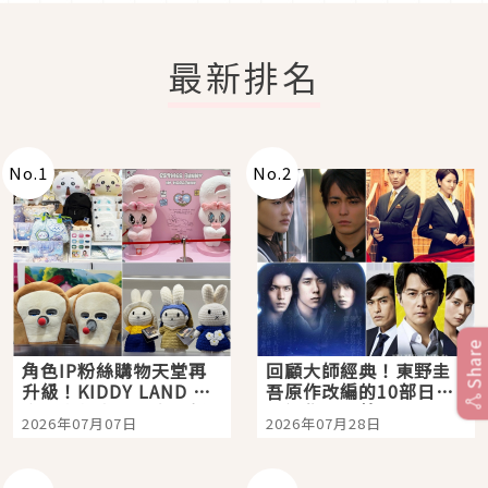
最新排名
No.
1
No.
2
Share
角色IP粉絲購物天堂再
回顧大師經典！東野圭
升級！KIDDY LAND 原
吾原作改編的10部日本
宿店吉伊卡哇迎客，新
影視作品推薦
2026年07月07日
2026年07月28日
開幕 OMOKADO 店3分
即達