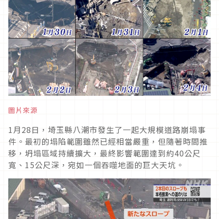
圖片來源
1月28日，埼玉縣八潮市發生了一起大規模道路崩塌事
件。最初的塌陷範圍雖然已經相當嚴重，但隨著時間推
移，坍塌區域持續擴大，最終影響範圍達到約40公尺
寬、15公尺深，宛如一個吞噬地面的巨大天坑。