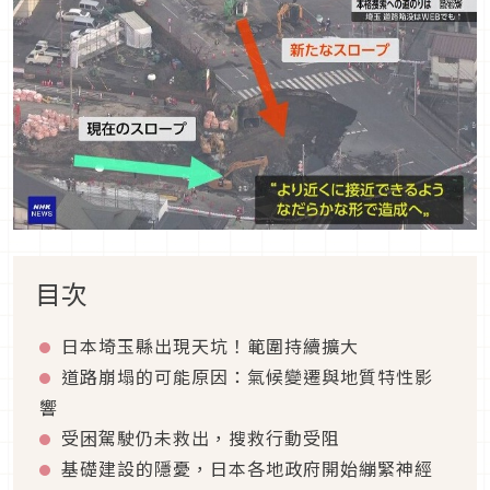
目次
日本埼玉縣出現天坑！範圍持續擴大
道路崩塌的可能原因：氣候變遷與地質特性影
響
受困駕駛仍未救出，搜救行動受阻
基礎建設的隱憂，日本各地政府開始繃緊神經