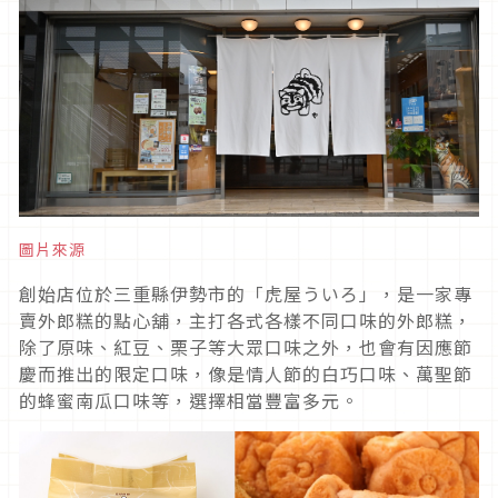
圖片來源
創始店位於三重縣伊勢市的「虎屋ういろ」，是一家專
賣外郎糕的點心舖，主打各式各樣不同口味的外郎糕，
除了原味、紅豆、栗子等大眾口味之外，也會有因應節
慶而推出的限定口味，像是情人節的白巧口味、萬聖節
的蜂蜜南瓜口味等，選擇相當豐富多元。