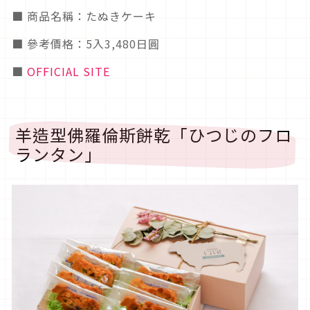
■ 商品名稱：たぬきケーキ
■ 參考價格：5入3,480日圓
■
OFFICIAL SITE
羊造型佛羅倫斯餅乾「ひつじのフロ
ランタン」