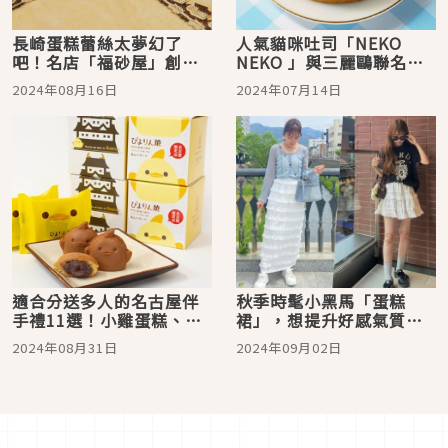
長崎蛋糕蕾絲太夢幻了
人氣貓咪吐司「NEKO
吧！名店「福砂屋」創業
NEKO 」與三麗鷗聯名，
400 週年慶，聯名商品數
彩繪起司蛋糕超Q登場
2024年08月16日
2024年07月14日
量限定發售
適合分送多人的名古屋伴
秋季時髦小黑馬「蛋糕
手禮11選！小雞蛋糕、金
裙」，想提升好感氣質跟
鯱與小倉紅豆吐司都化身
著日本女生這樣搭！
2024年08月31日
2024年09月02日
為可愛點心