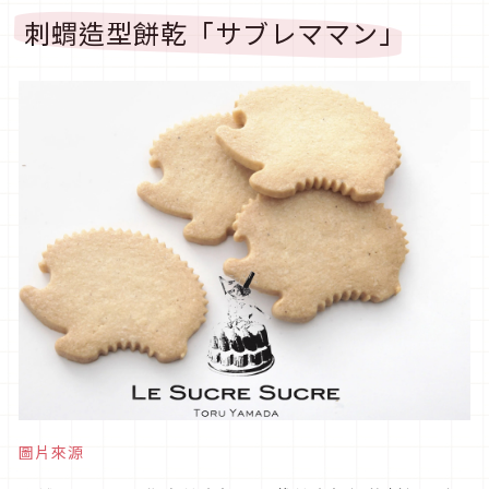
刺蝟造型餅乾「サブレママン」
圖片來源