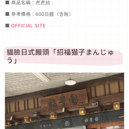
■ 商品名稱：虎虎焼
■ 參考價格：600日圓（含稅）
■
OFFICIAL SITE
貓臉日式饅頭「招福猫子まんじゅ
う」