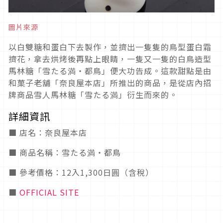
圖片來源
以白雙糖和蛋白下去製作，並擠出一隻隻的鳥型蛋白霜
擠花，拿去烘烤後再點上眼睛，一隻又一隻的白鳥造型
馬林糖「雪たる満・都鳥」便大功告成。這款甜點是由
和菓子老舖「奈良屋本店」所推出的商品，是從店內招
牌商品雪人馬林糖「雪たる満」衍生而來的。
詳細資訊
■ 店名：奈良屋本店
■ 商品名稱：雪たる満・都鳥
■ 參考價格：12入1,300日圓（含稅）
■
OFFICIAL SITE