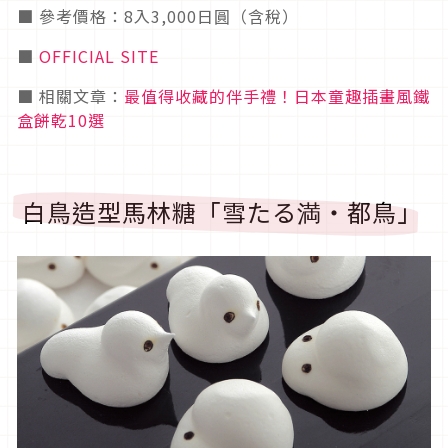
■ 參考價格：8入3,000日圓（含稅）
■
OFFICIAL SITE
■ 相關文章：
最值得收藏的伴手禮！日本童趣插畫風鐵
盒餅乾10選
白鳥造型馬林糖「雪たる満・都鳥」