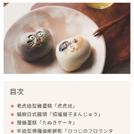
目次
老虎造型雞蛋糕「虎虎焼」
貓臉日式饅頭「招福猫子まんじゅう」
狸貓蛋糕「たぬきケーキ」
羊造型佛羅倫斯餅乾「ひつじのフロランタ