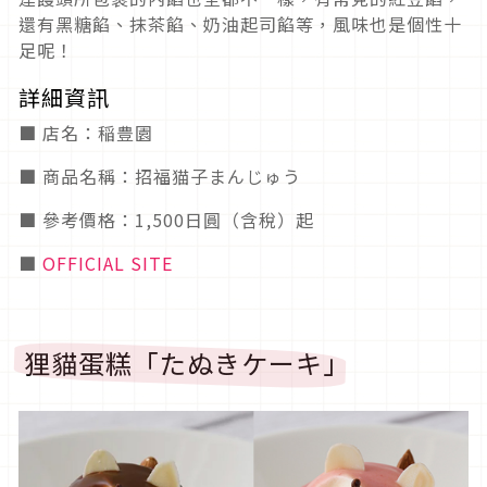
還有黑糖餡、抹茶餡、奶油起司餡等，風味也是個性十
足呢！
詳細資訊
■ 店名：稲豊園
■ 商品名稱：招福猫子まんじゅう
■ 參考價格：1,500日圓（含稅）起
■
OFFICIAL SITE
狸貓蛋糕「たぬきケーキ」