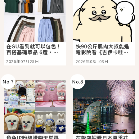
在GU看到就可以包色！
快90公斤肌肉大叔能進
百搭基礎單品 6選，閉
電影院看《吉伊卡哇》
眼全收也不心疼
嗎？日本重金屬樂團
2026年07月25日
2026年08月03日
「打首」會長與nagano
老師一同給出了答案
No.
7
No.
8
角色IP粉絲購物天堂再
在飯店裡看日本夏季花