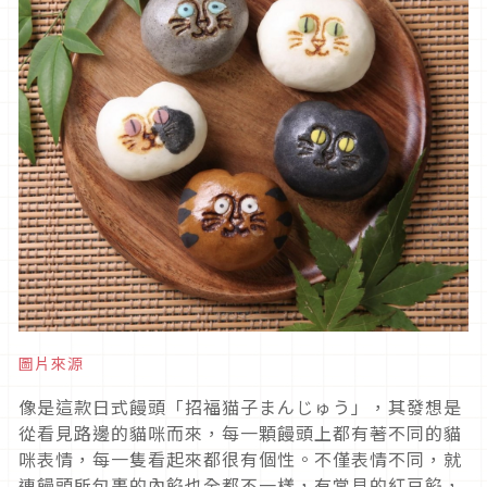
圖片來源
像是這款日式饅頭「招福猫子まんじゅう」，其發想是
從看見路邊的貓咪而來，每一顆饅頭上都有著不同的貓
咪表情，每一隻看起來都很有個性。不僅表情不同，就
連饅頭所包裹的內餡也全都不一樣，有常見的紅豆餡，