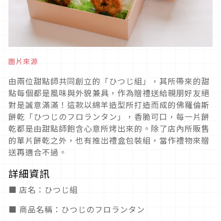
圖片來源
由兩位甜點師共同創立的「ひつじ組」，其所帶來的甜
點每個都是風味與外貌兼具，作為贈禮送給親朋好友絕
對是誠意滿滿！這款以綿羊造型所打造而成的佛羅倫斯
餅乾「ひつじのフロランタン」，香脆可口，每一片餅
乾都是由甜點師飽含心意所烤出來的。除了店內所販售
的單片餅乾之外，也有推出禮盒包裝組，當作禮物來贈
送再適合不過。
詳細資訊
■ 店名：ひつじ組
■ 商品名稱：ひつじのフロランタン