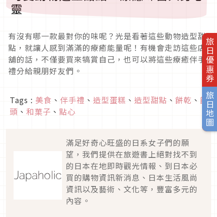
靈
有沒有哪一款最對你的味呢？光是看著這些動物造型甜
旅日優惠券
點，就讓人感到滿滿的療癒能量呢！有機會走訪這些店
舖的話，不僅要買來犒賞自己，也可以將這些療癒伴手
禮分給親朋好友們。
旅日地圖
Tags :
美食
、
伴手禮
、
造型蛋糕
、
造型甜點
、
餅乾
、
饅
頭
、
和菓子
、
點心
滿足好奇心旺盛的日系女子們的願
望，我們提供在旅遊書上絕對找不到
的日本在地即時觀光情報、到日本必
買的購物資訊新消息、日本生活風尚
資訊以及藝術、文化等，豐富多元的
內容。