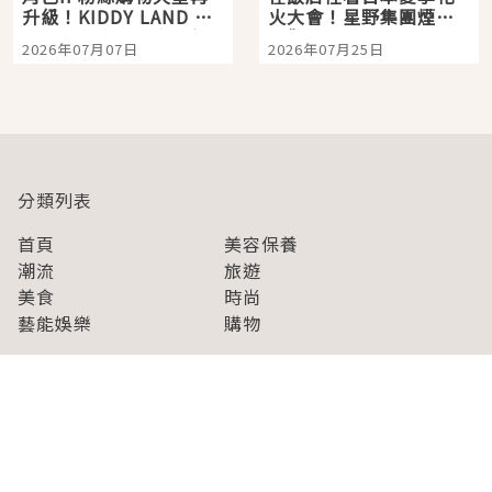
升級！KIDDY LAND 原
火大會！星野集團煙火
宿店吉伊卡哇迎客，新
景觀飯店6選，讓你不用
2026年07月07日
2026年07月25日
開幕 OMOKADO 店3分
人擠人悠閒欣賞
即達
分類列表
首頁
美容保養
潮流
旅遊
美食
時尚
藝能娛樂
購物
關於Japaholic
關於我們
免責事項
寫手招募
Japaholic Girls招募
廣告、合作洽談
關鍵字列表