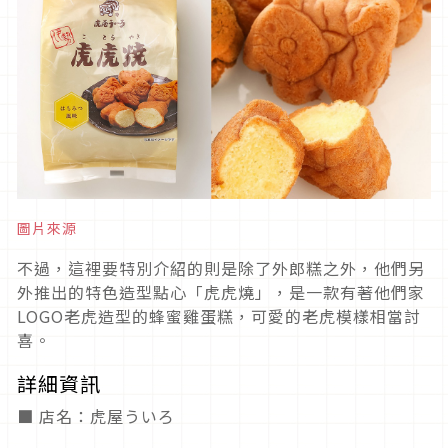
圖片來源
不過，這裡要特別介紹的則是除了外郎糕之外，他們另
外推出的特色造型點心「虎虎燒」，是一款有著他們家
LOGO老虎造型的蜂蜜雞蛋糕，可愛的老虎模樣相當討
喜。
詳細資訊
■ 店名：虎屋ういろ