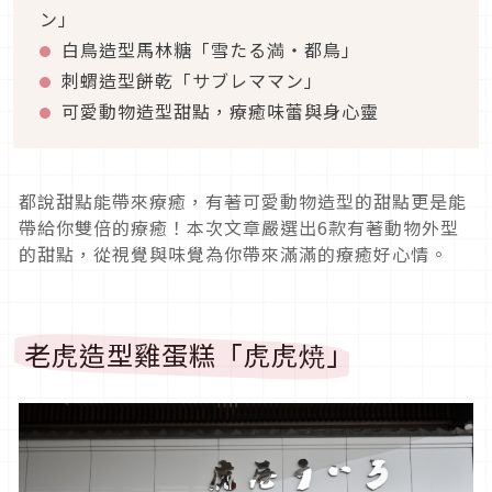
ン」
白鳥造型馬林糖「雪たる満・都鳥」
刺蝟造型餅乾「サブレママン」
可愛動物造型甜點，療癒味蕾與身心靈
都說甜點能帶來療癒，有著可愛動物造型的甜點更是能
帶給你雙倍的療癒！本次文章嚴選出6款有著動物外型
的甜點，從視覺與味覺為你帶來滿滿的療癒好心情。
老虎造型雞蛋糕「虎虎焼」