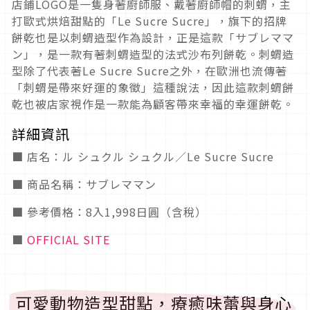
店鋪LOGO是一隻身著廚師服、戴著廚師帽的刺蝟，主
打歐式烘焙甜點的「Le Sucre Sucre」，旗下的招牌
餅乾也是以刺蝟造型作為設計，正是這款「サブレママ
ン」，是一款有著刺蝟造型的法式沙布列餅乾。刺蝟造
型除了代表著Le Sucre Sucre之外，在歐洲也流傳著
「刺蝟是帶來好運的象徵」這種說法，因此這款刺蝟餅
乾也被店家視作是一款能為顧客帶來幸福的幸運餅乾。
詳細資訊
■ 店名：ル シュクル シュクル／Le Sucre Sucre
■ 商品名稱：サブレママン
■ 參考價格：8入1,998日圓（含稅）
■
OFFICIAL SITE
可愛動物造型甜點，療癒味蕾與身心