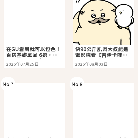
在GU看到就可以包色！
快90公斤肌肉大叔能進
百搭基礎單品 6選，閉
電影院看《吉伊卡哇》
眼全收也不心疼
嗎？日本重金屬樂團
2026年07月25日
2026年08月03日
「打首」會長與nagano
老師一同給出了答案
No.
7
No.
8