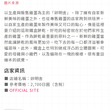
圖片來源
以生產與販售雞蛋為主的「卵明舍」，除了擁有自家新
鮮美味的雞蛋之外，也從專售雞蛋的店家跨到烘焙界，
以自家生產的雞蛋來製作美味又可口的點心，像是這裡
要介紹的這款鐵盒餅乾，好吃的秘密就在於他們家所生
產的雞蛋，作為餅乾最重要的原料之一，新鮮的雞蛋當
然能讓餅乾的風味更加分，吃下去的每一口都洋溢著幸
福滋味。此外，鐵盒上也特別做成浮凸的立體圖案，可
愛的母雞與小雞們，以及貓咪在一塊的模樣，很有童話
繪本的感覺。
店家資訊
■ 店鋪名稱：卵明舍
■ 參考價格：2,700日圓（含稅）
■
OFFICIAL SITE