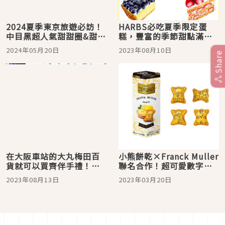
2024夏季東京旅遊必訪！
HARBS必吃夏季限定蛋
中目黑超人氣甜甜圈&甜點
糕，豐富的季節甜點滿足
店推薦7選
你的味蕾！
2024年05月20日
2023年08月10日
Share
在大阪車站的大丸梅田百
小熊餅乾×Franck Muller
貨就可以買齊伴手禮！
聯名合作！超可愛數字包
2023年夏天日本超人氣甜
裝與24種餅乾圖案
2023年08月13日
2023年03月20日
點攻略