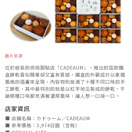
圖片來源
位於岐阜的烘焙甜點店「CADEAUM」，推出的這款鐵
盒餅乾看似簡單卻又富有質感，鐵盒的外觀設計以素描
風格的插畫來呈現，內容物則放滿了十種不同口味的手
工餅乾，其中最特別的就是以紅芋地瓜製成的餅乾，不
論哪種口味都充滿著濃厚風味，讓人想一口接一口。
店家資訊
■ 店鋪名稱：カドゥーム／CADEAUM
■ 參考價格：3,974日圓（含稅）