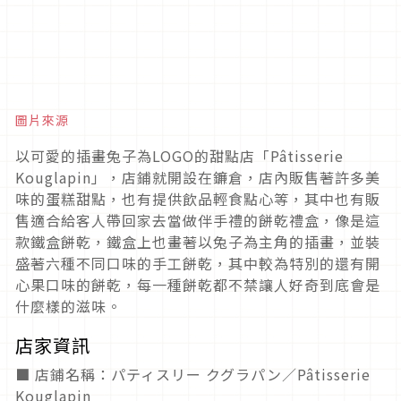
圖片來源
以可愛的插畫兔子為LOGO的甜點店「Pâtisserie
Kouglapin」，店鋪就開設在鐮倉，店內販售著許多美
味的蛋糕甜點，也有提供飲品輕食點心等，其中也有販
售適合給客人帶回家去當做伴手禮的餅乾禮盒，像是這
款鐵盒餅乾，鐵盒上也畫著以兔子為主角的插畫，並裝
盛著六種不同口味的手工餅乾，其中較為特別的還有開
心果口味的餅乾，每一種餅乾都不禁讓人好奇到底會是
什麼樣的滋味。
店家資訊
■ 店鋪名稱：パティスリー クグラパン／Pâtisserie
Kouglapin