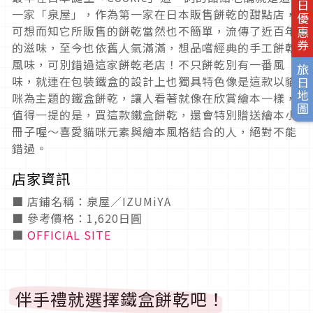
旅日優惠券
一家「泉屋」，作為第一家在日本販售餅乾的甜點店，
可想而知它所販售的餅乾當然也不簡單，流傳了近百年
的滋味，至今也依舊人氣滿滿，想品嚐經典的手工餅乾
風味，可別錯過這家餅乾老店！不只餅乾別有一番風
旅日地圖
味，就連在包裝鐵盒的設計上也獨具特色像是這款以貓
咪為主題的鐵盒餅乾，讓人看著就像在欣賞繪本一樣，
值得一提的是，買這款鐵盒餅乾，還會特別贈送繪本小
冊子喔～喜愛貓咪元素與繪本風格結合的人，絕對不能
錯過。
店家資訊
■ 店鋪名稱：泉屋／IZUMiYA
■ 參考價格：1,620日圓
■
OFFICIAL SITE
伴手禮就選擇鐵盒餅乾吧！