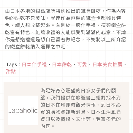
由日本各地的甜點店所特別推出的鐵盒餅乾，作為內容
物的餅乾不只美味，就連作為包裝的鐵盒也都獨具特
色，讓人想收藏起來。有別於一般伴手禮，這類鐵盒餅
乾富有特色，能讓收禮的人能感受到滿滿的心意。不論
你是想送禮還是想自己留著做紀念，不妨將以上所介紹
的鐵盒餅乾納入選擇之中吧！
Tags :
日本伴手禮
、
日本餅乾
、
可愛
、
日本美食推薦
、
甜點
滿足好奇心旺盛的日系女子們的願
望，我們提供在旅遊書上絕對找不到
的日本在地即時觀光情報、到日本必
買的購物資訊新消息、日本生活風尚
資訊以及藝術、文化等，豐富多元的
內容。