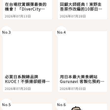
在台場欣賞鋼彈最後的
回顧大師經典！東野圭
機會！「DiverCity
吾原作改編的10部日本
Tokyo Plaza」搭船、
影視作品推薦
2026年07月13日
2026年07月28日
購物、美食及夜景，一
次全體驗
No.
3
No.
4
必買日系腕錶品牌
用日本最大美食網站
KUOE！不張揚卻經得起
Gurunavi 客製化預約九
時間洗鍊的經典之作五
大都市餐廳，打造專屬
2026年07月20日
2026年07月03日
選
美食體驗！
No.
5
No.
6