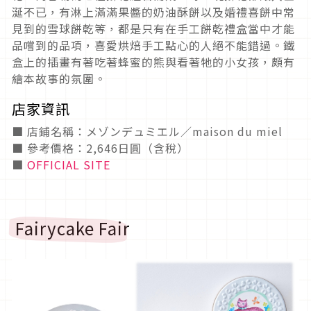
涎不已，有淋上滿滿果醬的奶油酥餅以及婚禮喜餅中常
見到的雪球餅乾等，都是只有在手工餅乾禮盒當中才能
品嚐到的品項，喜愛烘焙手工點心的人絕不能錯過。鐵
盒上的插畫有著吃著蜂蜜的熊與看著牠的小女孩，頗有
繪本故事的氛圍。
店家資訊
■ 店鋪名稱：メゾンデュミエル／maison du miel
■ 參考價格：2,646日圓（含稅）
■
OFFICIAL SITE
Fairycake Fair