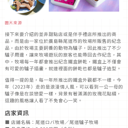
圖片來源
接下來要介紹的並非甜點店或是伴手禮店所推出的商
品，而是由一家位於廣島縣尾道市的牧場所販售的紀念
品，由於牧場主要飼養的動物為驢子，因此推出了不少
驢子周邊，讓來牧場遊玩的旅客也能帶回去作紀念，其
中，牧場每一年都會推出紀念鐵盒餅乾，鐵盒上不僅會
有可愛的驢子插畫，就連裡面的餅乾也都是驢子造型。
值得一提的是，每一年所推出的鐵盒外觀都不一樣，今
年（2023年）走的是浪漫情人風，可以看到一公一母的
驢子像是在談戀愛一樣，背景有著滿滿的玫瑰花點綴，
逗趣的風格讓人看了不免會心一笑。
店家資訊
■ 店鋪名稱：尾道ロバ牧場／尾道驢子牧場