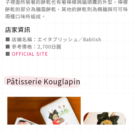
子裡面所裝著的餅乾也有著檸檬與貓頭鷹的外型，檸檬
餅乾的部分為糖霜餅乾，其他的餅乾則為楓糖與可可味
兩種口味所組成。
店家資訊
■ 店鋪名稱：エイタブリッシュ／8ablish
■ 參考價格：2,700日圓
■
OFFICIAL SITE
Pâtisserie Kouglapin