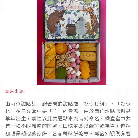
圖片來源
由兩位甜點師一起合開的甜點店「ひつじ組」，「ひつ
じ」在日文當中是「羊」的意思，由於兩位甜點師都是
羊年出生，索性以此共通點來為店鋪命名。鐵盒當中共
有十種不同風味的餅乾，口味主要以鹹餅乾為主，包括
咖哩黑胡椒蘇打餅，蕃茄蒜味餅乾等，鐵盒外觀則有著