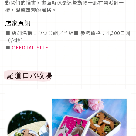
動物們的插畫，畫面就像是這些動物一起在開派對一
樣，溫馨童趣的風格。
店家資訊
■ 店鋪名稱：ひつじ組／羊組■ 參考價格：4,300日圓
（含稅）
■
OFFICIAL SITE
尾道ロバ牧場