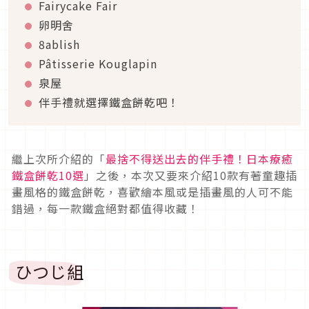
Fairycake Fair
卵明舍
8ablish
Pâtisserie Kouglapin
泉屋
伴手禮就選擇鐵盒餅乾吧！
繼上次所介紹的「
最捨不得送出去的伴手禮！日本療癒
鐵盒餅乾10選
」之後，本次又要來介紹10款有著童趣插
畫風格的鐵盒餅乾，喜歡繪本風或是插畫風的人可不能
錯過，每一款鐵盒絕對都值得收藏！
ひつじ組