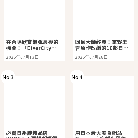
在台場欣賞鋼彈最後的
回顧大師經典！東野圭
機會！「DiverCity
吾原作改編的10部日本
Tokyo Plaza」搭船、
影視作品推薦
2026年07月13日
2026年07月28日
購物、美食及夜景，一
次全體驗
No.
3
No.
4
必買日系腕錶品牌
用日本最大美食網站