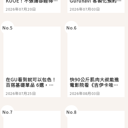
KUOE！不張揚卻經得起
Gurunavi 客製化預約九
時間洗鍊的經典之作五
大都市餐廳，打造專屬
2026年07月20日
2026年07月03日
選
美食體驗！
No.
5
No.
6
在GU看到就可以包色！
快90公斤肌肉大叔能進
百搭基礎單品 6選，閉
電影院看《吉伊卡哇》
眼全收也不心疼
嗎？日本重金屬樂團
2026年07月25日
2026年08月03日
「打首」會長與nagano
老師一同給出了答案
No.
7
No.
8