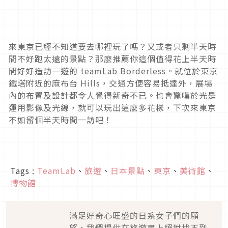
來東京已經不知道要去哪裡玩了嗎？又或者只剩半天時
間不好跑太遠的景點？那麼推薦你這個值得花上半天時
間好好造訪一遊的 teamLab Borderless。就位於東京
鐵塔附近的麻布台 Hills，交通方便容易抵達外，展場
內的布置及設計都令人覺得新奇不已。也會驚嘆於光是
運用影像及光線，就可以玩出這麼多花樣，下次來東京
不如留個半天時間一訪吧！
Tags :
TeamLab
、
旅遊
、
日本景點
、
東京
、
美術館
、
博物館
滿足好奇心旺盛的日系女子們的願
望，我們提供在旅遊書上絕對找不到