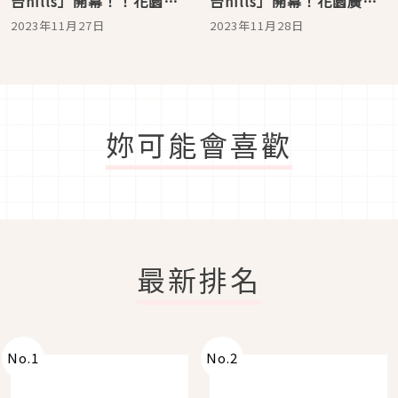
台hills」開幕！！花園廣
台hills」開幕！花園廣場
場A、B和甜點區必吃美食
C、D日本名店和米其林餐
2023年11月27日
2023年11月28日
攻略
廳必吃美食攻略
妳可能會喜歡
最新排名
No.
1
No.
2