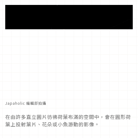
Japaholic 編輯部拍攝
在由許多直立圓片彷彿荷葉布滿的空間中，會在圓形荷
葉上投射葉片、花朵或小魚游動的影像。