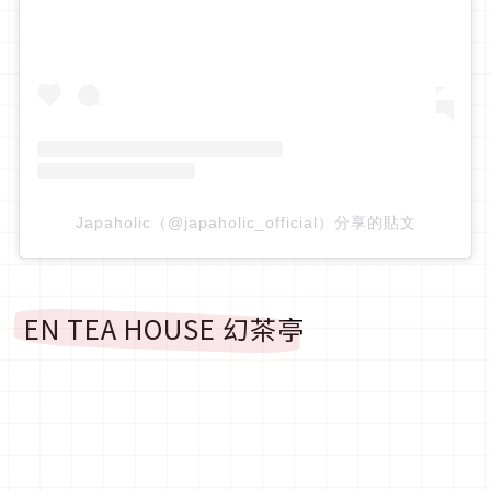
Japaholic（@japaholic_official）分享的貼文
EN TEA HOUSE 幻茶亭