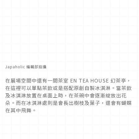
Japaholic 編輯部拍攝
在展場空間中還有一間茶室 EN TEA HOUSE 幻茶亭，
在這裡可以單點茶飲或是搭配原創自製冰淇淋。當茶飲
及冰淇淋放置在桌面上時，在茶碗中會逐漸綻放出花
朵。而在冰淇淋處則是會長出樹枝及葉子，還會有蝴蝶
在其中飛舞。