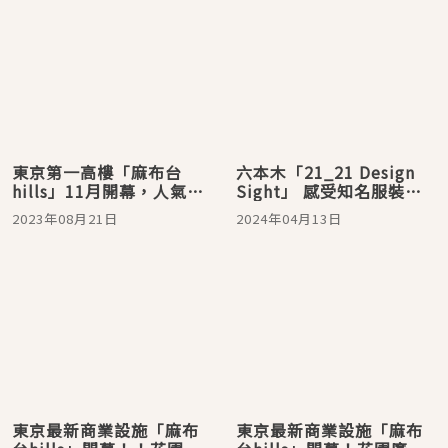
東京第一高樓「麻布台
六本木「21_21 Design
hills」11月開幕，人氣品
Sight」 感受知名服裝設
牌、美食餐廳一網打盡
計師三宅一生與建築大師
2023年08月21日
2024年04月13日
安藤忠雄共同打造的美術
館
東京最新商業設施「麻布
東京最新商業設施「麻布