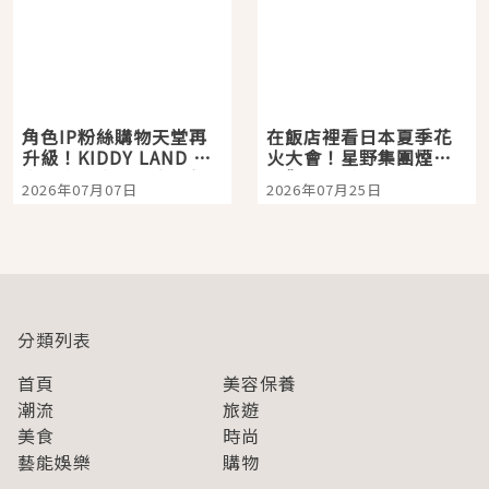
角色IP粉絲購物天堂再
在飯店裡看日本夏季花
升級！KIDDY LAND 原
火大會！星野集團煙火
宿店吉伊卡哇迎客，新
景觀飯店6選，讓你不用
2026年07月07日
2026年07月25日
開幕 OMOKADO 店3分
人擠人悠閒欣賞
即達
分類列表
首頁
美容保養
潮流
旅遊
美食
時尚
藝能娛樂
購物