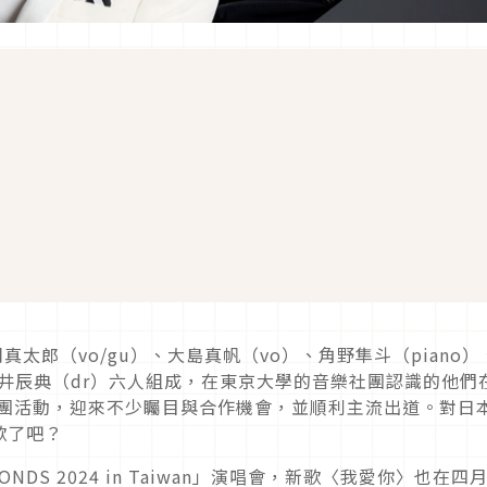
浪岡真太郎（vo/gu）、大島真帆（vo）、角野隼斗（piano
平井辰典（dr）六人組成，在東京大學的音樂社團認識的他們
樂團活動，迎來不少矚目與合作機會，並順利主流出道。對日
歌了吧？
 BONDS 2024 in Taiwan」演唱會，新歌〈我愛你〉也在四