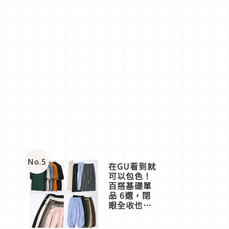
No.
5
在GU看到就
可以包色！
百搭基礎單
品 6選，閉
眼全收也不
心疼