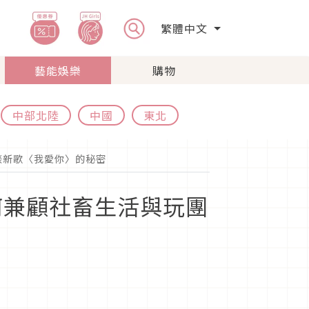
繁體中文
藝能娛樂
購物
中部北陸
中國
東北
暢談新歌〈我愛你〉的秘密
如何兼顧社畜生活與玩團