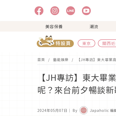
美容保養
潮流
東京
關西近
首頁
藝能娛樂
【JH專訪】東大畢業高
【JH專訪】東大畢業
呢？來台前夕暢談新
2024年05月07日
｜ By
Japaholic 