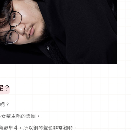
團呢？
團呢？
是男女雙主唱的樂團。
角野隼斗，所以鋼琴聲也非常獨特。