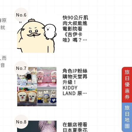
No.
6
快90公斤肌
傳原
肉大叔能進
著就
電影院看
《吉伊卡
哇》嗎？日
本重金屬樂
團「打首」
會長與
人而
nagano老師
的音
一同給出了
No.
7
角色IP粉絲
旅日優惠券
答案
購物天堂再
升級！
KIDDY
LAND 原宿
店吉伊卡哇
迎客，新開
旅日地圖
幕
OMOKADO
店3分即達
No.
8
在飯店裡看
日本夏季花