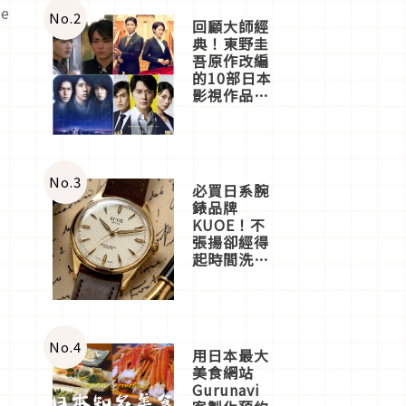
e
體驗
No.
2
回顧大師經
典！東野圭
吾原作改編
的10部日本
影視作品推
薦
No.
3
必買日系腕
錶品牌
KUOE！不
張揚卻經得
起時間洗鍊
的經典之作
五選
No.
4
用日本最大
美食網站
Gurunavi