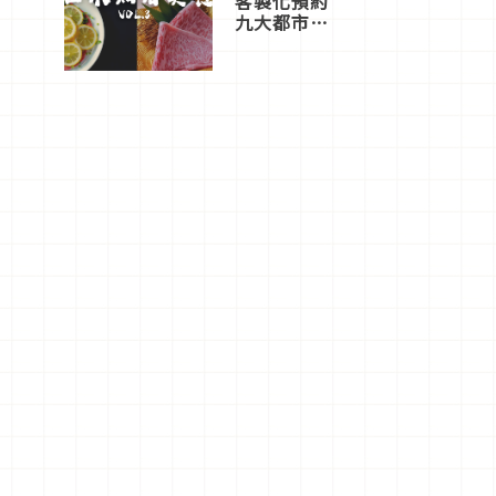
客製化預約
九大都市餐
廳，打造專
屬美食體
驗！