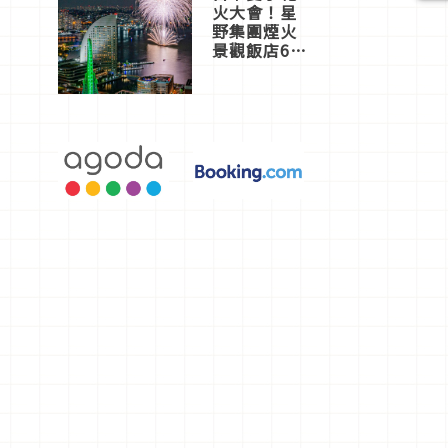
火大會！星
野集團煙火
景觀飯店6
選，讓你不
用人擠人悠
閒欣賞