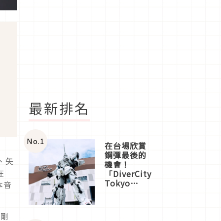
最新排名
No.
1
在台場欣賞
鋼彈最後的
）、矢
機會！
在
「DiverCity
Tokyo
本音
Plaza」搭
船、購物、
美食及夜
月剛
景，一次全