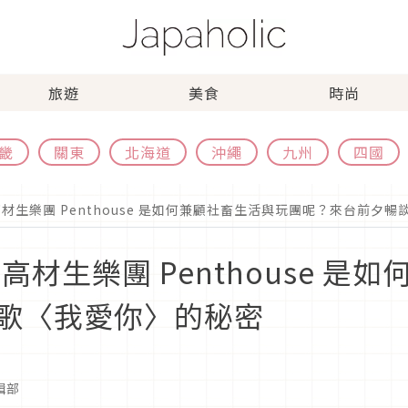
旅遊
美食
時尚
畿
關東
北海道
沖繩
九州
四國
材生樂團 Penthouse 是如何兼顧社畜生活與玩團呢？來台前夕
高材生樂團 Penthouse 是
歌〈我愛你〉的秘密
編輯部