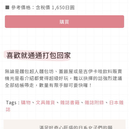
■ 參考價格：含稅價 1,650日圓
購買
喜歡就通通打包回家
無論是麵包超人麵包坊、蓋飯屋或是吉伊卡哇飲料販賣
機光是看介紹都覺得超級好玩，難以抉擇的話強烈建議
全部結帳帶走，數量有限手腳可要快囉！
Tags :
購物
、
文具雜貨
、
雜誌書籍
、
雜誌附錄
、
日本雜
誌
滿足好奇心旺盛的日系女子們的願