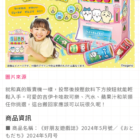
圖片來源
就和真的販賣機一樣，投幣後按壓飲料下方按鈕就能輕
鬆入手。可愛的吉伊卡哇款可樂、汽水、蘋果汁和茶類
任你挑選，這台搬回家應該可以玩很久呢！
商品資訊
■ 商品名稱：《好朋友遊戲誌》2024年5月號／《おと
もだち》2024年5月号