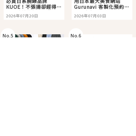
必買日系腕錶品牌
用日本最大美食網站
KUOE！不張揚卻經得起
Gurunavi 客製化預約九
時間洗鍊的經典之作五
大都市餐廳，打造專屬
2026年07月20日
2026年07月03日
選
美食體驗！
No.
5
No.
6
在GU看到就可以包色！
快90公斤肌肉大叔能進
百搭基礎單品 6選，閉
電影院看《吉伊卡哇》
眼全收也不心疼
嗎？日本重金屬樂團
2026年07月25日
2026年08月03日
「打首」會長與nagano
老師一同給出了答案
No.
7
No.
8