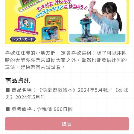
喜歡汪汪隊的小朋友們一定會喜歡這組！除了可以用附
贈的大型夾夾樂來幫助大家之外，當然也能發展出別的
玩法，趕快帶回去試試看。
商品資訊
■ 商品名稱：《快樂遊戲讀本》2024年5月號／《めば
え》2024年5月号
■ 參考價格：含稅價 990日圓
購買