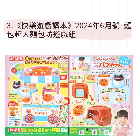
3.《快樂遊戲讀本》2024年6月號–麵
包超人麵包坊遊戲組