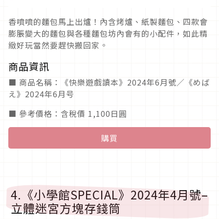
香噴噴的麵包馬上出爐！內含烤爐、紙製麵包、四款會
膨脹變大的麵包與各種麵包坊內會有的小配件，如此精
緻好玩當然要趕快搬回家。
商品資訊
■ 商品名稱：《快樂遊戲讀本》2024年6月號／《めば
え》2024年6月号
■ 參考價格：含稅價 1,100日圓
購買
4.《小學館SPECIAL》2024年4月號–
立體迷宮方塊存錢筒