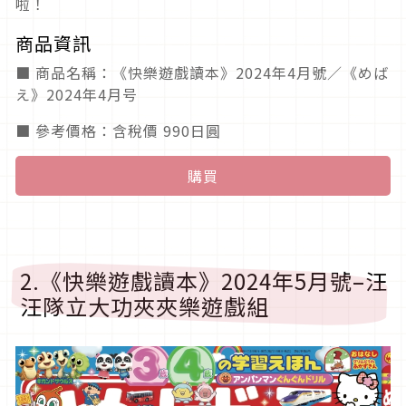
啦！
商品資訊
■ 商品名稱：《快樂遊戲讀本》2024年4月號／《めば
え》2024年4月号
■ 參考價格：含稅價 990日圓
購買
2.《快樂遊戲讀本》2024年5月號–汪
汪隊立大功夾夾樂遊戲組