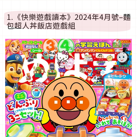
1.《快樂遊戲讀本》2024年4月號–麵
包超人丼飯店遊戲組