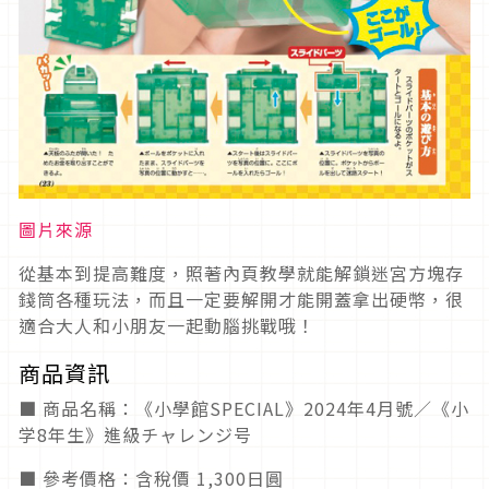
圖片來源
從基本到提高難度，照著內頁教學就能解鎖迷宮方塊存
錢筒各種玩法，而且一定要解開才能開蓋拿出硬幣，很
適合大人和小朋友一起動腦挑戰哦！
商品資訊
■ 商品名稱：《小學館SPECIAL》2024年4月號／《小
学8年生》進級チャレンジ号
■ 參考價格：含稅價 1,300日圓