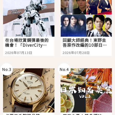
在台場欣賞鋼彈最後的
回顧大師經典！東野圭
機會！「DiverCity
吾原作改編的10部日本
Tokyo Plaza」搭船、
影視作品推薦
2026年07月13日
2026年07月28日
購物、美食及夜景，一
次全體驗
No.
3
No.
4