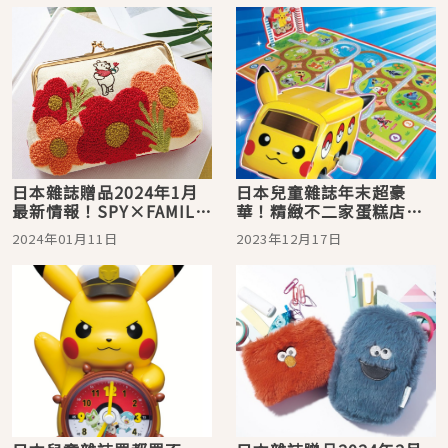
日本雜誌贈品2024年1月
日本兒童雜誌年末超豪
最新情報！SPY×FAMILY
華！精緻不二家蛋糕店＆
間諜家家酒飾品盒＆小熊
自製聖誕賀年卡片都能一
2024年01月11日
2023年12月17日
維尼口金包都值得擁有
次體驗