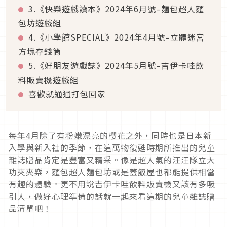
3.《快樂遊戲讀本》2024年6月號–麵包超人麵
包坊遊戲組
4.《小學館SPECIAL》2024年4月號–立體迷宮
方塊存錢筒
5.《好朋友遊戲誌》2024年5月號–吉伊卡哇飲
料販賣機遊戲組
喜歡就通通打包回家
每年4月除了有粉嫩漂亮的櫻花之外，同時也是日本新
入學與新入社的季節，在這萬物復甦時期所推出的兒童
雜誌贈品肯定是豐富又精采。像是超人氣的汪汪隊立大
功夾夾樂，麵包超人麵包坊或是蓋飯屋也都能提供相當
有趣的體驗。更不用說吉伊卡哇飲料販賣機又該有多吸
引人，做好心理準備的話就一起來看這期的兒童雜誌贈
品清單吧！