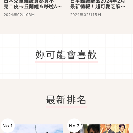
日本兒童雜誌買都買不
日本雜誌贈品2024年2月
完！皮卡丘鬧鐘＆哆啦A夢
最新情報！超可愛芝麻街
桌上型掃地機器人實用好
毛茸茸收納包必須手刀預
2024年02月08日
2024年02月15日
玩兼具必須入手
購帶走
妳可能會喜歡
最新排名
No.
1
No.
2