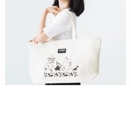
■贈品：MOOMIN姆明特大托特包
超大尺寸甚至可輕易容納6大瓶礦泉水的程度，厚實的
帆布材質搭配PVC加工，無論是日常購物還是三天兩夜
的旅行都沒有問題，拉鍊與內側口袋設計用起來更加安