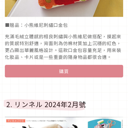
■贈品：小熊維尼刺繡口金包
充滿毛絨立體感的相良刺繡與小熊維尼做搭配，摸起來
的質感特別舒適，背面則為仿棉材質加上沉穩的紅色，
更凸顯出華麗風格設計。這款口金包容量充足，用來裝
化妝品、卡片或是一些重要的隨身物品都很合適。
購買
2. リンネル 2024年2月號