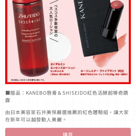
■贈品：KANEBO唇膏＆SHISEIDO紅色活酵超導奇蹟
露
由日本美容家石井美保嚴選推薦的紅色體驗組，讓大家
在新年可以越發動人美麗。
購買