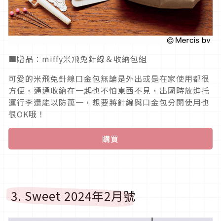
■贈品：miffy米飛兔針線＆收納包組
可愛的米飛兔針線口金包無論是外出或是在家使用都很
方便，通通收納在一起也不怕東西不見，出國時放進托
運行李還能以防萬一，想要將針線與口金包分開使用也
很OK哦！
購買
3. Sweet 2024年2月號