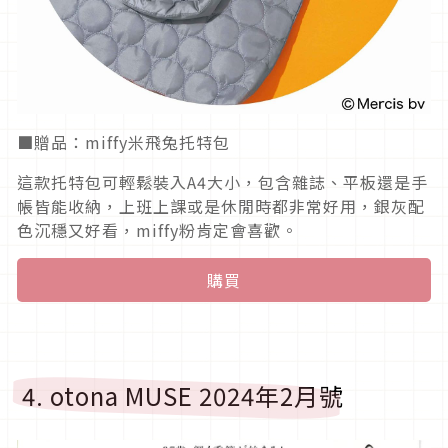
■贈品：miffy米飛兔托特包
這款托特包可輕鬆裝入A4大小，包含雜誌、平板還是手
帳皆能收納，上班上課或是休閒時都非常好用，銀灰配
色沉穩又好看，miffy粉肯定會喜歡。
購買
4. otona MUSE 2024年2月號