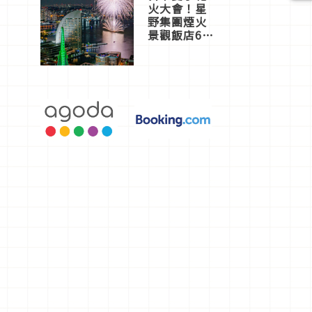
火大會！星
野集團煙火
景觀飯店6
選，讓你不
用人擠人悠
閒欣賞