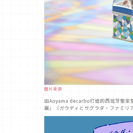
圖片來源
由Aoyama decarbo打造的西
展」（ガウディとサグラダ・ファミリ