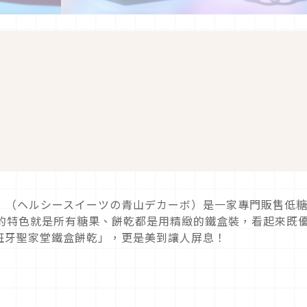
arbo」（ヘルシースイーツの青山デカーボ）是一家專門販售低
大的特色就是所有糖果、餅乾都是用精緻的鐵盒裝，看起來既
班牙聖家堂鐵盒餅乾」，更是美到讓人屏息！