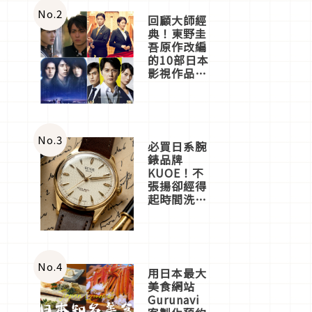
體驗
No.
2
回顧大師經
典！東野圭
吾原作改編
的10部日本
影視作品推
薦
No.
3
必買日系腕
錶品牌
KUOE！不
張揚卻經得
起時間洗鍊
的經典之作
五選
No.
4
用日本最大
美食網站
Gurunavi