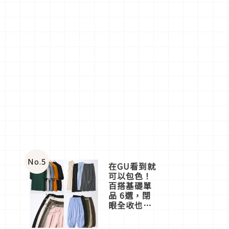
No.
5
在GU看到就
可以包色！
百搭基礎單
品 6選，閉
眼全收也不
心疼