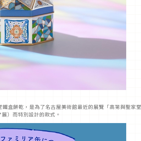
班牙聖家堂鐵盒餅乾，是為了名古屋美術館最近的展覽「高第與聖家
ア展）而特別設計的款式。