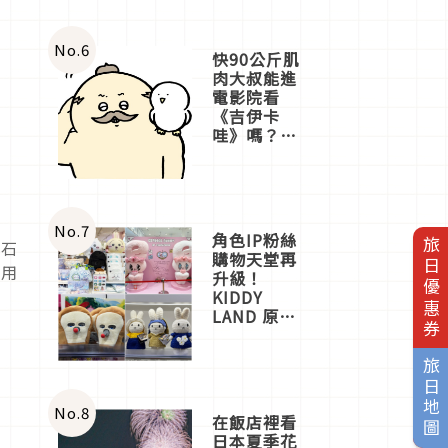
No.
6
快90公斤肌
肉大叔能進
電影院看
《吉伊卡
哇》嗎？日
本重金屬樂
團「打首」
會長與
nagano老師
一同給出了
No.
7
角色IP粉絲
旅日優惠券
鑽石
答案
購物天堂再
，用
升級！
KIDDY
LAND 原宿
店吉伊卡哇
迎客，新開
旅日地圖
幕
OMOKADO
店3分即達
No.
8
在飯店裡看
日本夏季花