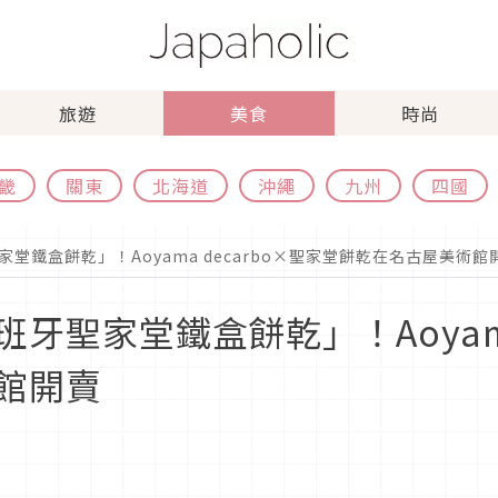
旅遊
美食
時尚
畿
關東
北海道
沖繩
九州
四國
堂鐵盒餅乾」！Aoyama decarbo×聖家堂餅乾在名古屋美術館
牙聖家堂鐵盒餅乾」！Aoyama 
館開賣