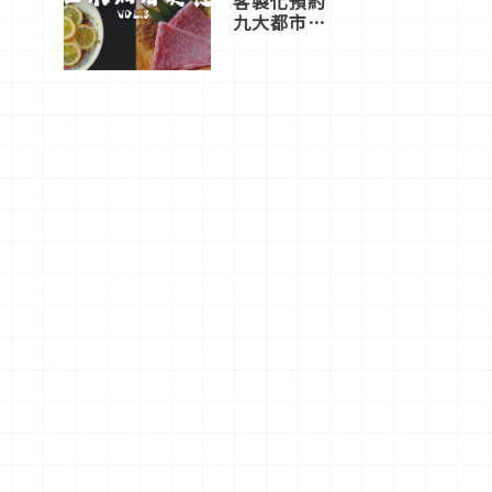
客製化預約
九大都市餐
廳，打造專
屬美食體
驗！
堂