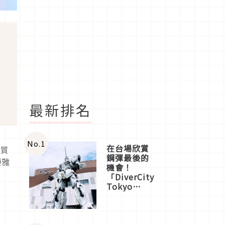
最新排名
No.
1
在台場欣賞
糖質
鋼彈最後的
優雅
機會！
「DiverCity
Tokyo
Plaza」搭
船、購物、
美食及夜
景，一次全