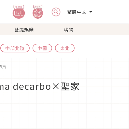
繁體中文
藝能娛樂
購物
中部北陸
中國
東北
開賣
decarbo×聖家