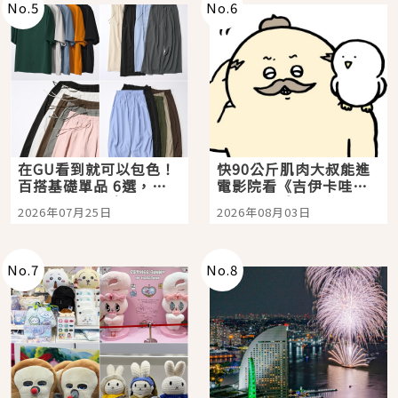
No.
5
No.
6
在GU看到就可以包色！
快90公斤肌肉大叔能進
百搭基礎單品 6選，閉
電影院看《吉伊卡哇》
眼全收也不心疼
嗎？日本重金屬樂團
2026年07月25日
2026年08月03日
「打首」會長與nagano
老師一同給出了答案
No.
7
No.
8