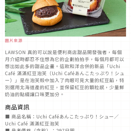
圖片來源
LAWSON 真的可以說是便利商店甜品開發強者，每個
月介紹時都忍不住想為它的企劃拍拍手，每個月都可以
想出如此多的甜品企畫。這款和洋合併的新品「Uchi
Café 滿滿紅豆泡芙（Uchi Caféあんこたっぷり！シュ
ー）」是在泡芙殼中加入了肉眼可見大量的紅豆餡，特
別選用北海道產的紅豆，並保留紅豆的顆粒感，少量鮮
奶油的點綴讓口味更加分。
商品資訊
■ 商品名稱：Uchi Caféあんこたっぷり！シュー／
Uchi Café 滿滿紅豆泡芙
■ 參考價格（含稅）：297日圓