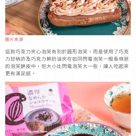
圖片來源
這款巧克力夾心泡芙有別於圓形泡芙，而是使用了巧克
力甘納許及巧克力鮮奶油夾在如同閃電泡芙一般長條狀
的泡芙餅皮中，但大小比閃電泡芙大一些，讓人吃起來
更有滿足感。