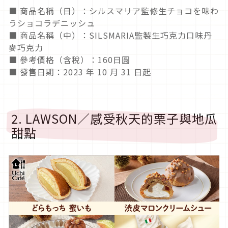
■ 商品名稱（日）：シルスマリア監修生チョコを味わ
うショコラデニッシュ
■ 商品名稱（中）：SILSMARIA監製生巧克力口味丹
麥巧克力
■ 參考價格（含稅）：160日圓
■ 發售日期：2023 年 10 月 31 日起
2. LAWSON／感受秋天的栗子與地瓜
甜點