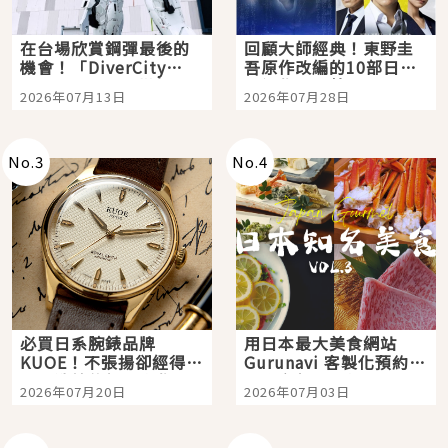
在台場欣賞鋼彈最後的
回顧大師經典！東野圭
機會！「DiverCity
吾原作改編的10部日本
Tokyo Plaza」搭船、
影視作品推薦
2026年07月13日
2026年07月28日
購物、美食及夜景，一
次全體驗
No.
3
No.
4
必買日系腕錶品牌
用日本最大美食網站
KUOE！不張揚卻經得起
Gurunavi 客製化預約九
時間洗鍊的經典之作五
大都市餐廳，打造專屬
2026年07月20日
2026年07月03日
選
美食體驗！