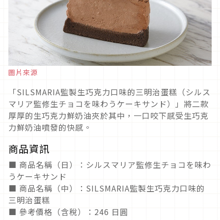
圖片來源
「SILSMARIA監製生巧克力口味的三明治蛋糕（シルス
マリア監修生チョコを味わうケーキサンド）」將二款
厚厚的生巧克力鮮奶油夾於其中，一口咬下感受生巧克
力鮮奶油噴發的快感。
商品資訊
■ 商品名稱（日）：シルスマリア監修生チョコを味わ
うケーキサンド
■ 商品名稱（中）：SILSMARIA監製生巧克力口味的
三明治蛋糕
■ 參考價格（含稅）：246 日圓