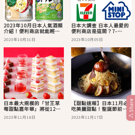
2023年10月日本人氣酒類
日本大調查 日本人最愛的
介紹！便利商店就能輕鬆
便利商店是這間？7-
買到當季水果酒
ELEVEN、FamilyMart、
2023年10月31日
2023年10月05日
LAWSON的人氣商品各有
千秋！
Share
日本最大規模的「甘王草
【甜點速報】日本11月必
莓甜點嘉年華」將從12月1
吃美麗甜點！聖誕節前，
日起開始！草莓控錯過就
先用巧克力及開心果暖場
2023年11月16日
2023年11月17日
要心痛啦