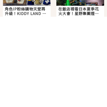
角色IP粉絲購物天堂再
在飯店裡看日本夏季花
升級！KIDDY LAND 原
火大會！星野集團煙火
宿店吉伊卡哇迎客，新
景觀飯店6選，讓你不用
2026年07月07日
2026年07月25日
開幕 OMOKADO 店3分
人擠人悠閒欣賞
即達
分類列表
首頁
美容保養
潮流
旅遊
美食
時尚
藝能娛樂
購物
關於Japaholic
關於我們
免責事項