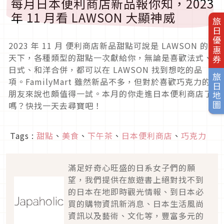
每月日本便利商店新品報你知，2023
年 11 月看 LAWSON 大顯神威
旅日優惠券
2023 年 11 月 便利商店新品甜點可說是 LAWSON 的
天下，各種類型的甜點一次獻給你，無論是喜歡法式、
日式、和洋合併，都可以在 LAWSON 找到想吃的品
旅日地圖
項。FamilyMart 雖然新品不多，但對於喜歡巧克力的
朋友來說也頗值得一試。本月的你走進日本便利商店了
嗎？快找一天去尋寶吧！
Tags :
甜點
、
美食
、
下午茶
、
日本便利商店
、
巧克力
滿足好奇心旺盛的日系女子們的願
望，我們提供在旅遊書上絕對找不到
的日本在地即時觀光情報、到日本必
買的購物資訊新消息、日本生活風尚
資訊以及藝術、文化等，豐富多元的