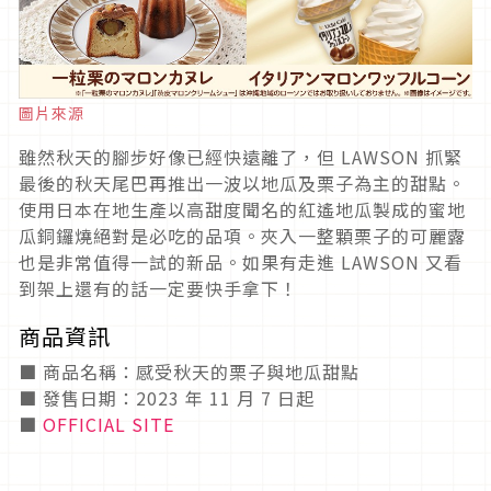
圖片來源
雖然秋天的腳步好像已經快遠離了，但 LAWSON 抓緊
最後的秋天尾巴再推出一波以地瓜及栗子為主的甜點。
使用日本在地生產以高甜度聞名的紅遙地瓜製成的蜜地
瓜銅鑼燒絕對是必吃的品項。夾入一整顆栗子的可麗露
也是非常值得一試的新品。如果有走進 LAWSON 又看
到架上還有的話一定要快手拿下！
商品資訊
■ 商品名稱：感受秋天的栗子與地瓜甜點
■ 發售日期：2023 年 11 月 7 日起
■
OFFICIAL SITE