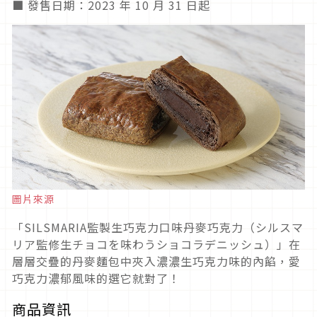
■ 發售日期：2023 年 10 月 31 日起
圖片來源
「SILSMARIA監製生巧克力口味丹麥巧克力（シルスマ
リア監修生チョコを味わうショコラデニッシュ）」在
層層交疊的丹麥麵包中夾入濃濃生巧克力味的內餡，愛
巧克力濃郁風味的選它就對了！
商品資訊